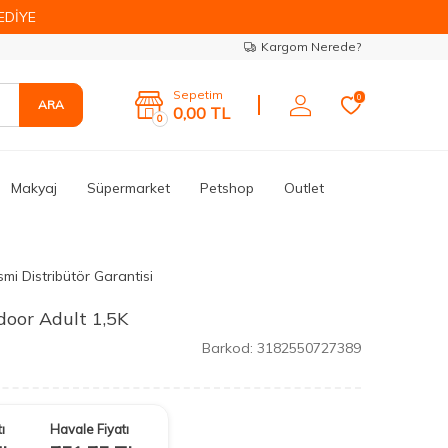
EDİYE
Kargom Nerede?
Sepetim
0
ARA
0,00
TL
0
Makyaj
Süpermarket
Petshop
Outlet
mi Distribütör Garantisi
door Adult 1,5K
Barkod:
3182550727389
ı
Havale Fiyatı