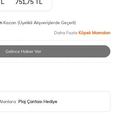
L
751,75
TL
n
Kazan
(Üyelikli Alışverişlerde Geçerli)
Daha Fazla
Köpek Mamaları
Gelince Haber Ver
 Alanlara
Plaj Çantası Hediye