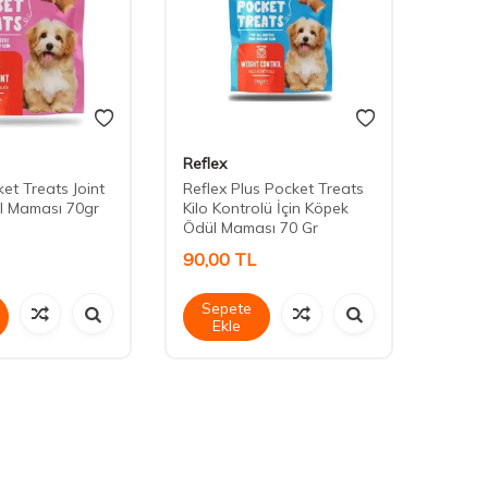
Reflex
Daisy
et Treats Joint
Reflex Plus Pocket Treats
Daisy
l Maması 70gr
Kilo Kontrolü İçin Köpek
Ödül Maması 70 Gr
90,00
TL
90,0
Sepete
Sep
Ekle
Ek