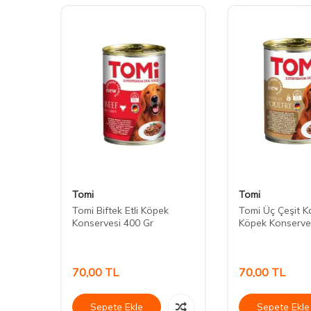
Tomi
Tomi
ips
Tomi Biftek Etli Köpek
Tomi Üç Çeşit Ka
Konservesi 400 Gr
Köpek Konserve
70,00
TL
70,00
TL
Sepete Ekle
Sepete Ekle