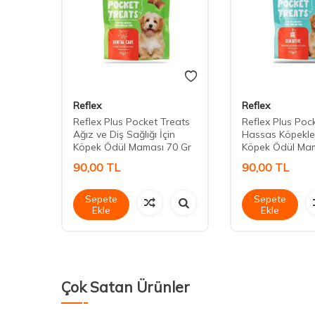
Reflex
Reflex
 Adult
Reflex Plus Pocket Treats
Reflex Plus Poc
Ağız ve Diş Sağlığı İçin
Hassas Köpekler
Köpek Ödül Maması 70 Gr
Köpek Ödül Mam
90,00
TL
90,00
TL
Sepete
Sepete
Ekle
Ekle
Çok Satan Ürünler