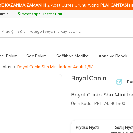
YE KAZANMA ZAMANI !!!
2 Adet Güneş Ürünü Alana
PLAJ ÇANTASI
H
rimiz
Whatsapp Destek Hattı
isel Bakım
Saç Bakımı
Sağlık ve Medikal
Anne ve Bebek
maları
Royal Canin Shn Mini İndoor Adult 1,5K
Royal Canin
Res
Royal Canin Shn Mini İn
Ürün Kodu:
PET-243401500
Piyasa Fiyatı
Satış Fiyat