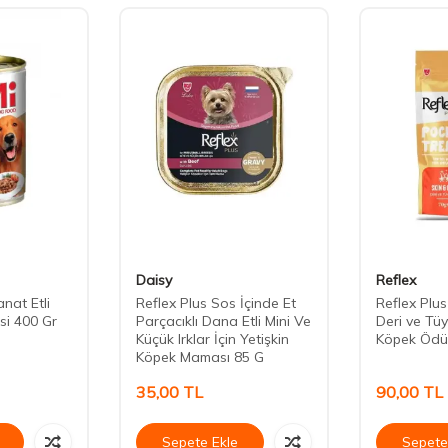
Daisy
Reflex
nat Etli
Reflex Plus Sos İçinde Et
Reflex Plu
si 400 Gr
Parçacıklı Dana Etli Mini Ve
Deri ve Tüy
Küçük Irklar İçin Yetişkin
Köpek Ödü
Köpek Maması 85 G
35,00
TL
90,00
TL
Sepete Ekle
Sepete