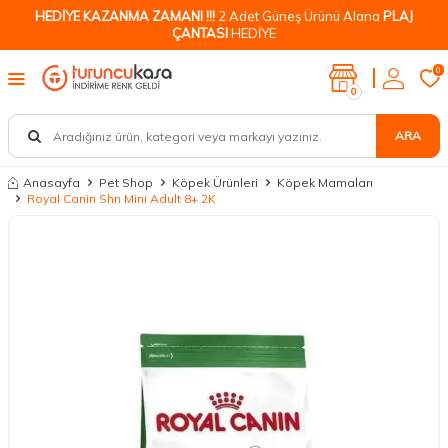
HEDİYE KAZANMA ZAMANI !!!
2 Adet Güneş Ürünü Alana
PLAJ
ÇANTASI
HEDİYE
0
0
ARA
Anasayfa
Pet Shop
Köpek Ürünleri
Köpek Mamaları
Royal Canin Shn Mini Adult 8+ 2K