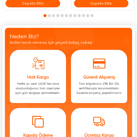
Sepete Ekle
Sepete Ekle
Neden Biz?
Bizleri tercih etmeniz için geçerli birkaç sebep.
Hızlı Kargo
Güvenli Alışveriş
Hafta içi saat 14:00’ten önce
Tüm bilgileriniz 256 Bit SSL
oluşturduğunuz tüm siparişler
sertifikasıyla korunmaktadır.
aynı gün kargoya verilmektedir.
Güvenle alışveriş yapabilirsiniz.
Kapıda Ödeme
Ücretsiz Kargo