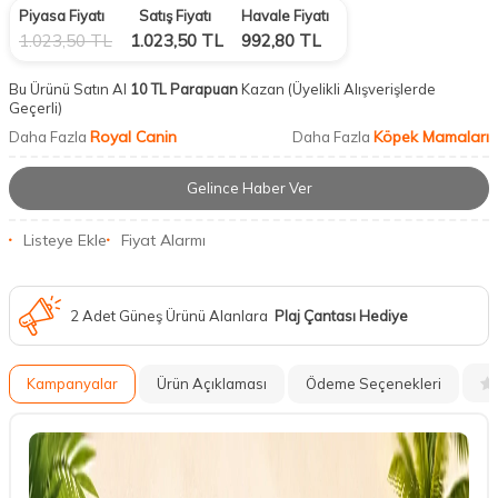
Piyasa Fiyatı
Satış Fiyatı
Havale Fiyatı
1.023,50
TL
1.023,50
TL
992,80
TL
Bu Ürünü Satın Al
10 TL Parapuan
Kazan
(Üyelikli Alışverişlerde
Geçerli)
Royal Canin
Köpek Mamaları
Daha Fazla
Daha Fazla
Gelince Haber Ver
Listeye Ekle
Fiyat Alarmı
2 Adet Güneş Ürünü Alanlara
Plaj Çantası Hediye
Kampanyalar
Ürün Açıklaması
Ödeme Seçenekleri