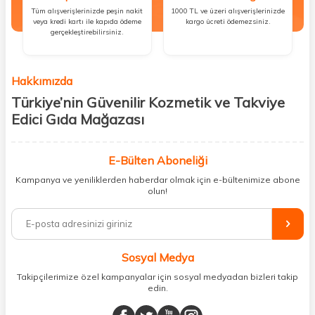
Tüm alışverişlerinizde peşin nakit
1000 TL ve üzeri alışverişlerinizde
veya kredi kartı ile kapıda ödeme
kargo ücreti ödemezsiniz.
gerçekleştirebilirsiniz.
Hakkımızda
Türkiye’nin Güvenilir Kozmetik ve Takviye
Edici Gıda Mağazası
Güzellik, sağlık ve iyi hissetmek herkesin hakkı! Biz de bu vizyonla, hem
kişisel bakım hem de takviye edici gıda ürünlerini sizlerle
E-Bülten Aboneliği
buluşturuyoruz. Artık mağaza mağaza dolaşmanıza gerek yok;
Kampanya ve yeniliklerden haberdar olmak için e-bültenimize abone
ihtiyacınız olan her şeyi tek bir çatı altında topluyor ve kapınıza kadar
olun!
güvenle ulaştırıyoruz.
%100 orijinal kozmetik ve sağlık ürünleriyle güzelliğinizi tamamlayabilir,
vücudunuzu desteklemek için güvenilir takviye edici gıdalara
ulaşabilirsiniz. Cilt bakımından saç bakımına, makyajdan vitamin ve
Sosyal Medya
minerallere kadar binlerce ürünü uygun fiyat ve hızlı kargo avantajıyla
sunuyoruz.
Takipçilerimize özel kampanyalar için sosyal medyadan bizleri takip
edin.
Müşteri memnuniyetini ön planda tutarak, en kaliteli markaları sizlerle
buluşturuyor ve online alışveriş deneyiminizi en iyi hale getiriyoruz.