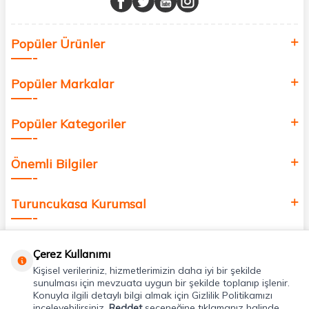
Sağlık, güzellik ve iyi yaşam için aradığınız her şey burada!
Siz de kendinizi yenilemek, sağlığınızı desteklemek ve güzelliğinize
Popüler Ürünler
değer katmak için bize katılın!
Popüler Markalar
Popüler Kategoriler
Önemli Bilgiler
Turuncukasa Kurumsal
Hızlı Erişim
Çerez Kullanımı
Kişisel verileriniz, hizmetlerimizin daha iyi bir şekilde
Uygulamalarımız
sunulması için mevzuata uygun bir şekilde toplanıp işlenir.
Konuyla ilgili detaylı bilgi almak için Gizlilik Politikamızı
inceleyebilirsiniz.
Reddet
seçeneğine tıklamanız halinde