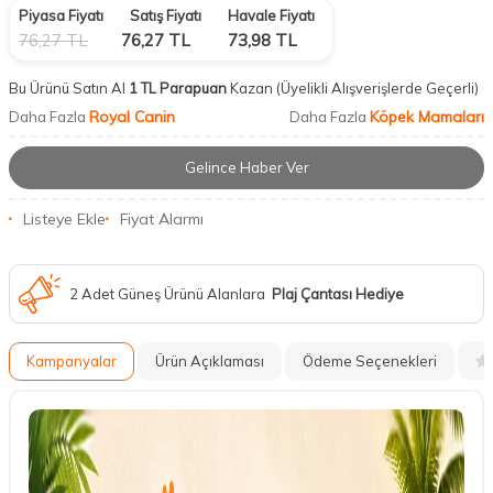
Piyasa Fiyatı
Satış Fiyatı
Havale Fiyatı
76,27
TL
76,27
TL
73,98
TL
Bu Ürünü Satın Al
1 TL Parapuan
Kazan
(Üyelikli Alışverişlerde Geçerli)
Royal Canin
Köpek Mamaları
Daha Fazla
Daha Fazla
Gelince Haber Ver
Listeye Ekle
Fiyat Alarmı
2 Adet Güneş Ürünü Alanlara
Plaj Çantası Hediye
Kampanyalar
Ürün Açıklaması
Ödeme Seçenekleri