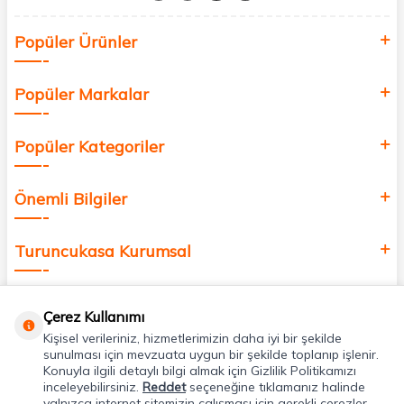
Siz de kendinizi yenilemek, sağlığınızı desteklemek ve güzelliğinize
Popüler Ürünler
değer katmak için bize katılın!
Popüler Markalar
Popüler Kategoriler
Önemli Bilgiler
Turuncukasa Kurumsal
Hızlı Erişim
Çerez Kullanımı
Kişisel verileriniz, hizmetlerimizin daha iyi bir şekilde
Uygulamalarımız
sunulması için mevzuata uygun bir şekilde toplanıp işlenir.
Konuyla ilgili detaylı bilgi almak için Gizlilik Politikamızı
inceleyebilirsiniz.
Reddet
seçeneğine tıklamanız halinde
yalnızca internet sitemizin çalışması için gerekli çerezler