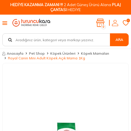
HEDİYE KAZANMA ZAMANI !!!
2 Adet Güneş Ürünü Alana
PLAJ
ÇANTASI
HEDİYE
0
0
ARA
Anasayfa
Pet Shop
Köpek Ürünleri
Köpek Mamaları
Royal Canin Mini Adult Köpek Açık Mama 1Kg