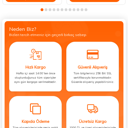
Neden Biz?
Bizleri tercih etmeniz için geçerli birkaç sebep.
Hızlı Kargo
Güvenli Alışveriş
Hafta içi saat 14:00’ten önce
Tüm bilgileriniz 256 Bit SSL
oluşturduğunuz tüm siparişler
sertifikasıyla korunmaktadır.
aynı gün kargoya verilmektedir.
Güvenle alışveriş yapabilirsiniz.
Kapıda Ödeme
Ücretsiz Kargo
Tüm alışverişlerinizde peşin nakit
1000 TL ve üzeri alışverişlerinizde