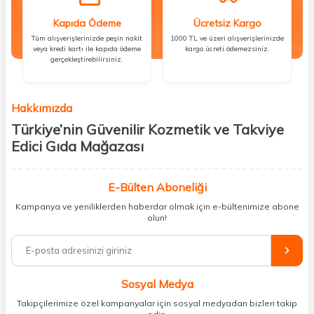
Kapıda Ödeme
Ücretsiz Kargo
Tüm alışverişlerinizde peşin nakit
1000 TL ve üzeri alışverişlerinizde
veya kredi kartı ile kapıda ödeme
kargo ücreti ödemezsiniz.
gerçekleştirebilirsiniz.
Hakkımızda
Türkiye’nin Güvenilir Kozmetik ve Takviye
Edici Gıda Mağazası
Güzellik, sağlık ve iyi hissetmek herkesin hakkı! Biz de bu vizyonla, hem
kişisel bakım hem de takviye edici gıda ürünlerini sizlerle
E-Bülten Aboneliği
buluşturuyoruz. Artık mağaza mağaza dolaşmanıza gerek yok;
Kampanya ve yeniliklerden haberdar olmak için e-bültenimize abone
ihtiyacınız olan her şeyi tek bir çatı altında topluyor ve kapınıza kadar
olun!
güvenle ulaştırıyoruz.
%100 orijinal kozmetik ve sağlık ürünleriyle güzelliğinizi tamamlayabilir,
vücudunuzu desteklemek için güvenilir takviye edici gıdalara
ulaşabilirsiniz. Cilt bakımından saç bakımına, makyajdan vitamin ve
Sosyal Medya
minerallere kadar binlerce ürünü uygun fiyat ve hızlı kargo avantajıyla
sunuyoruz.
Takipçilerimize özel kampanyalar için sosyal medyadan bizleri takip