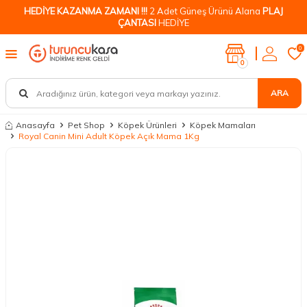
HEDİYE KAZANMA ZAMANI !!!
2 Adet Güneş Ürünü Alana
PLAJ
ÇANTASI
HEDİYE
0
0
ARA
Anasayfa
Pet Shop
Köpek Ürünleri
Köpek Mamaları
Royal Canin Mini Adult Köpek Açık Mama 1Kg