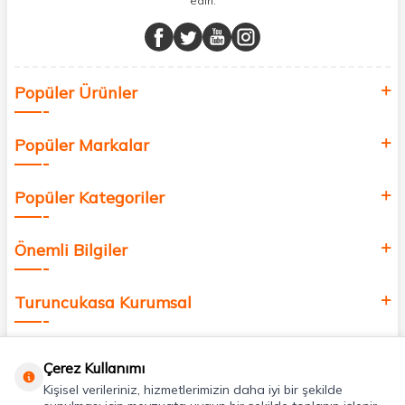
edin.
Müşteri memnuniyetini ön planda tutarak, en kaliteli markaları sizlerle
buluşturuyor ve online alışveriş deneyiminizi en iyi hale getiriyoruz.
Sağlık, güzellik ve iyi yaşam için aradığınız her şey burada!
Siz de kendinizi yenilemek, sağlığınızı desteklemek ve güzelliğinize
Popüler Ürünler
değer katmak için bize katılın!
Popüler Markalar
Popüler Kategoriler
Önemli Bilgiler
Turuncukasa Kurumsal
Hızlı Erişim
Çerez Kullanımı
Kişisel verileriniz, hizmetlerimizin daha iyi bir şekilde