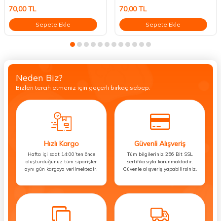
70,00
TL
70,00
TL
Sepete Ekle
Sepete Ekle
Neden Biz?
Bizleri tercih etmeniz için geçerli birkaç sebep.
Hızlı Kargo
Güvenli Alışveriş
Hafta içi saat 14:00’ten önce
Tüm bilgileriniz 256 Bit SSL
oluşturduğunuz tüm siparişler
sertifikasıyla korunmaktadır.
aynı gün kargoya verilmektedir.
Güvenle alışveriş yapabilirsiniz.