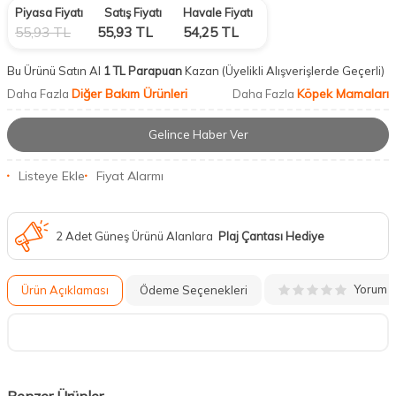
Piyasa Fiyatı
Satış Fiyatı
Havale Fiyatı
55,93
TL
55,93
TL
54,25
TL
Bu Ürünü Satın Al
1 TL Parapuan
Kazan
(Üyelikli Alışverişlerde Geçerli)
Diğer Bakım Ürünleri
Köpek Mamaları
Daha Fazla
Daha Fazla
Gelince Haber Ver
Listeye Ekle
Fiyat Alarmı
2 Adet Güneş Ürünü Alanlara
Plaj Çantası Hediye
Yorum
Ürün Açıklaması
Ödeme Seçenekleri
Benzer Ürünler