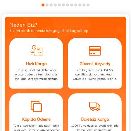
Neden Biz?
Bizleri tercih etmeniz için geçerli birkaç sebep.
Hızlı Kargo
Güvenli Alışveriş
Hafta içi saat 14:00’ten önce
Tüm bilgileriniz 256 Bit SSL
oluşturduğunuz tüm siparişler
sertifikasıyla korunmaktadır.
aynı gün kargoya verilmektedir.
Güvenle alışveriş yapabilirsiniz.
Kapıda Ödeme
Ücretsiz Kargo
Tüm alışverişlerinizde peşin nakit
1000 TL ve üzeri alışverişlerinizde
veya kredi kartı ile kapıda ödeme
kargo ücreti ödemezsiniz.