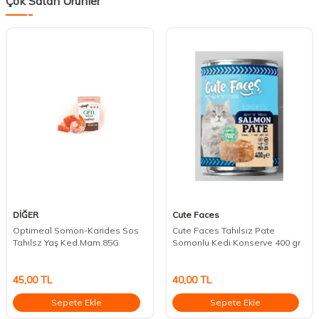
Çok Satan Ürünler
DİĞER
Cute Faces
Optimeal Somon-Karides Sos
Cute Faces Tahılsız Pate
Tahılsz Yaş Ked.Mam.85G
Somonlu Kedi Konserve 400 gr
45,00
TL
40,00
TL
Sepete Ekle
Sepete Ekle