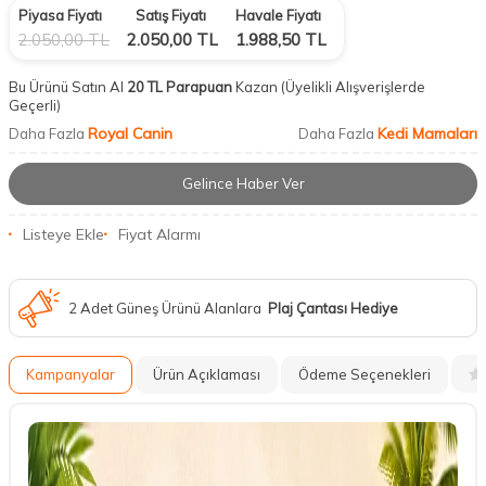
Piyasa Fiyatı
Satış Fiyatı
Havale Fiyatı
2.050,00
TL
2.050,00
TL
1.988,50
TL
Bu Ürünü Satın Al
20 TL Parapuan
Kazan
(Üyelikli Alışverişlerde
Geçerli)
Royal Canin
Kedi Mamaları
Daha Fazla
Daha Fazla
Gelince Haber Ver
Listeye Ekle
Fiyat Alarmı
2 Adet Güneş Ürünü Alanlara
Plaj Çantası Hediye
Kampanyalar
Ürün Açıklaması
Ödeme Seçenekleri