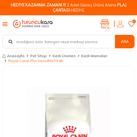
HEDİYE KAZANMA ZAMANI !!!
2 Adet Güneş Ürünü Alana
PLAJ
ÇANTASI
HEDİYE
0
0
ARA
Anasayfa
Pet Shop
Kedi Ürünleri
Kedi Mamaları
Royal Canin Fhn Sensible33 4K