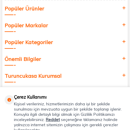
Siz de kendinizi yenilemek, sağlığınızı desteklemek ve güzelliğinize
Popüler Ürünler
değer katmak için bize katılın!
Popüler Markalar
Popüler Kategoriler
Önemli Bilgiler
Turuncukasa Kurumsal
Hızlı Erişim
Çerez Kullanımı
Kişisel verileriniz, hizmetlerimizin daha iyi bir şekilde
Uygulamalarımız
sunulması için mevzuata uygun bir şekilde toplanıp işlenir.
Konuyla ilgili detaylı bilgi almak için Gizlilik Politikamızı
inceleyebilirsiniz.
Reddet
seçeneğine tıklamanız halinde
yalnızca internet sitemizin çalışması için gerekli çerezler
Adres & İletişim