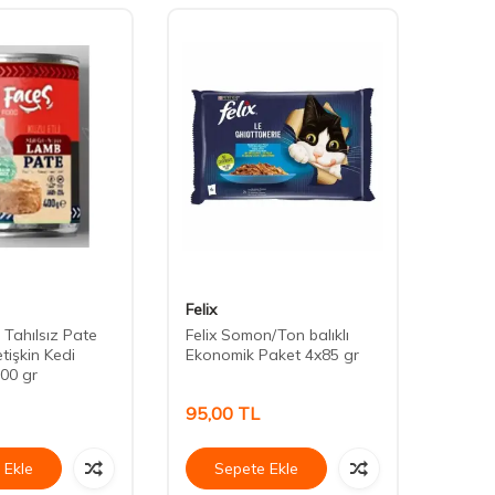
Felix
Cute 
 Tahılsız Pate
Felix Somon/Ton balıklı
Cute F
etişkin Kedi
Ekonomik Paket 4x85 gr
Somonl
00 gr
Konse
95,00
TL
40,0
 Ekle
Sepete Ekle
Se