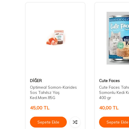
DİĞER
Cute Faces
omonlu
Optimeal Somon-Karides
Cute Faces Tahı
n Kedi
Sos Tahılsz Yaş
Somonlu Kedi K
Ked.Mam.85G
400 gr
45,00
TL
40,00
TL
Sepete Ekle
Sepete Ekle