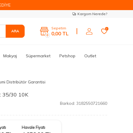
EDİYE
Kargom Nerede?
Sepetim
0
ARA
0,00
TL
0
Makyaj
Süpermarket
Petshop
Outlet
mi Distribütör Garantisi
t 35/30 10K
Barkod:
3182550721660
yatı
Havale Fiyatı