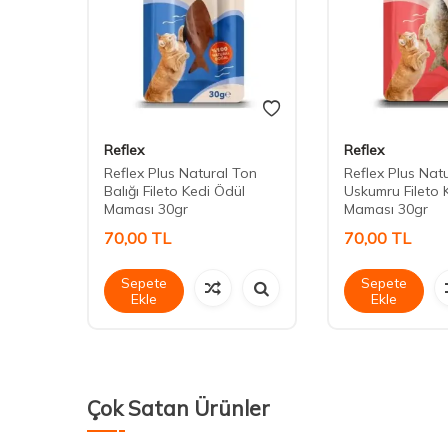
Reflex
Reflex
 Etli-
Reflex Plus Natural Ton
Reflex Plus Nat
Balığı Fileto Kedi Ödül
Uskumru Fileto 
Maması 30gr
Maması 30gr
70,00
TL
70,00
TL
Sepete
Sepete
Ekle
Ekle
Çok Satan Ürünler