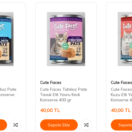
Cute Faces
Cute Faces
lsız Pate
Cute Faces Tahılsız Pate
Cute Faces
onserve
Tavuk Etli Yavru Kedi
Kuzu Etli Y
Konserve 400 gr
Konserve 4
40,00
TL
40,00
TL
Sepete Ekle
Sepete