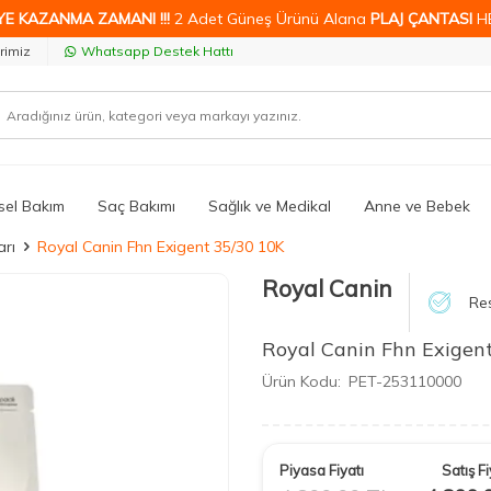
YE KAZANMA ZAMANI !!!
2 Adet Güneş Ürünü Alana
PLAJ ÇANTASI
H
rimiz
Whatsapp Destek Hattı
isel Bakım
Saç Bakımı
Sağlık ve Medikal
Anne ve Bebek
rı
Royal Canin Fhn Exigent 35/30 10K
Royal Canin
Res
Royal Canin Fhn Exigen
Ürün Kodu:
PET-253110000
Piyasa Fiyatı
Satış Fi