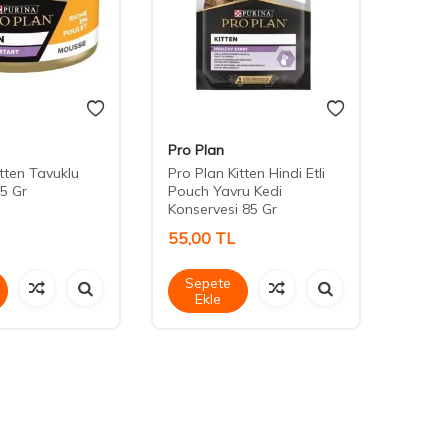
Pro Plan
Cute 
itten Tavuklu
Pro Plan Kitten Hindi Etli
Cute 
5 Gr
Pouch Yavru Kedi
Stick 
Konservesi 85 Gr
55,00
TL
45,0
Sepete
Sep
Ekle
Ek