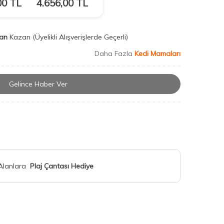
00
TL
4.656,00
TL
an
Kazan
(Üyelikli Alışverişlerde Geçerli)
Daha Fazla
Kedi Mamaları
Gelince Haber Ver
 Alanlara
Plaj Çantası Hediye