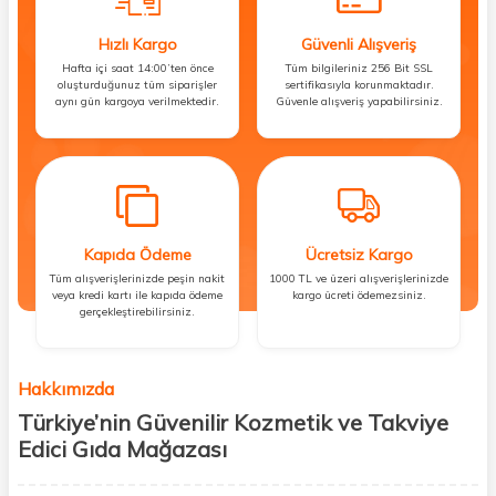
Hızlı Kargo
Güvenli Alışveriş
Hafta içi saat 14:00’ten önce
Tüm bilgileriniz 256 Bit SSL
oluşturduğunuz tüm siparişler
sertifikasıyla korunmaktadır.
aynı gün kargoya verilmektedir.
Güvenle alışveriş yapabilirsiniz.
Kapıda Ödeme
Ücretsiz Kargo
Tüm alışverişlerinizde peşin nakit
1000 TL ve üzeri alışverişlerinizde
veya kredi kartı ile kapıda ödeme
kargo ücreti ödemezsiniz.
gerçekleştirebilirsiniz.
Hakkımızda
Türkiye’nin Güvenilir Kozmetik ve Takviye
Edici Gıda Mağazası
Güzellik, sağlık ve iyi hissetmek herkesin hakkı! Biz de bu vizyonla, hem