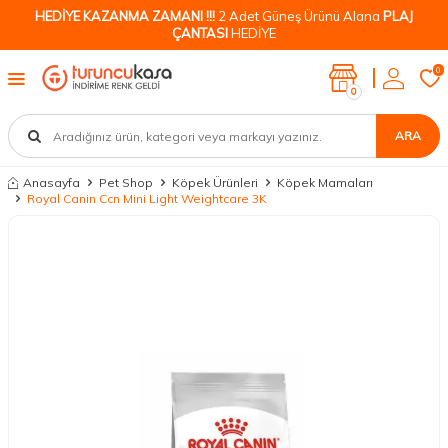
HEDİYE KAZANMA ZAMANI !!!
2 Adet Güneş Ürünü Alana
PLAJ
ÇANTASI
HEDİYE
0
0
ARA
Anasayfa
Pet Shop
Köpek Ürünleri
Köpek Mamaları
Royal Canin Ccn Mini Light Weightcare 3K