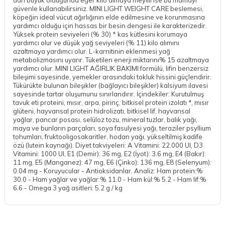
güvenle kullanabilirsiniz. MINI LIGHT WEIGHT CARE beslemesi,
köpeğin ideal vücut ağırlığının elde edilmesine ve korunmasına
yardımcı olduğu için hassas bir besin dengesi ile karakterizedir.
Yüksek protein seviyeleri (% 30) * kas kütlesini korumaya
yardımcı olur ve düşük yağ seviyeleri (% 11) kilo alımını
azaltmaya yardımcı olur. L-karnitinin eklenmesi yağ
metabolizmasını uyarır. Tüketilen enerji miktarını% 15 azaltmaya
yardımcı olur. MINI LIGHT AĞIRLIK BAKIMI formülü, lifin benzersiz
bileşimi sayesinde, yemekler arasındaki tokluk hissini güçlendirir.
Tükürükte bulunan bileşikler (bağlayıcı bileşikler) kalsiyum ilavesi
sayesinde tartar oluşumunu sınırlandırır. İçindekiler: Kurutulmuş
tavuk eti proteini, mısır, arpa, pirinç, bitkisel protein izolatı *, mısır
glüteni, hayvansal protein hidrolizatı, bitkisel lif, hayvansal
yağlar, pancar posası, selüloz tozu, mineral tuzlar, balık yağı,
maya ve bunların parçaları, soya fasulyesi yağı, teraziler psyllium
tohumları, fruktooligosakaritler, hodan yağı, yükseltilmiş kadife
özü (lutein kaynağı). Diyet takviyeleri: A Vitamini: 22.000 UI, D3
Vitamini: 1000 UI, E1 (Demir): 36 mg, E2 (İyot): 3.6 mg, E4 (Bakır):
11 mg, E5 (Manganez): 47 mg, E6 (Çinko): 136 mg, E8 (Selenyum):
0.04 mg - Koruyucular - Antioksidanlar. Analiz: Ham protein:%
30.0 - Ham yağlar ve yağlar:% 11.0 - Ham kül:% 5.2 - Ham lif:%
6.6 - Omega 3 yağ asitleri: 5.2 g / kg