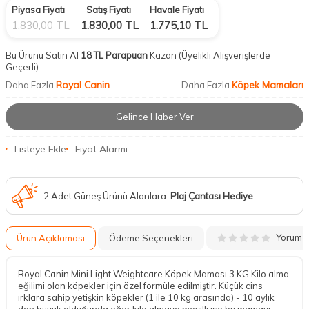
Piyasa Fiyatı
Satış Fiyatı
Havale Fiyatı
1.830,00
TL
1.830,00
TL
1.775,10
TL
Bu Ürünü Satın Al
18 TL Parapuan
Kazan
(Üyelikli Alışverişlerde
Geçerli)
Royal Canin
Köpek Mamaları
Daha Fazla
Daha Fazla
Gelince Haber Ver
Listeye Ekle
Fiyat Alarmı
2 Adet Güneş Ürünü Alanlara
Plaj Çantası Hediye
Yorum
Ürün Açıklaması
Ödeme Seçenekleri
Royal Canin Mini Light Weightcare Köpek Maması 3 KG Kilo alma
eğilimi olan köpekler için özel formüle edilmiştir. Küçük cins
ırklara sahip yetişkin köpekler (1 ile 10 kg arasında) - 10 aylık
dan büyük olduğunda eğer kilo almaya meyilli ise bu mamayı