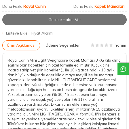
Royal Canin
Köpek Mamaları
Daha Fazla
Daha Fazla
Gelince Haber Ver
Listeye Ekle
Fiyat Alarmı
Yorum
Ürün Açıklaması
Ödeme Seçenekleri
DESTEK
Royal Canin Mini Light Weightcare Köpek Maması 3 KG Kilo alma
eğilimi olan köpekler için özel formüle edilmiştir. Küçük cins
ırklara sahip yetişkin köpekler (1 ile 10 kg arasında) - 10 aylık
dan büyük olduğunda eğer kilo almaya meyilli ise bu mamayı
güvenle kullanabilirsiniz. MINI LIGHT WEIGHT CARE beslemesi,
köpeğin ideal vücut ağırlığının elde edilmesine ve korunmasına
yardımcı olduğu için hassas bir besin dengesi ile karakterizedir.
Yüksek protein seviyeleri (% 30) * kas kütlesini korumaya
yardımcı olur ve düşük yağ seviyeleri (% 11) kilo alımını
azaltmaya yardımcı olur. L-karnitinin eklenmesi yağ
metabolizmasını uyarır. Tüketilen enerji miktarını% 15 azaltmaya
yardımcı olur. MINI LIGHT AĞIRLIK BAKIMI formülü, lifin benzersiz
bileşimi sayesinde, yemekler arasındaki tokluk hissini güçlendirir.
Tükürükte bulunan bileşikler (bağlayıcı bileşikler) kalsiyum ilavesi
sayesinde tartar oluşumunu sınırlandırır. İçindekiler: Kurutulmuş