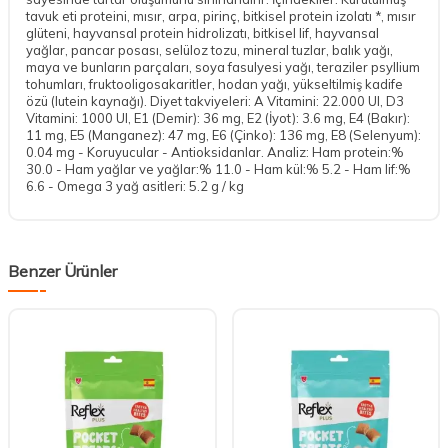
tavuk eti proteini, mısır, arpa, pirinç, bitkisel protein izolatı *, mısır
glüteni, hayvansal protein hidrolizatı, bitkisel lif, hayvansal
yağlar, pancar posası, selüloz tozu, mineral tuzlar, balık yağı,
maya ve bunların parçaları, soya fasulyesi yağı, teraziler psyllium
tohumları, fruktooligosakaritler, hodan yağı, yükseltilmiş kadife
özü (lutein kaynağı). Diyet takviyeleri: A Vitamini: 22.000 UI, D3
Vitamini: 1000 UI, E1 (Demir): 36 mg, E2 (İyot): 3.6 mg, E4 (Bakır):
11 mg, E5 (Manganez): 47 mg, E6 (Çinko): 136 mg, E8 (Selenyum):
0.04 mg - Koruyucular - Antioksidanlar. Analiz: Ham protein:%
30.0 - Ham yağlar ve yağlar:% 11.0 - Ham kül:% 5.2 - Ham lif:%
6.6 - Omega 3 yağ asitleri: 5.2 g / kg
Benzer Ürünler