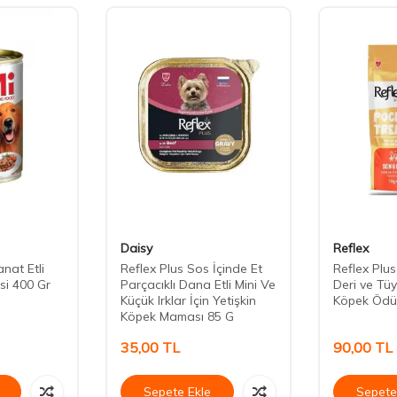
Daisy
Reflex
nat Etli
Reflex Plus Sos İçinde Et
Reflex Plu
si 400 Gr
Parçacıklı Dana Etli Mini Ve
Deri ve Tüy
Küçük Irklar İçin Yetişkin
Köpek Ödü
Köpek Maması 85 G
35,00
TL
90,00
TL
Sepete Ekle
Sepete