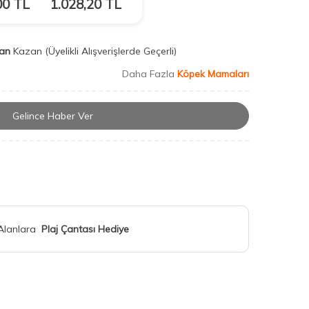
00
TL
1.028,20
TL
an
Kazan
(Üyelikli Alışverişlerde Geçerli)
Daha Fazla
Köpek Mamaları
Gelince Haber Ver
 Alanlara
Plaj Çantası Hediye