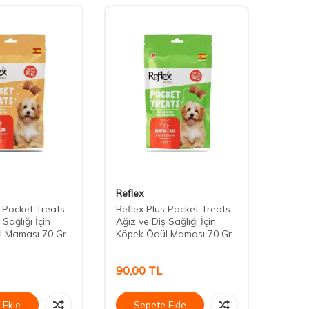
Reflex
Daisy
s Pocket Treats
Reflex Plus Pocket Treats
Daisy 
 Sağlığı İçin
Ağız ve Diş Sağlığı İçin
Köpek
l Maması 70 Gr
Köpek Ödül Maması 70 Gr
90,00
TL
75,0
 Ekle
Sepete Ekle
Se