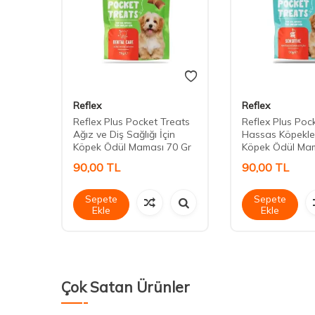
Reflex
Reflex
 Adult
Reflex Plus Pocket Treats
Reflex Plus Poc
Ağız ve Diş Sağlığı İçin
Hassas Köpekler
Köpek Ödül Maması 70 Gr
Köpek Ödül Mam
90,00
TL
90,00
TL
Sepete
Sepete
Ekle
Ekle
Çok Satan Ürünler