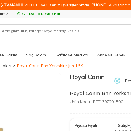
Ş ZAMANI !!!
2000 TL ve Üzeri Alışverişlerinizde
İPHONE 14
kazanma 
rimiz
Whatsapp Destek Hattı
isel Bakım
Saç Bakımı
Sağlık ve Medikal
Anne ve Bebek
maları
Royal Canin Bhn Yorkshire Jun 1.5K
Royal Canin
Res
Royal Canin Bhn Yorkshi
Ürün Kodu:
PET-397201500
Piyasa Fiyatı
Satış Fi