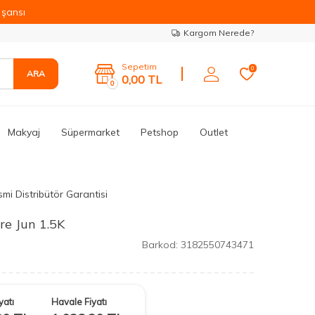
şansı
Kargom Nerede?
Sepetim
0
ARA
0,00
TL
0
Makyaj
Süpermarket
Petshop
Outlet
mi Distribütör Garantisi
re Jun 1.5K
Barkod:
3182550743471
yatı
Havale Fiyatı