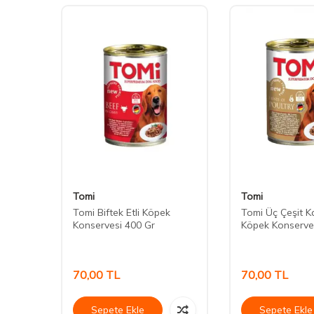
Tomi
Tomi
ips
Tomi Biftek Etli Köpek
Tomi Üç Çeşit Ka
Konservesi 400 Gr
Köpek Konserve
70,00
TL
70,00
TL
Sepete Ekle
Sepete Ekle