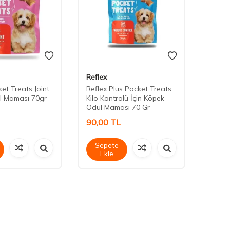
Reflex
Daisy
et Treats Joint
Reflex Plus Pocket Treats
Daisy
l Maması 70gr
Kilo Kontrolü İçin Köpek
Ödül Maması 70 Gr
90,00
TL
90,0
Sepete
Sep
Ekle
Ek