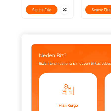
Sepete Ekle
Sepete Ekle
Neden Biz?
Bizleri tercih etmeniz için geçerli birkaç sebep
Hızlı Kargo