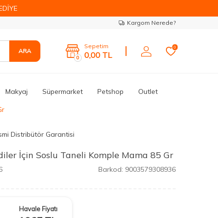
EDİYE
Kargom Nerede?
Sepetim
0
ARA
0,00
TL
0
Makyaj
Süpermarket
Petshop
Outlet
Gr
mi Distribütör Garantisi
diler İçin Soslu Taneli Komple Mama 85 Gr
6
Barkod:
9003579308936
Havale Fiyatı