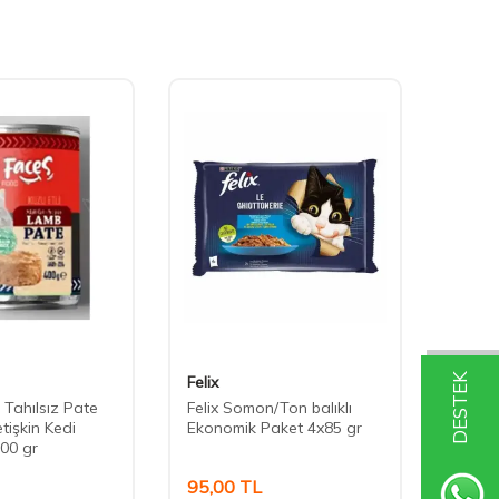
DESTEK
Felix
Cute 
 Tahılsız Pate
Felix Somon/Ton balıklı
Cute F
etişkin Kedi
Ekonomik Paket 4x85 gr
Somonl
00 gr
Konse
95,00
TL
40,0