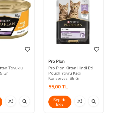
Pro Plan
Cute 
itten Tavuklu
Pro Plan Kitten Hindi Etli
Cute 
5 Gr
Pouch Yavru Kedi
Stick 
Konservesi 85 Gr
55,00
TL
45,0
Sepete
Sep
Ekle
Ek