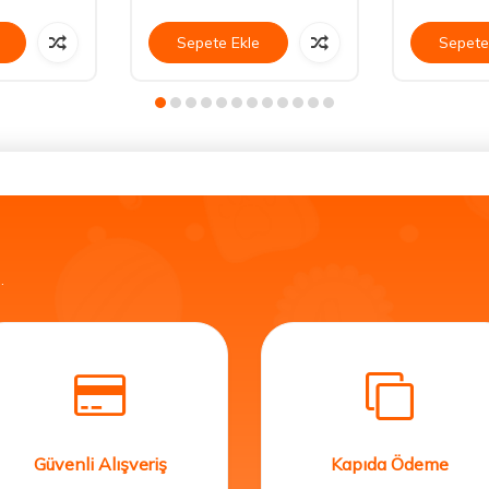
Sepete Ekle
Sepete
.
Güvenli Alışveriş
Kapıda Ödeme