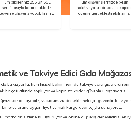
Tüm bilgileriniz 256 Bit SSL
Tüm alışverişlerinizde peşin
sertifikasıyla korunmaktadır.
nakit veya kredi kartı ile kapıd
Güvenle alışveriş yapabilirsiniz.
ödeme gerçekleştirebilirsiniz.
metik ve Takviye Edici Gıda Mağazas
Biz de bu vizyonla, hem kişisel bakım hem de takviye edici gıda ürünler
ek bir çatı altında topluyor ve kapınıza kadar güvenle ulaştırıyoruz.
iğinizi tamamlayabilir, vücudunuzu desteklemek için güvenilir takviye e
binlerce ürünü uygun fiyat ve hızlı kargo avantajıyla sunuyoruz.
 markaları sizlerle buluşturuyor ve online alışveriş deneyiminizi en iyi 