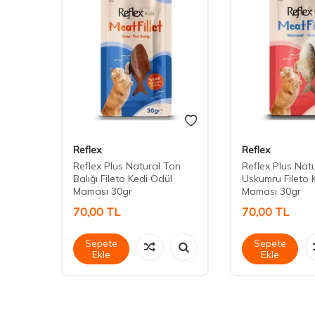
Reflex
Reflex
 Etli-
Reflex Plus Natural Ton
Reflex Plus Nat
Balığı Fileto Kedi Ödül
Uskumru Fileto 
Maması 30gr
Maması 30gr
70,00
TL
70,00
TL
Sepete
Sepete
Ekle
Ekle