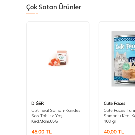
Çok Satan Ürünler
DİĞER
Cute Faces
omonlu
Optimeal Somon-Karides
Cute Faces Tahı
n Kedi
Sos Tahılsz Yaş
Somonlu Kedi K
Ked.Mam.85G
400 gr
45,00
TL
40,00
TL