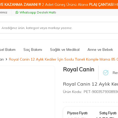
YE KAZANMA ZAMANI !!!
2 Adet Güneş Ürünü Alana
PLAJ ÇANTASI
H
rimiz
Whatsapp Destek Hattı
isel Bakım
Saç Bakımı
Sağlık ve Medikal
Anne ve Bebek
rı
Royal Canin 12 Aylık Kediler İçin Soslu Taneli Komple Mama 85 
Royal Canin
Res
Royal Canin 12 Aylık Ke
Ürün Kodu:
PET-900357930893
Piyasa Fiyatı
Satış Fiyatı