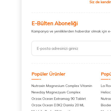
Siz de kendin
E-Bülten Aboneliği
Kampanya ve yeniliklerden haberdar olmak için e
Popüler Ürünler
Popü
Nutraxin Magnesium Complex Vitamin
La Ro
Newday Magnezyum Complex
Helio
Orzax Ocean Extramag 90 Tablet
Nutra
Orzax Ocean D3K2 Damla 20 ML
Biode