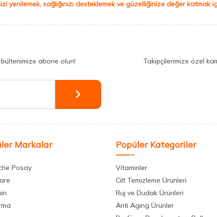
izi yenilemek, sağlığınızı desteklemek ve güzelliğinize değer katmak için
-bültenimize abone olun!
Takipçilerimize özel ka
ler Markalar
Popüler Kategoriler
che Posay
Vitaminler
care
Cilt Temizleme Ürünleri
xin
Ruj ve Dudak Ürünleri
rma
Anti Aging Ürünler