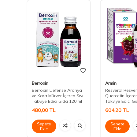
Berroxin
Armin
0 ml -
Berroxin Defense Aronya
Resverol Resver
n
ve Kara Mürver İçeren Sıvı
Quercetin İçeren
Takviye Edici Gıda 120 ml
Takviye Edici G
480,00
TL
604,20
TL
Sepete
Sepete
Ekle
Ekle