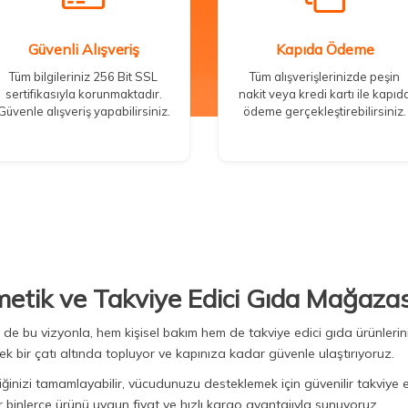
Güvenli Alışveriş
Kapıda Ödeme
Tüm bilgileriniz 256 Bit SSL
Tüm alışverişlerinizde peşin
sertifikasıyla korunmaktadır.
nakit veya kredi kartı ile kapıd
Güvenle alışveriş yapabilirsiniz.
ödeme gerçekleştirebilirsiniz.
metik ve Takviye Edici Gıda Mağazas
Biz de bu vizyonla, hem kişisel bakım hem de takviye edici gıda ürünler
ek bir çatı altında topluyor ve kapınıza kadar güvenle ulaştırıyoruz.
iğinizi tamamlayabilir, vücudunuzu desteklemek için güvenilir takviye e
binlerce ürünü uygun fiyat ve hızlı kargo avantajıyla sunuyoruz.