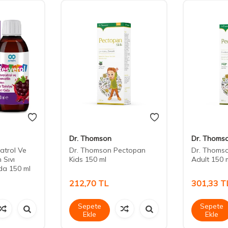
Dr. Thomson
Dr. Thoms
atrol Ve
Dr. Thomson Pectopan
Dr. Thoms
 Sıvı
Kids 150 ml
Adult 150 
ıda 150 ml
212,70
TL
301,33
T
Sepete
Sepete
Ekle
Ekle