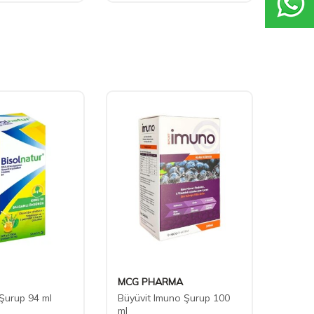
MCG PHARMA
Delta
 Şurup 94 ml
Büyüvit Imuno Şurup 100
Delta
ml
100ml