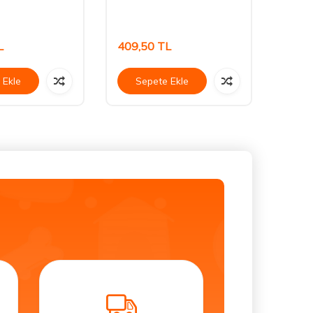
L
409,50
TL
370,
 Ekle
Sepete Ekle
Se