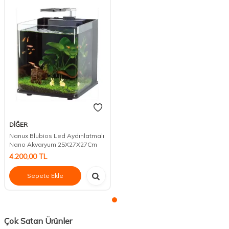
DİĞER
Nanux Blubios Led Aydınlatmalı
Nano Akvaryum 25X27X27Cm
4.200,00
TL
Sepete Ekle
Çok Satan Ürünler