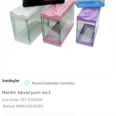
kardeşler
Resmi Distribütör Garantisi
Renkli Akvaryum no:3
Ürün Kodu:
PET-ST00205
Barkod:
9898110018383