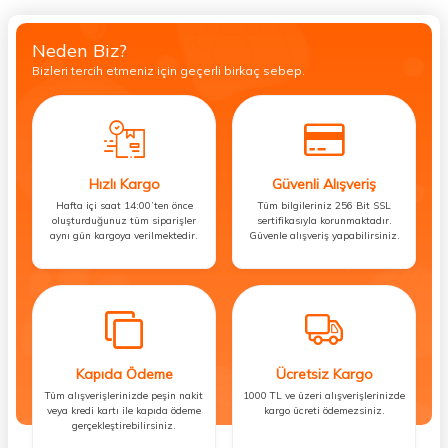
Neden Biz?
Bizleri tercih etmeniz için geçerli birkaç sebep.
Hızlı Kargo
Güvenli Alışveriş
Hafta içi saat 14:00’ten önce
Tüm bilgileriniz 256 Bit SSL
oluşturduğunuz tüm siparişler
sertifikasıyla korunmaktadır.
aynı gün kargoya verilmektedir.
Güvenle alışveriş yapabilirsiniz.
Kapıda Ödeme
Ücretsiz Kargo
Tüm alışverişlerinizde peşin nakit
1000 TL ve üzeri alışverişlerinizde
veya kredi kartı ile kapıda ödeme
kargo ücreti ödemezsiniz.
gerçekleştirebilirsiniz.