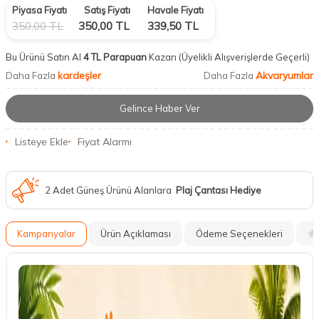
Piyasa Fiyatı
Satış Fiyatı
Havale Fiyatı
350,00
TL
350,00
TL
339,50
TL
Bu Ürünü Satın Al
4 TL Parapuan
Kazan
(Üyelikli Alışverişlerde Geçerli)
kardeşler
Akvaryumlar
Daha Fazla
Daha Fazla
Gelince Haber Ver
Listeye Ekle
Fiyat Alarmı
2 Adet Güneş Ürünü Alanlara
Plaj Çantası Hediye
Kampanyalar
Ürün Açıklaması
Ödeme Seçenekleri