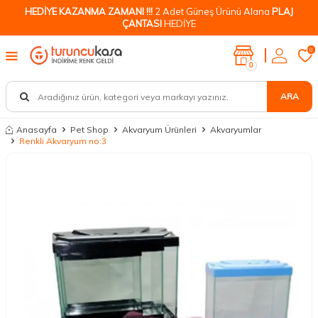
HEDİYE KAZANMA ZAMANI !!!
2 Adet Güneş Ürünü Alana
PLAJ
ÇANTASI
HEDİYE
0
0
ARA
Anasayfa
Pet Shop
Akvaryum Ürünleri
Akvaryumlar
Renkli Akvaryum no:3