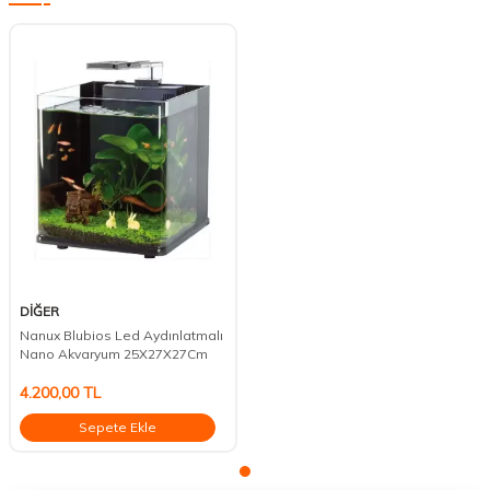
DİĞER
Nanux Blubios Led Aydınlatmalı
Nano Akvaryum 25X27X27Cm
4.200,00
TL
Sepete Ekle