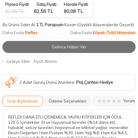
Piyasa Fiyatı
Satış Fiyatı
Havale Fiyatı
82,55
TL
82,55
TL
80,08
TL
Bu Ürünü Satın Al
1 TL Parapuan
Kazan
(Üyelikli Alışverişlerde Geçerli)
Reflex
Köpek Ödül Mamaları
Daha Fazla
Daha Fazla
Gelince Haber Ver
Listeye Ekle
Fiyat Alarmı
2 Adet Güneş Ürünü Alanlara
Plaj Çantası Hediye
Yorum
Ürün Açıklaması
Ödeme Seçenekleri
REFLEX DANA ETLİ ÇİĞNEMELİK YAVRU KÖPEKLER İÇİN ÖDÜL
120 G İçindekiler: Et ve hayvansal türevler (%14 dana eti),
hububat, sebze türevleri, hayvansal ve bitkisel yağlar, mineraller.
Besin Değerleri: Ham Protein %30, Ham Yağ %8, Ham Kül %4,5,
Ham Selüloz (Lif) %3, Nem içeriği %22,5 Besleyici İlaveler: