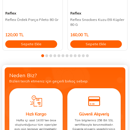
Reflex
Reflex
Reflex Ördek Parça Fileto 80 Gr
Reflex Snackıes Kuzu Etli Küpler
80 G
120,00
TL
160,00
TL
Sepete Ekle
Sepete Ekle
Neden Biz?
Bizleri tercih etmeniz için geçerli birkaç sebep.
Hızlı Kargo
Güvenli Alışveriş
Hafta içi saat 14:00’ten önce
Tüm bilgileriniz 256 Bit SSL
oluşturduğunuz tüm siparişler
sertifikasıyla korunmaktadır.
aynı gün kargoya verilmektedir.
Güvenle alışveriş yapabilirsiniz.