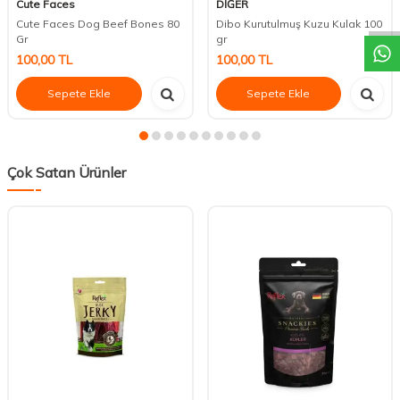
DESTEK
Cute Faces
DİĞER
Cute Faces Dog Beef Bones 80
Dibo Kurutulmuş Kuzu Kulak 100
Gr
gr
100,00
TL
100,00
TL
Sepete Ekle
Sepete Ekle
Çok Satan Ürünler