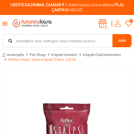
HEDİYE KAZANMA ZAMANI !!!
2 Adet Güneş Ürünü Alana
PLAJ
ÇANTASI
HEDİYE
0
0
ARA
Anasayfa
Pet Shop
Köpek Ürünleri
Köpek Ödül Mamaları
Reflex Strips Yavru Köpek Ödülü 120 Gr