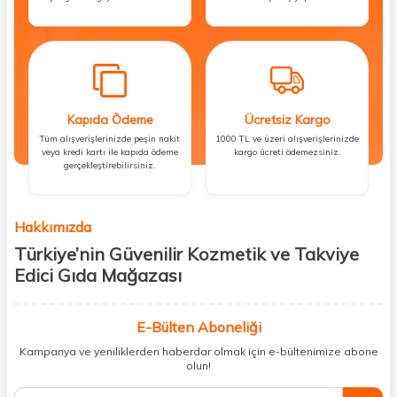
Kapıda Ödeme
Ücretsiz Kargo
Tüm alışverişlerinizde peşin nakit
1000 TL ve üzeri alışverişlerinizde
veya kredi kartı ile kapıda ödeme
kargo ücreti ödemezsiniz.
gerçekleştirebilirsiniz.
Hakkımızda
Türkiye’nin Güvenilir Kozmetik ve Takviye
Edici Gıda Mağazası
Güzellik, sağlık ve iyi hissetmek herkesin hakkı! Biz de bu vizyonla, hem
kişisel bakım hem de takviye edici gıda ürünlerini sizlerle
E-Bülten Aboneliği
buluşturuyoruz. Artık mağaza mağaza dolaşmanıza gerek yok;
Kampanya ve yeniliklerden haberdar olmak için e-bültenimize abone
ihtiyacınız olan her şeyi tek bir çatı altında topluyor ve kapınıza kadar
olun!
güvenle ulaştırıyoruz.