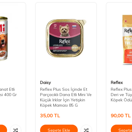
Daisy
Reflex
nat Etli
Reflex Plus Sos İçinde Et
Reflex Plu
si 400 Gr
Parçacıklı Dana Etli Mini Ve
Deri ve Tüy
Küçük Irklar İçin Yetişkin
Köpek Ödü
Köpek Maması 85 G
35,00
TL
90,00
TL
Sepete Ekle
Sepete