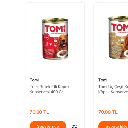
Tomi
Tomi
ips
Tomi Biftek Etli Köpek
Tomi Üç Çeşit Ka
Konservesi 400 Gr
Köpek Konserve
70,00
TL
70,00
TL
Sepete Ekle
Sepete Ekle