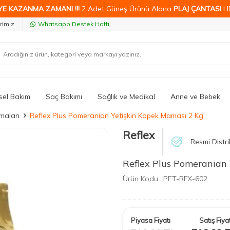
YE KAZANMA ZAMANI !!!
2 Adet Güneş Ürünü Alana
PLAJ ÇANTASI
H
rimiz
Whatsapp Destek Hattı
isel Bakım
Saç Bakımı
Sağlık ve Medikal
Anne ve Bebek
maları
Reflex Plus Pomeranian Yetişkin Köpek Maması 2 Kg
Reflex
Resmi Distri
Reflex Plus Pomeranian
Ürün Kodu:
PET-RFX-602
Piyasa Fiyatı
Satış Fiyat