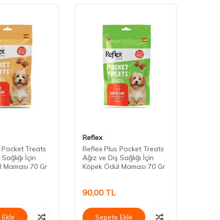
Reflex
Daisy
s Pocket Treats
Reflex Plus Pocket Treats
Daisy 
 Sağlığı İçin
Ağız ve Diş Sağlığı İçin
Köpek
l Maması 70 Gr
Köpek Ödül Maması 70 Gr
90,00
TL
75,0
 Ekle
Sepete Ekle
Se