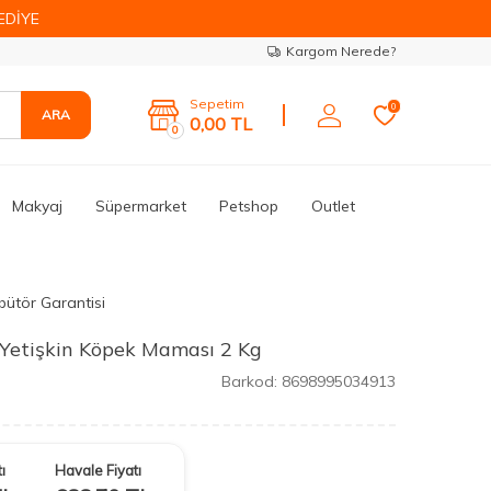
EDİYE
Kargom Nerede?
Sepetim
0
ARA
0,00
TL
0
Makyaj
Süpermarket
Petshop
Outlet
bütör Garantisi
 Yetişkin Köpek Maması 2 Kg
Barkod:
8698995034913
ı
Havale Fiyatı