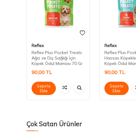
Reflex
Reflex
 Adult
Reflex Plus Pocket Treats
Reflex Plus Poc
Ağız ve Diş Sağlığı İçin
Hassas Köpekler
Köpek Ödül Maması 70 Gr
Köpek Ödül Mam
90,00
TL
90,00
TL
Sepete
Sepete
Ekle
Ekle
Çok Satan Ürünler