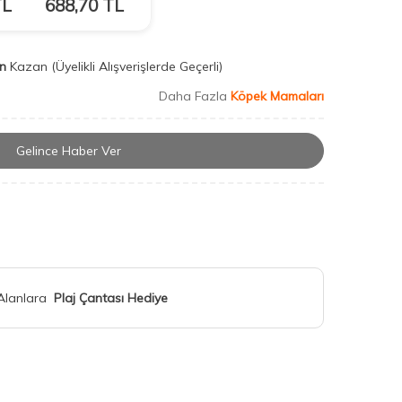
L
688,70
TL
n
Kazan
(Üyelikli Alışverişlerde Geçerli)
Daha Fazla
Köpek Mamaları
Gelince Haber Ver
 Alanlara
Plaj Çantası Hediye