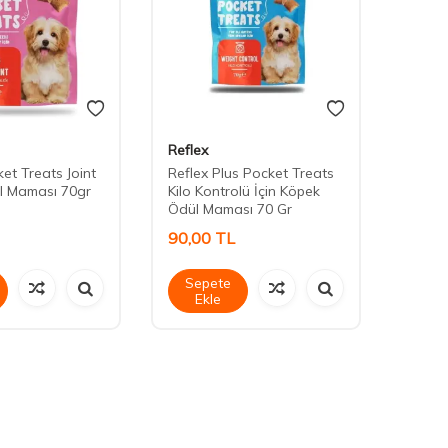
Reflex
Daisy
et Treats Joint
Reflex Plus Pocket Treats
Daisy
l Maması 70gr
Kilo Kontrolü İçin Köpek
Ödül Maması 70 Gr
90,00
TL
90,0
Sepete
Sep
Ekle
Ek