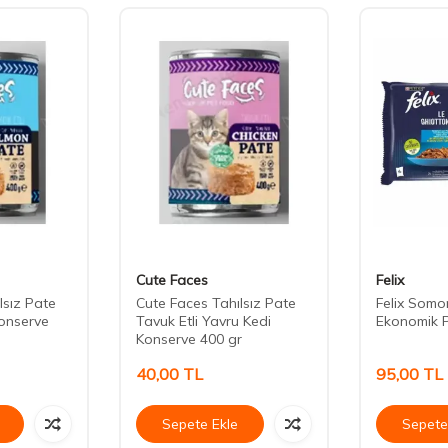
Cute Faces
Felix
lsız Pate
Cute Faces Tahılsız Pate
Felix Somon
onserve
Tavuk Etli Yavru Kedi
Ekonomik P
Konserve 400 gr
40,00
TL
95,00
TL
Sepete Ekle
Sepete