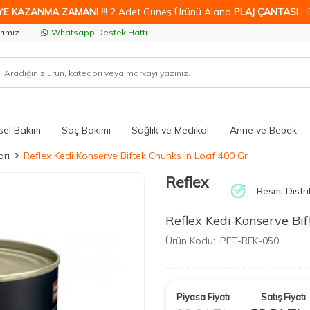
YE KAZANMA ZAMANI !!!
2 Adet Güneş Ürünü Alana
PLAJ ÇANTASI
H
rimiz
Whatsapp Destek Hattı
isel Bakım
Saç Bakımı
Sağlık ve Medikal
Anne ve Bebek
rı
Reflex Kedi Konserve Biftek Chunks In Loaf 400 Gr
Reflex
Resmi Distri
Reflex Kedi Konserve Bi
Ürün Kodu:
PET-RFK-050
Piyasa Fiyatı
Satış Fiyatı