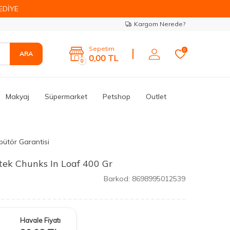
EDİYE
Kargom Nerede?
Sepetim
0
ARA
0,00
TL
0
Makyaj
Süpermarket
Petshop
Outlet
bütör Garantisi
ftek Chunks In Loaf 400 Gr
Barkod:
8698995012539
Havale Fiyatı