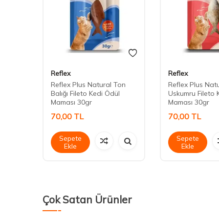
Reflex
Reflex
 Etli-
Reflex Plus Natural Ton
Reflex Plus Nat
Balığı Fileto Kedi Ödül
Uskumru Fileto 
Maması 30gr
Maması 30gr
70,00
TL
70,00
TL
Sepete
Sepete
Ekle
Ekle
Çok Satan Ürünler