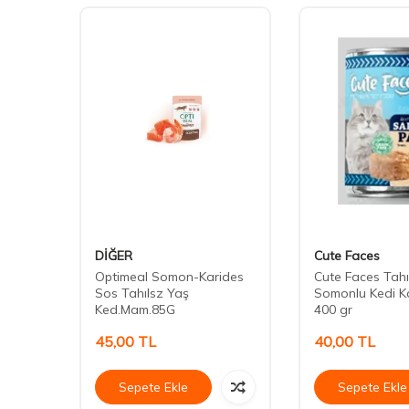
DİĞER
Cute Faces
omonlu
Optimeal Somon-Karides
Cute Faces Tahı
n Kedi
Sos Tahılsz Yaş
Somonlu Kedi K
Ked.Mam.85G
400 gr
45,00
TL
40,00
TL
Sepete Ekle
Sepete Ekle