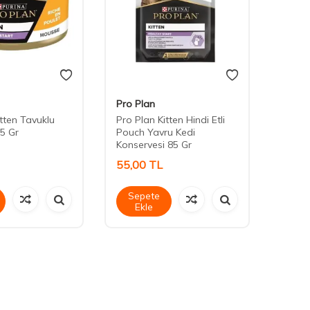
Pro Plan
Cute 
itten Tavuklu
Pro Plan Kitten Hindi Etli
Cute 
5 Gr
Pouch Yavru Kedi
Stick 
Konservesi 85 Gr
55,00
TL
45,0
Sepete
Sep
Ekle
Ek