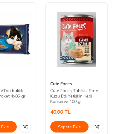
Cute Faces
Cute 
/Ton balıklı
Cute Faces Tahılsız Pate
Cute F
aket 4x85 gr
Kuzu Etli Yetişkin Kedi
Somonl
Konserve 400 gr
Konse
40,00
TL
40,0
 Ekle
Sepete Ekle
Se