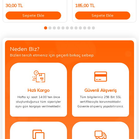
30,00
TL
185,00
TL
Sepete Ekle
Sepete Ekle
Neden Biz?
Bizleri tercih etmeniz için geçerli birkaç sebep.
Hızlı Kargo
Güvenli Alışveriş
Hafta içi saat 14:00’ten önce
Tüm bilgileriniz 256 Bit SSL
oluşturduğunuz tüm siparişler
sertifikasıyla korunmaktadır.
aynı gün kargoya verilmektedir.
Güvenle alışveriş yapabilirsiniz.