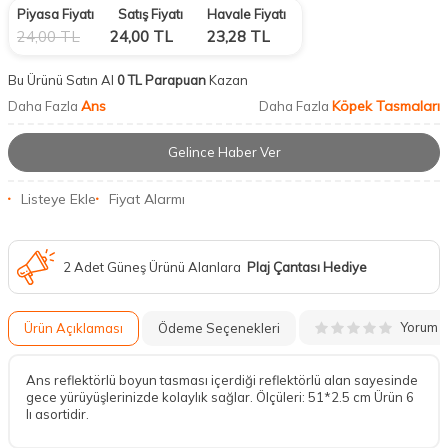
Piyasa Fiyatı
Satış Fiyatı
Havale Fiyatı
24,00
TL
24,00
TL
23,28
TL
Bu Ürünü Satın Al
0 TL Parapuan
Kazan
Ans
Köpek Tasmaları
Daha Fazla
Daha Fazla
Gelince Haber Ver
Listeye Ekle
Fiyat Alarmı
2 Adet Güneş Ürünü Alanlara
Plaj Çantası Hediye
Yorum
Ürün Açıklaması
Ödeme Seçenekleri
Ans reflektörlü boyun tasması içerdiği reflektörlü alan sayesinde
gece yürüyüşlerinizde kolaylık sağlar. Ölçüleri: 51*2.5 cm Ürün 6
lı asortidir.