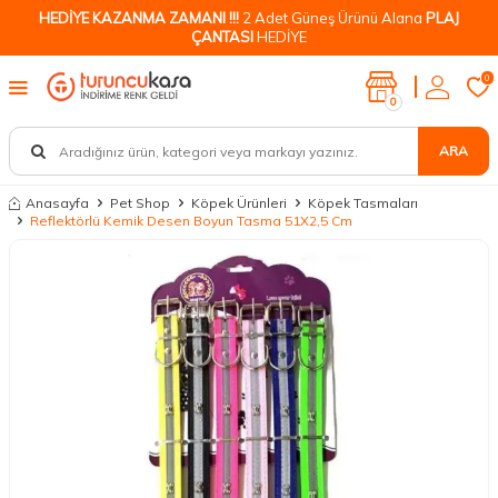
HEDİYE KAZANMA ZAMANI !!!
2 Adet Güneş Ürünü Alana
PLAJ
ÇANTASI
HEDİYE
0
0
ARA
Anasayfa
Pet Shop
Köpek Ürünleri
Köpek Tasmaları
Reflektörlü Kemik Desen Boyun Tasma 51X2,5 Cm