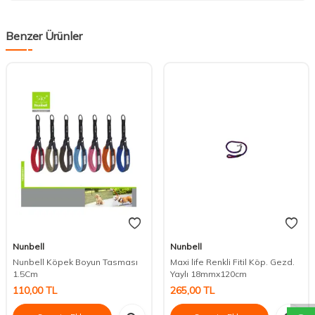
Benzer Ürünler
Nunbell
Nunbell
Nunbell Köpek Boyun Tasması
Maxi life Renkli Fitil Köp. Gezd.
DESTEK
1.5Cm
Yaylı 18mmx120cm
110,00
TL
265,00
TL