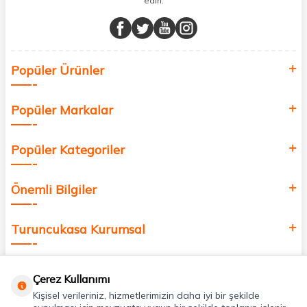
edin.
Müşteri memnuniyetini ön planda tutarak, en kaliteli markaları sizlerle
buluşturuyor ve online alışveriş deneyiminizi en iyi hale getiriyoruz.
Sağlık, güzellik ve iyi yaşam için aradığınız her şey burada!
Siz de kendinizi yenilemek, sağlığınızı desteklemek ve güzelliğinize
Popüler Ürünler
değer katmak için bize katılın!
Popüler Markalar
Popüler Kategoriler
Önemli Bilgiler
Turuncukasa Kurumsal
Hızlı Erişim
Çerez Kullanımı
Kişisel verileriniz, hizmetlerimizin daha iyi bir şekilde