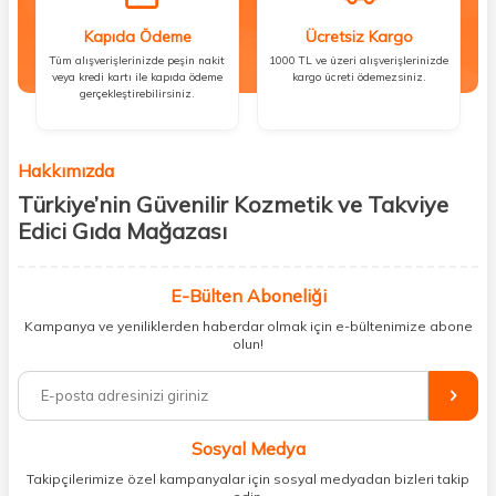
Kapıda Ödeme
Ücretsiz Kargo
Tüm alışverişlerinizde peşin nakit
1000 TL ve üzeri alışverişlerinizde
veya kredi kartı ile kapıda ödeme
kargo ücreti ödemezsiniz.
gerçekleştirebilirsiniz.
Hakkımızda
Türkiye’nin Güvenilir Kozmetik ve Takviye
Edici Gıda Mağazası
Güzellik, sağlık ve iyi hissetmek herkesin hakkı! Biz de bu vizyonla, hem
kişisel bakım hem de takviye edici gıda ürünlerini sizlerle
E-Bülten Aboneliği
buluşturuyoruz. Artık mağaza mağaza dolaşmanıza gerek yok;
Kampanya ve yeniliklerden haberdar olmak için e-bültenimize abone
ihtiyacınız olan her şeyi tek bir çatı altında topluyor ve kapınıza kadar
olun!
güvenle ulaştırıyoruz.
%100 orijinal kozmetik ve sağlık ürünleriyle güzelliğinizi tamamlayabilir,
vücudunuzu desteklemek için güvenilir takviye edici gıdalara
ulaşabilirsiniz. Cilt bakımından saç bakımına, makyajdan vitamin ve
Sosyal Medya
minerallere kadar binlerce ürünü uygun fiyat ve hızlı kargo avantajıyla
sunuyoruz.
Takipçilerimize özel kampanyalar için sosyal medyadan bizleri takip