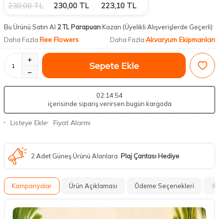
230,00
TL
230,00
TL
223,10
TL
Bu Ürünü Satın Al
2 TL Parapuan
Kazan
(Üyelikli Alışverişlerde Geçerli)
Ree Flowers
Akvaryum Ekipmanları
Daha Fazla
Daha Fazla
Sepete Ekle
02
:14
:53
içerisinde sipariş verirsen bugün kargoda
Listeye Ekle
Fiyat Alarmı
2 Adet Güneş Ürünü Alanlara
Plaj Çantası Hediye
Kampanyalar
Ürün Açıklaması
Ödeme Seçenekleri