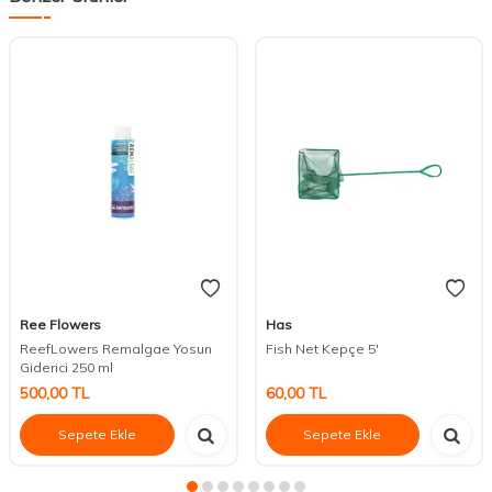
Ree Flowers
Has
ReefLowers Remalgae Yosun
Fish Net Kepçe 5'
Giderici 250 ml
500,00
TL
60,00
TL
Sepete Ekle
Sepete Ekle