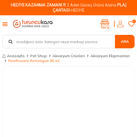
HEDİYE KAZANMA ZAMANI !!!
2 Adet Güneş Ürünü Alana
PLAJ
ÇANTASI
HEDİYE
0
0
ARA
Anasayfa
Pet Shop
Akvaryum Ürünleri
Akvaryum Ekipmanları
Reeflowers Remalgae 85 ml.