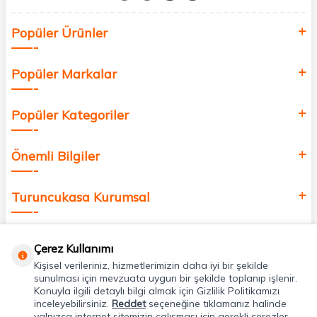
Siz de kendinizi yenilemek, sağlığınızı desteklemek ve güzelliğinize
Popüler Ürünler
değer katmak için bize katılın!
Popüler Markalar
Popüler Kategoriler
Önemli Bilgiler
Turuncukasa Kurumsal
Hızlı Erişim
Çerez Kullanımı
Kişisel verileriniz, hizmetlerimizin daha iyi bir şekilde
Uygulamalarımız
sunulması için mevzuata uygun bir şekilde toplanıp işlenir.
Konuyla ilgili detaylı bilgi almak için Gizlilik Politikamızı
inceleyebilirsiniz.
Reddet
seçeneğine tıklamanız halinde
yalnızca internet sitemizin çalışması için gerekli çerezler