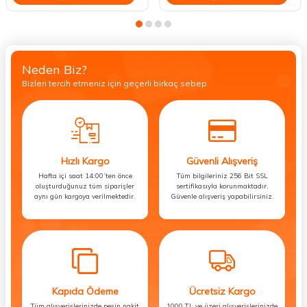
Neden Biz?
Bizleri tercih etmeniz için geçerli birkaç sebep.
Hızlı Kargo
Güvenli Alışveriş
Hafta içi saat 14:00’ten önce
Tüm bilgileriniz 256 Bit SSL
oluşturduğunuz tüm siparişler
sertifikasıyla korunmaktadır.
aynı gün kargoya verilmektedir.
Güvenle alışveriş yapabilirsiniz.
Kapıda Ödeme
Ücretsiz Kargo
Tüm alışverişlerinizde peşin nakit
1000 TL ve üzeri alışverişlerinizde