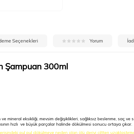
deme Seçenekleri
İad
Yorum
çin Şampuan 300ml
 mineral eksikliği, mevsim değişiklikleri, sağlıksız beslenme, saç ve sa
sının hızlı ve büyük parçalar halinde dökülmesi sonucu ortaya çıkar.
risindeki pul pul dökülmeye neden olan ölü deriyi ciltten uzaklaştırm