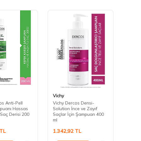
Vichy
Phyto
s Anti-Pell
Vichy Dercos Densi-
Phyto 
puanı Hassas
Solution İnce ve Zayıf
Boyas
ı Saç Derisi 200
Saçlar İçin Şampuan 400
ml
TL
1.342,92
TL
1.06