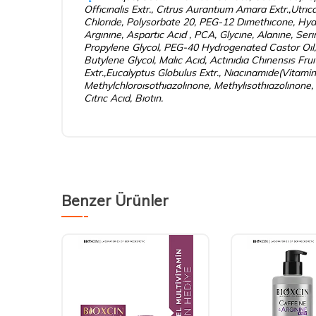
Offıcınalıs Extr., Cıtrus Aurantıum Amara Extr.,Utrı
Chlorıde, Polysorbate 20, PEG-12 Dımethıcone, Hyd
Argınıne, Aspartıc Acıd , PCA, Glycıne, Alanıne, Serı
Propylene Glycol, PEG-40 Hydrogenated Castor Oıl, T
Butylene Glycol, Malıc Acıd, Actınıdıa Chınensıs Fru
Extr.,Eucalyptus Globulus Extr., Nıacınamıde(Vitam
Methylchloroısothıazolınone, Methylısothıazolınone,
Cıtrıc Acıd, Bıotın.
Benzer Ürünler