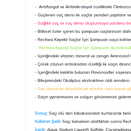
- Antifungal ve Antimikrobiyal özellikteki Climbazo
- Güçlenen saç derisi ile saçlar yeniden yapılanır v
- Sağlıklı saç ve saç derisi oluşturmaya yardımcı b
- Bitkisel özler içeren bu şampuan saçlarınızın dah
- Rectiwa Kepekli Saçlar İçin Şampuan saça kökten 
- Rectiwa Kepekli Saçlar İçin Şampuan düzenli kull
- İçeriğindeki vitamin, mineral ve zengin Aminoasi
- Çörek otunun antioksidan özelliği ile saçın diren
- İçeriğindeki kekikte bulunan Flavonoidler sayes
- Bileşimindeki Okaliptus ekstraktının cildi arındırı
- Saç derisinde oluşabilecek mantar veya kepek gibi
- Saçın yıpranmasını ve solgun görünmesini giderme
Sonuç:
Saçı ölü deri tabakasından kurtararak temiz, 
Kullanım Şekli:
Saçı tamamen ıslattıktan sonra Rect
İçerik:
Aqua, Sodıum Laureth Sulfate, Cocamıdopropyl