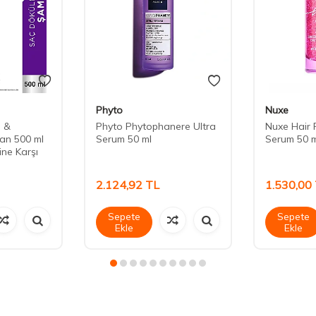
Phyto
Nuxe
e &
Phyto Phytophanere Ultra
Nuxe Hair 
an 500 ml
Serum 50 ml
Serum 50 m
ne Karşı
2.124,92
TL
1.530,00
Sepete
Sepete
Ekle
Ekle