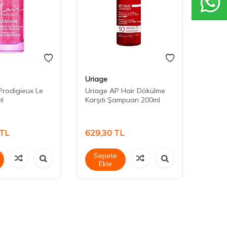
Uriage
Uriag
Prodigieux Le
Uriage AP Hair Dökülme
Uriag
l
Karşıtı Şampuan 200ml
Karşı
TL
629,30
TL
839,
Sepete
Sep
Ekle
Ek