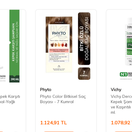
Phyto
Vichy
pek Karşıtı
Phyto Color Bitkisel Saç
Vichy Derco
l-Yağlı
Boyası - 7 Kumral
Kepek Şam
ve Kaşıntıl
ml.
1.124,91
TL
1.078,92