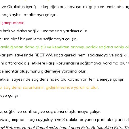
l ve Okaliptus içeriği ile kepeğe karşı savaşarak güçlü ve temiz bir sa
e saç kaybını azaltmaya çalışır.
ir şampuandır.
a hızlı ve daha sağlıklı uzamasına yardımcı olur.
uca aktif bir yenileme sağlamaya çalışır.
anıldığından daha güçlü ve kepekten arınmış, parlak saçlara sahip ol
t karışımı sayesinde RECTIWA saça gerekli nemi sağlamaya ve sağlıklı
cini arttırarak dış etkilere karşı korunmasını sağlamaya yardımcı olur 
inde mantar oluşumunu gidermeye yardımcı olur.
cı etkisi sayesinde saç derisindeki ölü katmanları temizlemeye çalışır.
 saç derisi sorunlarının giderilmesinde yardımcı olur.
ye çalışır.
sağlıklı ve canlı saç ve saç derisi oluşturmaya çalışır.
iwa şampuanı saça uygulayın ve 3 dakika boyunca parmak uçlarınızla 
 Betaıne, Herbal Complex(Arctıum Lappa Extr., Betula Alba Extr., Thymu