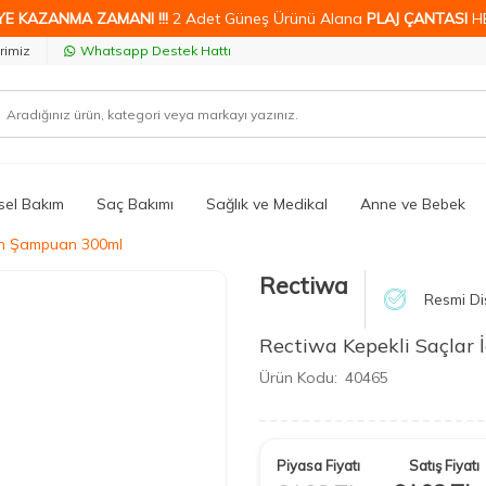
YE KAZANMA ZAMANI !!!
2 Adet Güneş Ürünü Alana
PLAJ ÇANTASI
H
rimiz
Whatsapp Destek Hattı
isel Bakım
Saç Bakımı
Sağlık ve Medikal
Anne ve Bebek
çin Şampuan 300ml
Rectiwa
Resmi Di
Rectiwa Kepekli Saçlar
Ürün Kodu:
40465
Piyasa Fiyatı
Satış Fiyatı