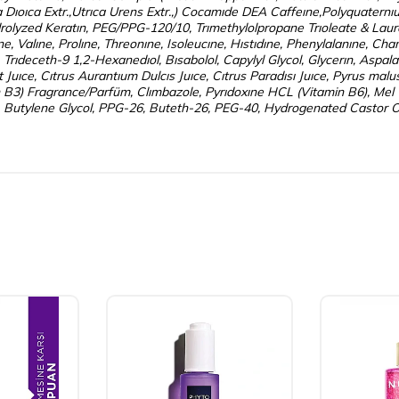
ca Dıoıca Extr.,Utrıca Urens Extr.,) Cocamıde DEA Caffeıne,Polyquaternı
rolyzed Keratın, PEG/PPG-120/10, Trımethylolpropane Trıoleate & Lau
ne, Valıne, Prolıne, Threonıne, Isoleucıne, Hıstıdıne, Phenylalanıne, Ch
rıdeceth-9 1,2-Hexanedıol, Bısabolol, Capylyl Glycol, Glycerın, Aspala
ıt Juıce, Cıtrus Aurantıum Dulcıs Juıce, Cıtrus Paradısı Juıce, Pyrus ma
in B3) Fragrance/Parfüm, Clımbazole, Pyrıdoxıne HCL (Vitamin B6), Mel 
 Butylene Glycol, PPG-26, Buteth-26, PEG-40, Hydrogenated Castor Oil,