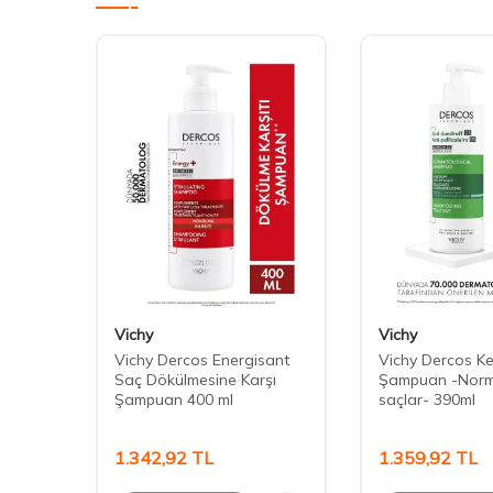
Vichy
Vichy
leyici
Vichy Dercos Energisant
Vichy Dercos Ke
l
Saç Dökülmesine Karşı
Şampuan -Norma
Şampuan 400 ml
saçlar- 390ml
1.342,92
TL
1.359,92
TL