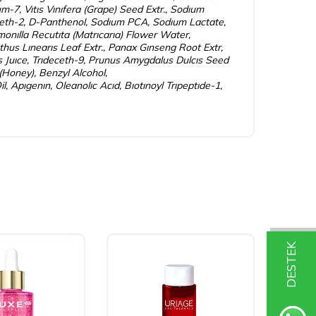
um-7, Vıtıs Vınıfera (Grape) Seed Extr., Sodıum
reth-2, D-Panthenol, Sodıum PCA, Sodıum Lactate,
amonılla Recutıta (Matrıcarıa) Flower Water,
thus Lınearıs Leaf Extr., Panax Gınseng Root Extr,
lus Juıce, Trıdeceth-9, Prunus Amygdalus Dulcıs Seed
(Honey), Benzyl Alcohol,
 Apıgenın, Oleanolıc Acıd, Bıotınoyl Trıpeptıde-1,
DESTEK