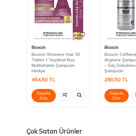
Bioxcin
Bioxcin
e Saç
Bioxcin Womens Hair 30
Bioxcin Caffein
Tablet + Seyahat Boy
Arginine Şampu
Multivitamin Şampuan
– Saç Dökülmesi
Hediye
Şampuan
454,50
TL
280,50
TL
Sepete
Sepete
Ekle
Ekle
Çok Satan Ürünler