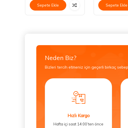
Sepete Ekle
Sepete Ekle
Neden Biz?
Bizleri tercih etmeniz için geçerli birkaç sebep
Hızlı Kargo
Hafta içi saat 14:00’ten önce