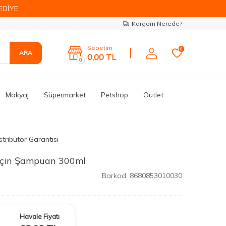
EDİYE
Kargom Nerede?
Sepetim
0
ARA
0,00
TL
0
Makyaj
Süpermarket
Petshop
Outlet
stribütör Garantisi
 İçin Şampuan 300ml
Barkod:
8680853010030
Havale Fiyatı