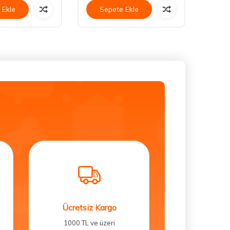
 Ekle
Sepete Ekle
Se
Ücretsiz Kargo
1000 TL ve üzeri