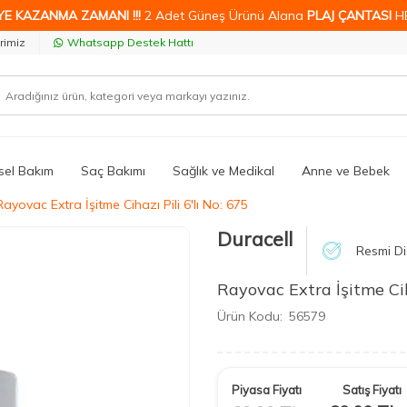
YE KAZANMA ZAMANI !!!
2 Adet Güneş Ürünü Alana
PLAJ ÇANTASI
H
rimiz
Whatsapp Destek Hattı
isel Bakım
Saç Bakımı
Sağlık ve Medikal
Anne ve Bebek
Rayovac Extra İşitme Cihazı Pili 6'lı No: 675
Duracell
Resmi Di
Rayovac Extra İşitme Ciha
Ürün Kodu:
56579
Piyasa Fiyatı
Satış Fiyatı