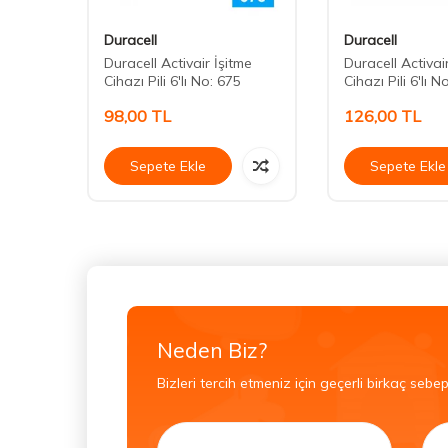
Duracell
Duracell
Duracell Activair İşitme
Duracell Activai
Cihazı Pili 6'lı No: 675
Cihazı Pili 6'lı N
98,00
TL
126,00
TL
Sepete Ekle
Sepete Ekle
Neden Biz?
Bizleri tercih etmeniz için geçerli birkaç sebep