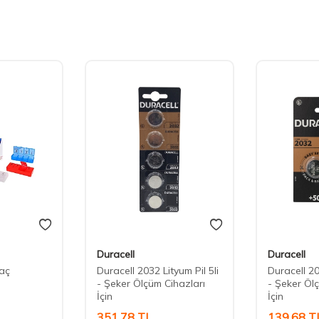
Duracell
Duracell
laç
Duracell 2032 Lityum Pil 5li
Duracell 20
u
- Şeker Ölçüm Cihazları
- Şeker Öl
İçin
İçin
351,78
TL
139,68
T