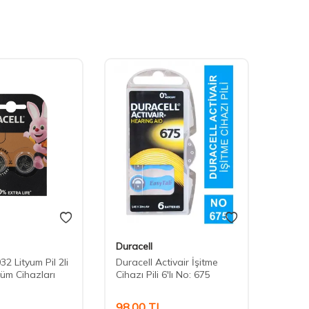
Duracell
Durace
32 Lityum Pil 2li
Duracell Activair İşitme
Durace
çüm Cihazları
Cihazı Pili 6'lı No: 675
Cihazı 
L
98,00
TL
119,