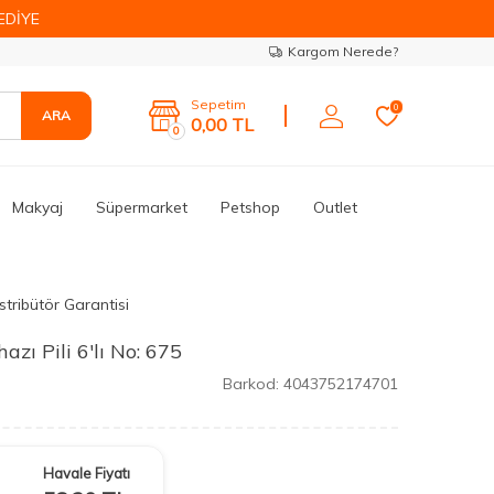
EDİYE
Kargom Nerede?
Sepetim
0
ARA
0,00
TL
0
Makyaj
Süpermarket
Petshop
Outlet
stribütör Garantisi
zı Pili 6'lı No: 675
Barkod:
4043752174701
Havale Fiyatı