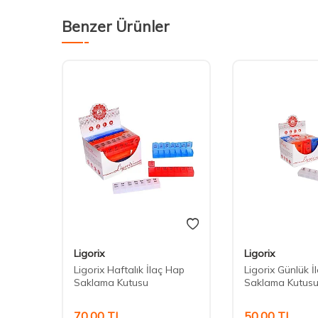
Benzer Ürünler
Ligorix
Ligorix
alin
Ligorix Haftalık İlaç Hap
Ligorix Günlük İ
Paket
Saklama Kutusu
Saklama Kutus
70,00
TL
50,00
TL