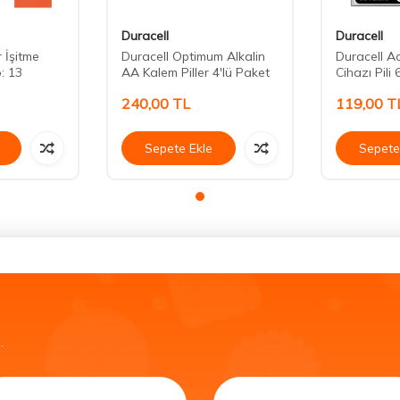
Duracell
Duracell
r İşitme
Duracell Optimum Alkalin
Duracell Ac
o: 13
AA Kalem Piller 4'lü Paket
Cihazı Pili 
240,00
TL
119,00
T
Sepete Ekle
Sepete
.