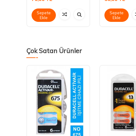
Sepete
Sepete
Ekle
Ekle
Çok Satan Ürünler