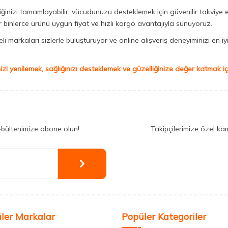
iğinizi tamamlayabilir, vücudunuzu desteklemek için güvenilir takviye e
binlerce ürünü uygun fiyat ve hızlı kargo avantajıyla sunuyoruz.
 markaları sizlerle buluşturuyor ve online alışveriş deneyiminizi en iyi 
izi yenilemek, sağlığınızı desteklemek ve güzelliğinize değer katmak için
-bültenimize abone olun!
Takipçilerimize özel ka
ler Markalar
Popüler Kategoriler