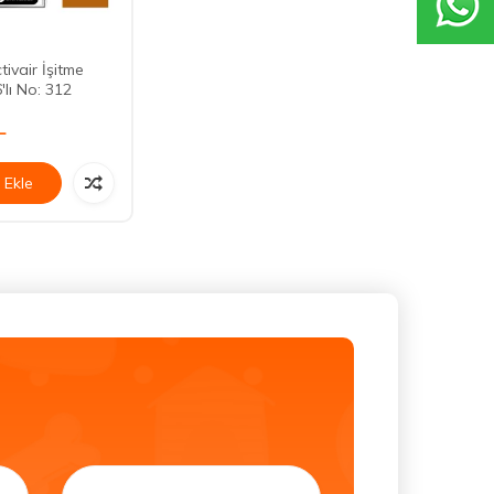
tivair İşitme
6'lı No: 312
L
 Ekle