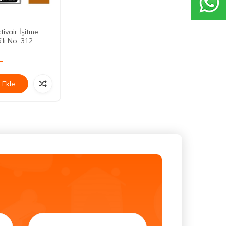
tivair İşitme
6'lı No: 312
L
 Ekle