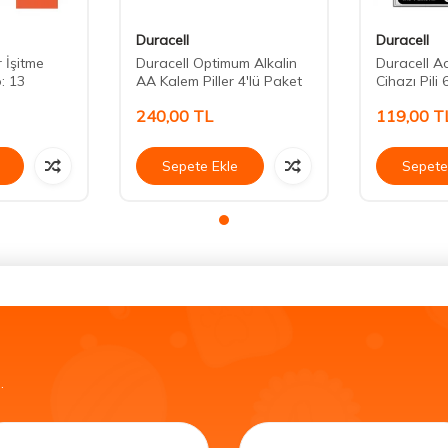
Duracell
Duracell
r İşitme
Duracell Optimum Alkalin
Duracell Ac
o: 13
AA Kalem Piller 4'lü Paket
Cihazı Pili 
240,00
TL
119,00
T
Sepete Ekle
Sepete
.