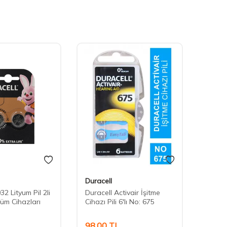
Duracell
Durace
32 Lityum Pil 2li
Duracell Activair İşitme
Durace
çüm Cihazları
Cihazı Pili 6'lı No: 675
Cihazı 
L
98,00
TL
119,