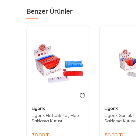
Benzer Ürünler
Ligorix
Ligorix
alin
Ligorix Haftalık İlaç Hap
Ligorix Günlük İ
Paket
Saklama Kutusu
Saklama Kutus
70,00
TL
50,00
TL