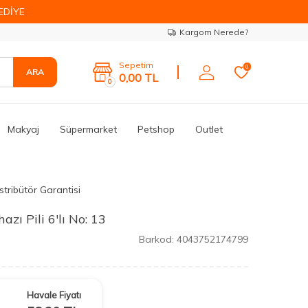
EDİYE
Kargom Nerede?
Sepetim
0
ARA
0,00
TL
0
Makyaj
Süpermarket
Petshop
Outlet
stribütör Garantisi
zı Pili 6'lı No: 13
Barkod:
4043752174799
Havale Fiyatı