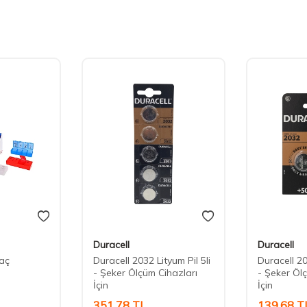
Duracell
Duracell
laç
Duracell 2032 Lityum Pil 5li
Duracell 20
u
- Şeker Ölçüm Cihazları
- Şeker Öl
İçin
İçin
351,78
TL
139,68
T