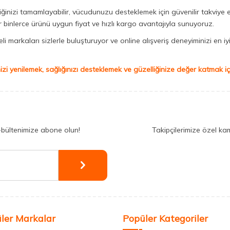
iğinizi tamamlayabilir, vücudunuzu desteklemek için güvenilir takviye e
binlerce ürünü uygun fiyat ve hızlı kargo avantajıyla sunuyoruz.
 markaları sizlerle buluşturuyor ve online alışveriş deneyiminizi en iyi 
izi yenilemek, sağlığınızı desteklemek ve güzelliğinize değer katmak için
-bültenimize abone olun!
Takipçilerimize özel ka
ler Markalar
Popüler Kategoriler