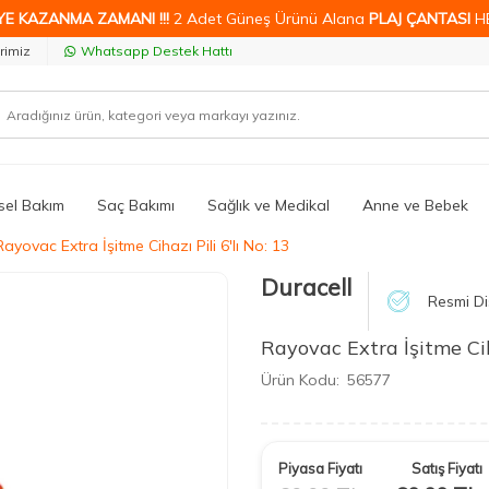
YE KAZANMA ZAMANI !!!
2 Adet Güneş Ürünü Alana
PLAJ ÇANTASI
H
rimiz
Whatsapp Destek Hattı
isel Bakım
Saç Bakımı
Sağlık ve Medikal
Anne ve Bebek
Rayovac Extra İşitme Cihazı Pili 6'lı No: 13
Duracell
Resmi Di
Rayovac Extra İşitme Ciha
Ürün Kodu:
56577
Piyasa Fiyatı
Satış Fiyatı