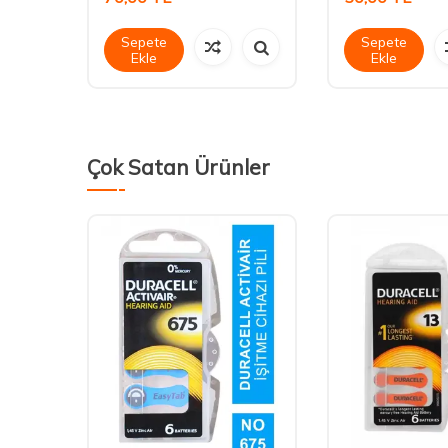
Sepete
Sepete
Ekle
Ekle
Çok Satan Ürünler