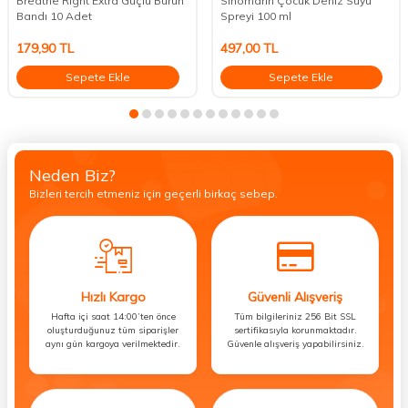
Breathe Right Extra Güçlü Burun
Sinomarin Çocuk Deniz Suyu
Bandı 10 Adet
Spreyi 100 ml
179,90
TL
497,00
TL
Sepete Ekle
Sepete Ekle
Neden Biz?
Bizleri tercih etmeniz için geçerli birkaç sebep.
Hızlı Kargo
Güvenli Alışveriş
Hafta içi saat 14:00’ten önce
Tüm bilgileriniz 256 Bit SSL
oluşturduğunuz tüm siparişler
sertifikasıyla korunmaktadır.
aynı gün kargoya verilmektedir.
Güvenle alışveriş yapabilirsiniz.