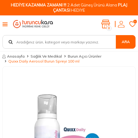
HEDİYE KAZANMA ZAMANI !!!
2 Adet Güneş Ürünü Alana
PLAJ
ÇANTASI
HEDİYE
0
0
ARA
Anasayfa
Sağlık Ve Medikal
Burun Açıcı Ürünler
Quixx Daily Aerosol Burun Spreyi 100 ml