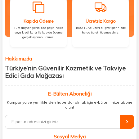
Kapıda Ödeme
Ücretsiz Kargo
Tüm alışverişlerinizde peşin nakit
1000 TL ve üzeri alışverişlerinizde
veya kredi kartı ile kapıda ödeme
kargo ücreti ödemezsiniz.
gerçekleştirebilirsiniz.
Hakkımızda
Türkiye’nin Güvenilir Kozmetik ve Takviye
Edici Gıda Mağazası
Güzellik, sağlık ve iyi hissetmek herkesin hakkı! Biz de bu vizyonla, hem
kişisel bakım hem de takviye edici gıda ürünlerini sizlerle
E-Bülten Aboneliği
buluşturuyoruz. Artık mağaza mağaza dolaşmanıza gerek yok;
Kampanya ve yeniliklerden haberdar olmak için e-bültenimize abone
ihtiyacınız olan her şeyi tek bir çatı altında topluyor ve kapınıza kadar
olun!
güvenle ulaştırıyoruz.
%100 orijinal kozmetik ve sağlık ürünleriyle güzelliğinizi tamamlayabilir,
vücudunuzu desteklemek için güvenilir takviye edici gıdalara
ulaşabilirsiniz. Cilt bakımından saç bakımına, makyajdan vitamin ve
Sosyal Medya
minerallere kadar binlerce ürünü uygun fiyat ve hızlı kargo avantajıyla