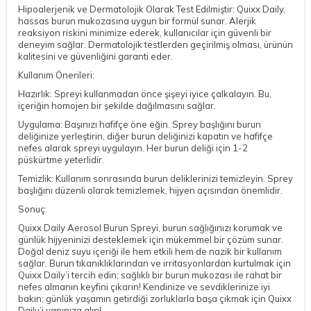
Hipoalerjenik ve Dermatolojik Olarak Test Edilmiştir: Quixx Daily,
hassas burun mukozasına uygun bir formül sunar. Alerjik
reaksiyon riskini minimize ederek, kullanıcılar için güvenli bir
deneyim sağlar. Dermatolojik testlerden geçirilmiş olması, ürünün
kalitesini ve güvenliğini garanti eder.
Kullanım Önerileri:
Hazırlık: Spreyi kullanmadan önce şişeyi iyice çalkalayın. Bu,
içeriğin homojen bir şekilde dağılmasını sağlar.
Uygulama: Başınızı hafifçe öne eğin. Sprey başlığını burun
deliğinize yerleştirin, diğer burun deliğinizi kapatın ve hafifçe
nefes alarak spreyi uygulayın. Her burun deliği için 1-2
püskürtme yeterlidir.
Temizlik: Kullanım sonrasında burun deliklerinizi temizleyin. Sprey
başlığını düzenli olarak temizlemek, hijyen açısından önemlidir.
Sonuç:
Quixx Daily Aerosol Burun Spreyi, burun sağlığınızı korumak ve
günlük hijyeninizi desteklemek için mükemmel bir çözüm sunar.
Doğal deniz suyu içeriği ile hem etkili hem de nazik bir kullanım
sağlar. Burun tıkanıklıklarından ve irritasyonlardan kurtulmak için
Quixx Daily’i tercih edin; sağlıklı bir burun mukozası ile rahat bir
DESTEK
nefes almanın keyfini çıkarın! Kendinize ve sevdiklerinize iyi
bakın; günlük yaşamın getirdiği zorluklarla başa çıkmak için Quixx
Daily’i yanınıza alın!