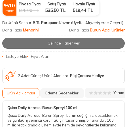
Piyasa Fiyatı
Satış Fiyatı
Havale Fiyatı
%
10
595,00
TL
535,50
TL
519,44
TL
İndirim
Bu Ürünü Satın Al
5 TL Parapuan
Kazan
(Üyelikli Alışverişlerde Geçerli)
Menarini
Burun Açıcı Ürünler
Daha Fazla
Daha Fazla
Gelince Haber Ver
Listeye Ekle
Fiyat Alarmı
2 Adet Güneş Ürünü Alanlara
Plaj Çantası Hediye
Yorum
Ürün Açıklaması
Ödeme Seçenekleri
Quixx Daily Aerosol Burun Spreyi 100 ml
Quixx Daily Aerosol Burun Spreyi, burun sağlığınızı desteklemek
ve günlük hijyeninizi korumak için tasarlanmış bir üründür. 100
ml’lik pratik ambalajı, hem evde hem de seyahatlerde kullanıma