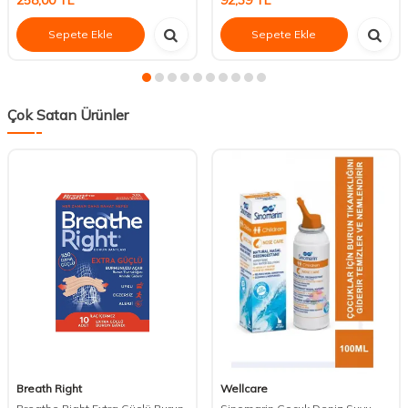
258,00
TL
92,39
TL
Sepete Ekle
Sepete Ekle
Çok Satan Ürünler
Breath Right
Wellcare