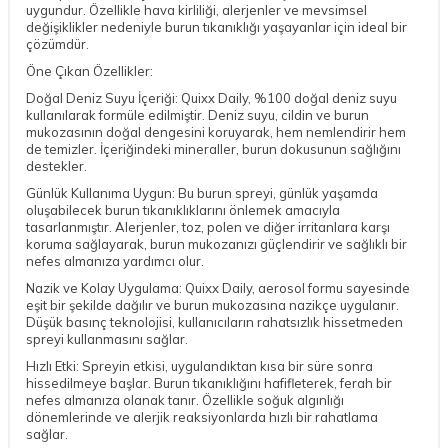
uygundur. Özellikle hava kirliliği, alerjenler ve mevsimsel
değişiklikler nedeniyle burun tıkanıklığı yaşayanlar için ideal bir
çözümdür.
Öne Çıkan Özellikler:
Doğal Deniz Suyu İçeriği: Quixx Daily, %100 doğal deniz suyu
kullanılarak formüle edilmiştir. Deniz suyu, cildin ve burun
mukozasının doğal dengesini koruyarak, hem nemlendirir hem
de temizler. İçeriğindeki mineraller, burun dokusunun sağlığını
destekler.
Günlük Kullanıma Uygun: Bu burun spreyi, günlük yaşamda
oluşabilecek burun tıkanıklıklarını önlemek amacıyla
tasarlanmıştır. Alerjenler, toz, polen ve diğer irritanlara karşı
koruma sağlayarak, burun mukozanızı güçlendirir ve sağlıklı bir
nefes almanıza yardımcı olur.
Nazik ve Kolay Uygulama: Quixx Daily, aerosol formu sayesinde
eşit bir şekilde dağılır ve burun mukozasına nazikçe uygulanır.
Düşük basınç teknolojisi, kullanıcıların rahatsızlık hissetmeden
spreyi kullanmasını sağlar.
Hızlı Etki: Spreyin etkisi, uygulandıktan kısa bir süre sonra
hissedilmeye başlar. Burun tıkanıklığını hafifleterek, ferah bir
nefes almanıza olanak tanır. Özellikle soğuk algınlığı
dönemlerinde ve alerjik reaksiyonlarda hızlı bir rahatlama
sağlar.