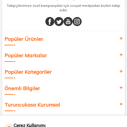
sunuyoruz.
Takipçilerimize özel kampanyalar için sosyal medyadan bizleri takip
edin.
Müşteri memnuniyetini ön planda tutarak, en kaliteli markaları sizlerle
buluşturuyor ve online alışveriş deneyiminizi en iyi hale getiriyoruz.
Sağlık, güzellik ve iyi yaşam için aradığınız her şey burada!
Siz de kendinizi yenilemek, sağlığınızı desteklemek ve güzelliğinize
Popüler Ürünler
değer katmak için bize katılın!
Popüler Markalar
Popüler Kategoriler
Önemli Bilgiler
Turuncukasa Kurumsal
Hızlı Erişim
Çerez Kullanımı