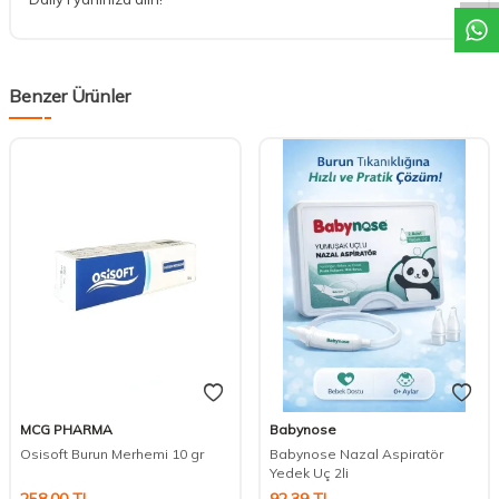
Benzer Ürünler
MCG PHARMA
Babynose
Osisoft Burun Merhemi 10 gr
Babynose Nazal Aspiratör
Yedek Uç 2li