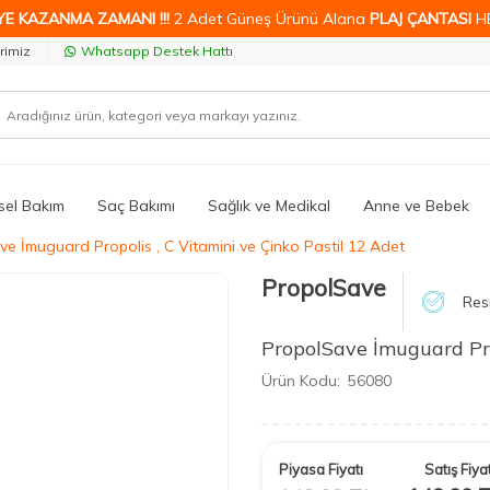
YE KAZANMA ZAMANI !!!
2 Adet Güneş Ürünü Alana
PLAJ ÇANTASI
H
rimiz
Whatsapp Destek Hattı
isel Bakım
Saç Bakımı
Sağlık ve Medikal
Anne ve Bebek
e İmuguard Propolis , C Vitamini ve Çinko Pastil 12 Adet
PropolSave
Res
PropolSave İmuguard Pro
Ürün Kodu:
56080
Piyasa Fiyatı
Satış Fiyat