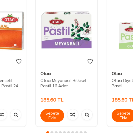
Otacı
Otacı
encefil
Otacı Meyanbalı Bitkisel
Otacı Diye
 Pastil 24
Pastil 16 Adet
Pastil
185,60
TL
185,60
T
Sepete
Sepete
Ekle
Ekle