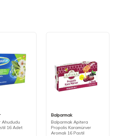
r
Balparmak
Sambu
r Ahududu
Balparmak Apitera
Sambu
stil 16 Adet
Propolis Karamürver
Aromalı 16 Pastil