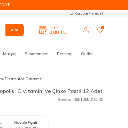
EDİYE
Kargom Nerede?
Sepetim
0
ARA
0,00
TL
0
Makyaj
Süpermarket
Petshop
Outlet
mi Distribütör Garantisi
polis , C Vitamini ve Çinko Pastil 12 Adet
Barkod:
8681085010300
ı
Havale Fiyatı