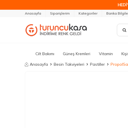
HEDİ
Anasayfa
Siparişlerim
Kategoriler
Banka Bilgile
Cilt Bakımı
Güneş Kremleri
Vitamin
Kiş
Anasayfa
Besin Takviyeleri
Pastiller
PropolSav