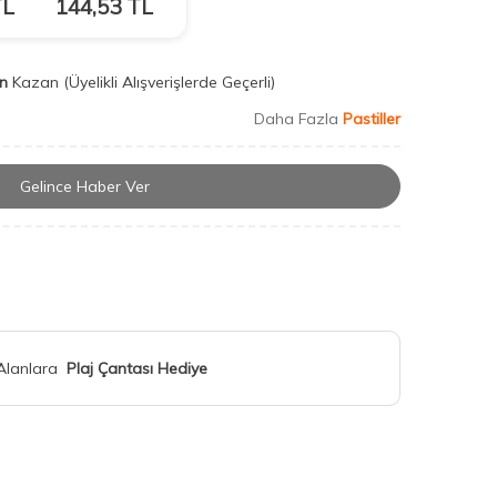
L
144,53
TL
n
Kazan
(Üyelikli Alışverişlerde Geçerli)
Daha Fazla
Pastiller
Gelince Haber Ver
 Alanlara
Plaj Çantası Hediye