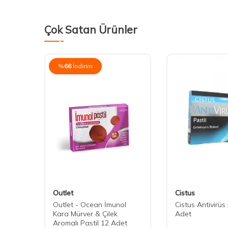
Çok Satan Ürünler
%
66
İndirim
Outlet
Cistus
in C
Outlet - Ocean İmunol
Cistus Antivirüs 
 Gıda
Kara Mürver & Çilek
Adet
Aromalı Pastil 12 Adet