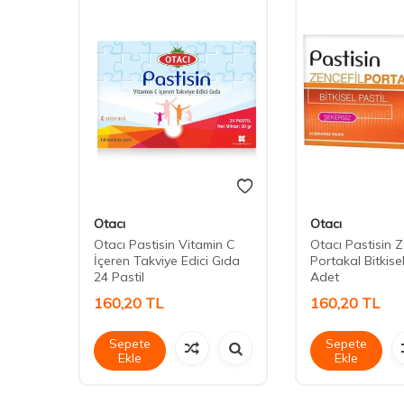
Otacı
Otacı
il 12
Otacı Pastisin Vitamin C
Otacı Pastisin Z
İçeren Takviye Edici Gıda
Portakal Bitkisel
24 Pastil
Adet
160,20
TL
160,20
TL
Sepete
Sepete
Ekle
Ekle