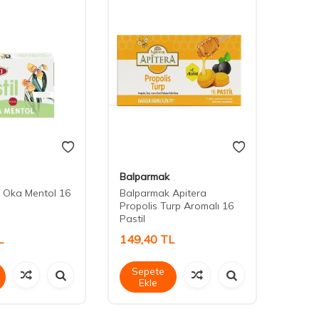
Balparmak
Balpa
t Oka Mentol 16
Balparmak Apitera
Balpa
Propolis Turp Aromalı 16
Propo
Pastil
Aromal
L
149,40
TL
149,
Sepete
Sep
Ekle
Ek