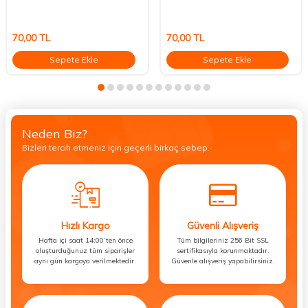
70,00
TL
70,00
TL
Sepete Ekle
Sepete Ekle
Neden Biz?
Bizleri tercih etmeniz için geçerli birkaç sebep.
Hızlı Kargo
Güvenli Alışveriş
Hafta içi saat 14:00’ten önce
Tüm bilgileriniz 256 Bit SSL
oluşturduğunuz tüm siparişler
sertifikasıyla korunmaktadır.
aynı gün kargoya verilmektedir.
Güvenle alışveriş yapabilirsiniz.