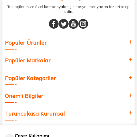
sunuyoruz.
Takipçilerimize özel kampanyalar için sosyal medyadan bizleri takip
edin.
Müşteri memnuniyetini ön planda tutarak, en kaliteli markaları sizlerle
buluşturuyor ve online alışveriş deneyiminizi en iyi hale getiriyoruz.
Sağlık, güzellik ve iyi yaşam için aradığınız her şey burada!
Siz de kendinizi yenilemek, sağlığınızı desteklemek ve güzelliğinize
Popüler Ürünler
değer katmak için bize katılın!
Popüler Markalar
Popüler Kategoriler
Önemli Bilgiler
Turuncukasa Kurumsal
Hızlı Erişim
Çerez Kullanımı