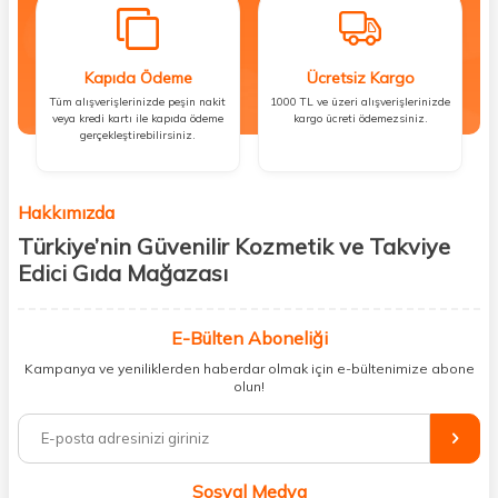
Kapıda Ödeme
Ücretsiz Kargo
Tüm alışverişlerinizde peşin nakit
1000 TL ve üzeri alışverişlerinizde
veya kredi kartı ile kapıda ödeme
kargo ücreti ödemezsiniz.
gerçekleştirebilirsiniz.
Hakkımızda
Türkiye’nin Güvenilir Kozmetik ve Takviye
Edici Gıda Mağazası
Güzellik, sağlık ve iyi hissetmek herkesin hakkı! Biz de bu vizyonla, hem
kişisel bakım hem de takviye edici gıda ürünlerini sizlerle
E-Bülten Aboneliği
buluşturuyoruz. Artık mağaza mağaza dolaşmanıza gerek yok;
Kampanya ve yeniliklerden haberdar olmak için e-bültenimize abone
ihtiyacınız olan her şeyi tek bir çatı altında topluyor ve kapınıza kadar
olun!
güvenle ulaştırıyoruz.
%100 orijinal kozmetik ve sağlık ürünleriyle güzelliğinizi tamamlayabilir,
vücudunuzu desteklemek için güvenilir takviye edici gıdalara
ulaşabilirsiniz. Cilt bakımından saç bakımına, makyajdan vitamin ve
Sosyal Medya
minerallere kadar binlerce ürünü uygun fiyat ve hızlı kargo avantajıyla