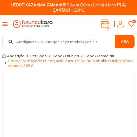
HEDİYE KAZANMA ZAMANI !!!
2 Adet Güneş Ürünü Alana
PLAJ
ÇANTASI
HEDİYE
0
0
ARA
Anasayfa
Pet Shop
Köpek Ürünleri
Köpek Mamaları
Proline Pate İçinde Et Parçacıklı Kuzu Etli ve Bal Kabaklı Yetişkin Köpek
Maması 395 G