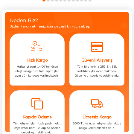
Neden Biz?
Bizleri tercih etmeniz için geçerli birkaç sebep.
Hızlı Kargo
Güvenli Alışveriş
Hafta içi saat 14:00’ten önce
Tüm bilgileriniz 256 Bit SSL
oluşturduğunuz tüm siparişler
sertifikasıyla korunmaktadır.
aynı gün kargoya verilmektedir.
Güvenle alışveriş yapabilirsiniz.
Kapıda Ödeme
Ücretsiz Kargo
Tüm alışverişlerinizde peşin nakit
1000 TL ve üzeri alışverişlerinizde
veya kredi kartı ile kapıda ödeme
kargo ücreti ödemezsiniz.
gerçekleştirebilirsiniz.