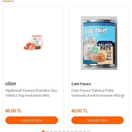
DİĞER
Cute Faces
Optimeal Somon-Karides Sos
Cute Faces Tahılsız Pate
Tahılsz Yaş Ked.Mam.85G
Somonlu Kedi Konserve 400 gr
45,00
TL
40,00
TL
Sepete Ekle
Sepete Ekle