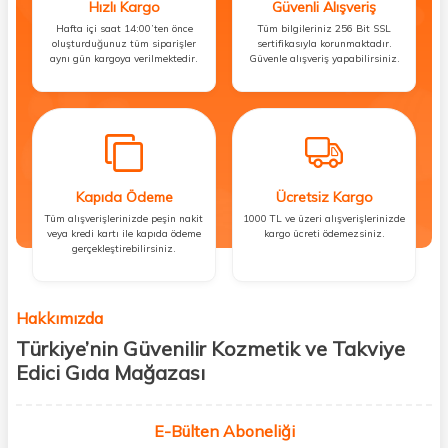
Hızlı Kargo
Güvenli Alışveriş
Hafta içi saat 14:00’ten önce
Tüm bilgileriniz 256 Bit SSL
oluşturduğunuz tüm siparişler
sertifikasıyla korunmaktadır.
aynı gün kargoya verilmektedir.
Güvenle alışveriş yapabilirsiniz.
Kapıda Ödeme
Ücretsiz Kargo
Tüm alışverişlerinizde peşin nakit
1000 TL ve üzeri alışverişlerinizde
veya kredi kartı ile kapıda ödeme
kargo ücreti ödemezsiniz.
gerçekleştirebilirsiniz.
Hakkımızda
Türkiye’nin Güvenilir Kozmetik ve Takviye
Edici Gıda Mağazası
Güzellik, sağlık ve iyi hissetmek herkesin hakkı! Biz de bu vizyonla, hem
kişisel bakım hem de takviye edici gıda ürünlerini sizlerle
E-Bülten Aboneliği
buluşturuyoruz. Artık mağaza mağaza dolaşmanıza gerek yok;