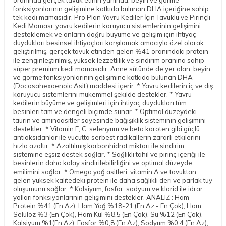
fonksiyonlarının gelişimine katkıda bulunan DHA içeriğine sahip
tek kedi mamasıdır. Pro Plan Yavru Kediler İçin Tavuklu ve Pirinçli
Kedi Maması, yavru kedilerin koruyucu sistemlerinin gelişimini
desteklemek ve onların doğru büyüme ve gelişim için ihtiyaç
duydukları besinsel ihtiyaçları karşılamak amacıyla özel olarak
geliştirilmiş, gerçek tavuk etinden gelen %41 oranındaki protein
ile zenginleştirilmiş, yüksek lezzetlilik ve sindirim oranına sahip
süper premium kedi mamasıdır. Anne sütünde de yer alan, beyin
ve görme fonksiyonlarının gelişimine katkıda bulunan DHA
(Docosahexaenoic Asit) maddesi içerir. * Yavru kedilerin iç ve dış
koruyucu sistemlerini mükemmel şekilde destekler. * Yavru
kedilerin büyüme ve gelişimleri için ihtiyaç duydukları tüm
besinleri tam ve dengeli biçimde sunar. * Optimal düzeydeki
taurin ve aminoasitler sayesinde bağışıklık sisteminin gelişimini
destekler. * Vitamin E, C, selenyum ve beta karoten gibi güçlü
antioksidanlar ile vücutta serbest radikallerin zararlı etkilerini
hızla azaltır. * Azaltılmış karbonhidrat miktarı ile sindirim
sistemine eşsiz destek sağlar. * Sağlıklı tahıl ve pirinç içeriği ile
besinlerin daha kolay sindirilebilirliğini ve optimal düzeyde
emilimini sağlar. * Omega yağ asitleri, vitamin A ve tavuktan
gelen yüksek kalitedeki protein ile daha sağlıklı deri ve parlak tüy
oluşumunu sağlar. * Kalsiyum, fosfor, sodyum ve klorid ile idrar
yolları fonksiyonlarının gelişimini destekler. ANALIZ : Ham
Protein %41 (En Az), Ham Yağ %18-21 (En Az - En Çok), Ham
Selüloz %3 (En Çok), Ham Kül %8,5 (En Çok), Su %12 (En Çok),
Kalsiyum %1(En Az), Fosfor %0,8 (En Az), Sodyum %0,4 (En Az),