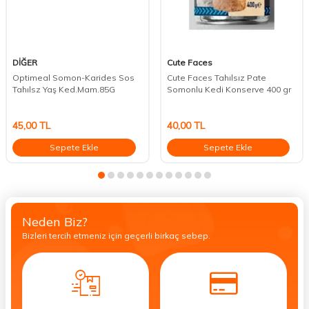
DİĞER
Cute Faces
Optimeal Somon-Karides Sos
Cute Faces Tahılsız Pate
Tahılsz Yaş Ked.Mam.85G
Somonlu Kedi Konserve 400 gr
45,00
TL
40,00
TL
Sepete Ekle
Sepete Ekle
Neden Biz?
Bizleri tercih etmeniz için geçerli birkaç sebep.