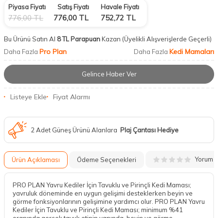
Piyasa Fiyatı
Satış Fiyatı
Havale Fiyatı
776,00
TL
776,00
TL
752,72
TL
Bu Ürünü Satın Al
8 TL Parapuan
Kazan
(Üyelikli Alışverişlerde Geçerli)
Pro Plan
Kedi Mamaları
Daha Fazla
Daha Fazla
Gelince Haber Ver
Listeye Ekle
Fiyat Alarmı
2 Adet Güneş Ürünü Alanlara
Plaj Çantası Hediye
Yorum
Ürün Açıklaması
Ödeme Seçenekleri
PRO PLAN Yavru Kediler İçin Tavuklu ve Pirinçli Kedi Maması;
yavruluk döneminde en uygun gelişimi desteklerken beyin ve
görme fonksiyonlarının gelişimine yardımcı olur. PRO PLAN Yavru
Kediler İçin Tavuklu ve Pirinçli Kedi Maması; minimum %41
oranında gerçek tavuk etinin yanında, beyin ve görme