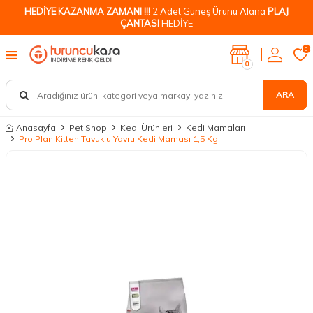
HEDİYE KAZANMA ZAMANI !!!
2 Adet Güneş Ürünü Alana
PLAJ
ÇANTASI
HEDİYE
0
0
ARA
Anasayfa
Pet Shop
Kedi Ürünleri
Kedi Mamaları
Pro Plan Kitten Tavuklu Yavru Kedi Maması 1,5 Kg