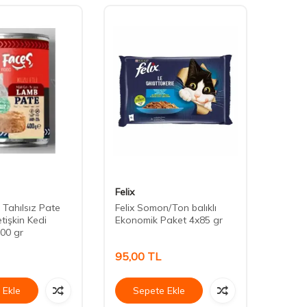
Felix
Cute 
 Tahılsız Pate
Felix Somon/Ton balıklı
Cute F
etişkin Kedi
Ekonomik Paket 4x85 gr
Somonl
00 gr
Konse
95,00
TL
40,0
 Ekle
Sepete Ekle
Se