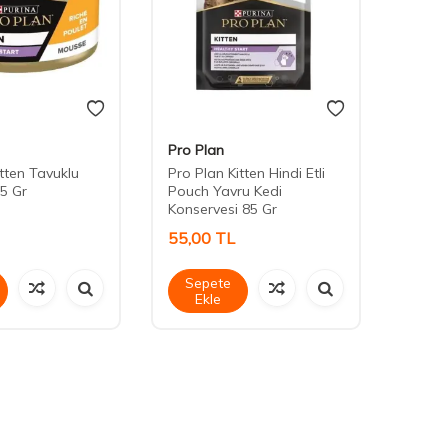
Pro Plan
Cute 
itten Tavuklu
Pro Plan Kitten Hindi Etli
Cute 
5 Gr
Pouch Yavru Kedi
Stick 
Konservesi 85 Gr
55,00
TL
45,0
Sepete
Sep
Ekle
Ek