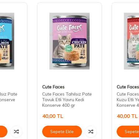
Cute Faces
Cute Faces
lsız Pate
Cute Faces Tahılsız Pate
Cute Faces
onserve
Tavuk Etli Yavru Kedi
Kuzu Etli Y
Konserve 400 gr
Konserve 4
40,00
TL
40,00
TL
Sepete Ekle
Sepete