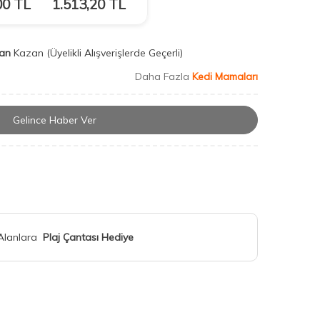
00
TL
1.513,20
TL
an
Kazan
(Üyelikli Alışverişlerde Geçerli)
Daha Fazla
Kedi Mamaları
Gelince Haber Ver
 Alanlara
Plaj Çantası Hediye