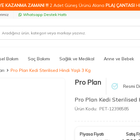
YE KAZANMA ZAMANI !!!
2 Adet Güneş Ürünü Alana
PLAJ ÇANTASI
H
rimiz
Whatsapp Destek Hattı
isel Bakım
Saç Bakımı
Sağlık ve Medikal
Anne ve Bebek
rı
Pro Plan Kedi Sterilised Hindi Yaşlı 3 Kg
Pro Plan
Resmi Di
Pro Plan Kedi Sterilised 
Ürün Kodu:
PET-12398585
Piyasa Fiyatı
Satış Fi