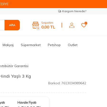
EDİYE
Kargom Nerede?
Sepetim
0
ARA
0,00
TL
0
Makyaj
Süpermarket
Petshop
Outlet
stribütör Garantisi
Hindi Yaşlı 3 Kg
Barkod:
7613034989642
yatı
Havale Fiyatı