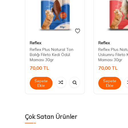
Reflex
Reflex
 Etli-
Reflex Plus Natural Ton
Reflex Plus Nat
Balığı Fileto Kedi Ödül
Uskumru Fileto 
Maması 30gr
Maması 30gr
70,00
TL
70,00
TL
Sepete
Sepete
Ekle
Ekle
Çok Satan Ürünler