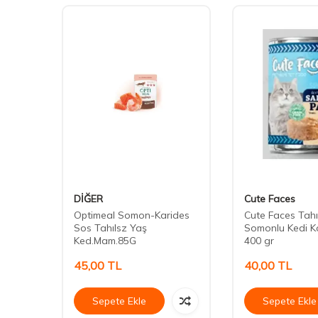
DİĞER
Cute Faces
omonlu
Optimeal Somon-Karides
Cute Faces Tahı
n Kedi
Sos Tahılsz Yaş
Somonlu Kedi K
Ked.Mam.85G
400 gr
45,00
TL
40,00
TL
Sepete Ekle
Sepete Ekle