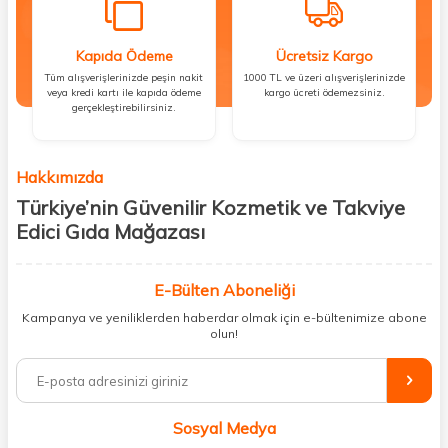
Kapıda Ödeme
Ücretsiz Kargo
Tüm alışverişlerinizde peşin nakit
1000 TL ve üzeri alışverişlerinizde
veya kredi kartı ile kapıda ödeme
kargo ücreti ödemezsiniz.
gerçekleştirebilirsiniz.
Hakkımızda
Türkiye’nin Güvenilir Kozmetik ve Takviye
Edici Gıda Mağazası
Güzellik, sağlık ve iyi hissetmek herkesin hakkı! Biz de bu vizyonla, hem
kişisel bakım hem de takviye edici gıda ürünlerini sizlerle
E-Bülten Aboneliği
buluşturuyoruz. Artık mağaza mağaza dolaşmanıza gerek yok;
Kampanya ve yeniliklerden haberdar olmak için e-bültenimize abone
ihtiyacınız olan her şeyi tek bir çatı altında topluyor ve kapınıza kadar
olun!
güvenle ulaştırıyoruz.
%100 orijinal kozmetik ve sağlık ürünleriyle güzelliğinizi tamamlayabilir,
vücudunuzu desteklemek için güvenilir takviye edici gıdalara
ulaşabilirsiniz. Cilt bakımından saç bakımına, makyajdan vitamin ve
Sosyal Medya
minerallere kadar binlerce ürünü uygun fiyat ve hızlı kargo avantajıyla