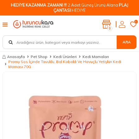
HEDİYE KAZANMA ZAMANI !!!
2 Adet Güneş Ürünü Alana
PLAJ
ÇANTASI
HEDİYE
0
0
ARA
Anasayfa
Pet Shop
Kedi Ürünleri
Kedi Mamaları
Pramy Sos İçinde Tavuklu, Bal Kabaklı Ve Havuçlu Yetişkin Kedi
Maması 70G