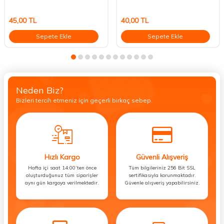
45,00
TL
40,00
TL
Sepete Ekle
Sepete Ekle
Neden Biz?
Bizleri tercih etmeniz için geçerli birkaç sebep.
Hızlı Kargo
Güvenli Alışveriş
Hafta içi saat 14:00’ten önce
Tüm bilgileriniz 256 Bit SSL
oluşturduğunuz tüm siparişler
sertifikasıyla korunmaktadır.
aynı gün kargoya verilmektedir.
Güvenle alışveriş yapabilirsiniz.