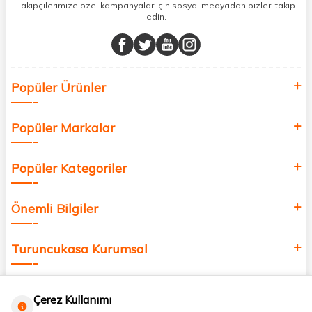
sunuyoruz.
Takipçilerimize özel kampanyalar için sosyal medyadan bizleri takip
edin.
Müşteri memnuniyetini ön planda tutarak, en kaliteli markaları sizlerle
buluşturuyor ve online alışveriş deneyiminizi en iyi hale getiriyoruz.
Sağlık, güzellik ve iyi yaşam için aradığınız her şey burada!
Siz de kendinizi yenilemek, sağlığınızı desteklemek ve güzelliğinize
Popüler Ürünler
değer katmak için bize katılın!
Popüler Markalar
Popüler Kategoriler
Önemli Bilgiler
Turuncukasa Kurumsal
Hızlı Erişim
Çerez Kullanımı