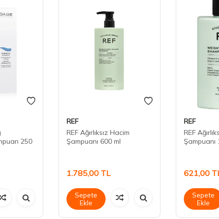
REF
REF
g
REF Ağırlıksız Hacim
REF Ağırlık
ampuan 250
Şampuanı 600 ml
Şampuanı 
1.785,00
TL
621,00
T
Sepete
Sepete
Ekle
Ekle