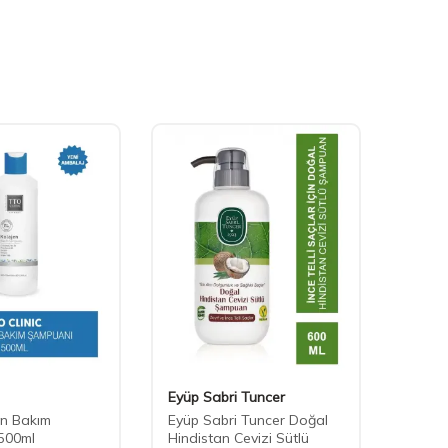
Eyüp Sabri Tuncer
BIOCL
en Bakım
Eyüp Sabri Tuncer Doğal
Biocli
500ml
Hindistan Cevizi Sütlü
Sham