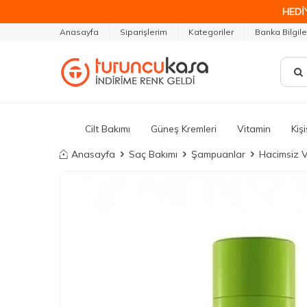
HEDİ
Anasayfa
Siparişlerim
Kategoriler
Banka Bilgile
Cilt Bakımı
Güneş Kremleri
Vitamin
Kiş
Anasayfa
Saç Bakımı
Şampuanlar
Hacimsiz V