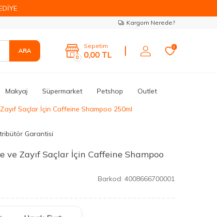
EDİYE
Kargom Nerede?
Sepetim
0
ARA
0,00
TL
0
Makyaj
Süpermarket
Petshop
Outlet
Zayıf Saçlar İçin Caffeine Shampoo 250ml
tribütör Garantisi
 ve Zayıf Saçlar İçin Caffeine Shampoo
Barkod:
4008666700001