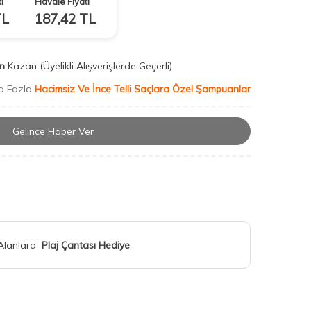
ı
Havale Fiyatı
L
187,42
TL
n
Kazan
(Üyelikli Alışverişlerde Geçerli)
a Fazla
Hacimsiz Ve İnce Telli Saçlara Özel Şampuanlar
Gelince Haber Ver
 Alanlara
Plaj Çantası Hediye