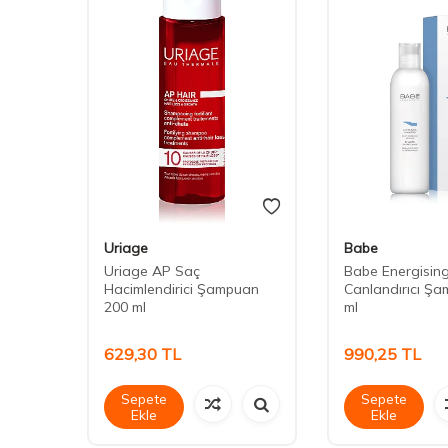
Uriage
Babe
Uriage AP Saç
Babe Energisin
f
Hacimlendirici Şampuan
Canlandırıcı Ş
 400
200 ml
ml
629,30
TL
990,25
TL
Sepete
Sepete
Ekle
Ekle