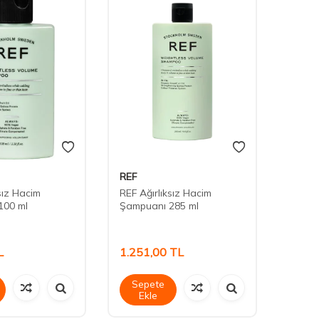
REF
Jeom
sız Hacim
REF Ağırlıksız Hacim
TTO X
100 ml
Şampuanı 285 ml
Prebiy
Şampu
L
1.251,00
TL
228,
Sepete
Sep
Ekle
Ek