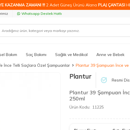
YE KAZANMA ZAMANI !!!
2 Adet Güneş Ürünü Alana
PLAJ ÇANTASI
H
rimiz
Whatsapp Destek Hattı
isel Bakım
Saç Bakımı
Sağlık ve Medikal
Anne ve Bebek
e İnce Telli Saçlara Özel Şampuanlar
Plantur 39 Şampuan İnce ve 
Plantur
Resmi Dis
Plantur 39 Şampuan İnce
250ml
Ürün Kodu:
11225