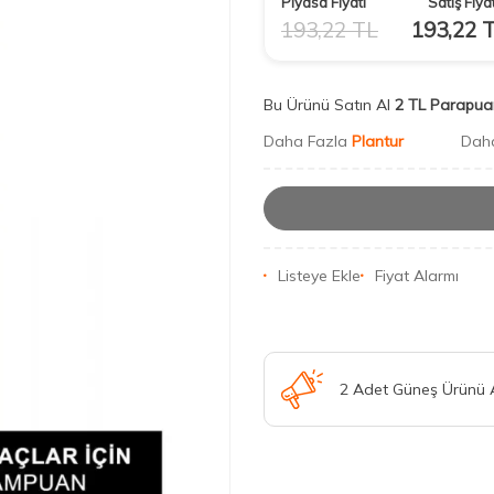
Piyasa Fiyatı
Satış Fiyat
193,22
TL
193,22
T
Bu Ürünü Satın Al
2 TL Parapua
Daha Fazla
Plantur
Dah
Listeye Ekle
Fiyat Alarmı
2 Adet Güneş Ürünü