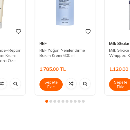
REF
Milk Shake
onde+Repair
REF Yoğun Nemlendirme
Milk Shake 
ım Kremi
Bakım Kremi 600 ml
Whipped K
lara Özel
1.785,00
TL
1.120,00
Sepete
Sepete
Ekle
Ekle