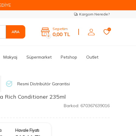
EDİYE
Kargom Nerede?
Sepetim
0
ARA
0,00
TL
0
Makyaj
Süpermarket
Petshop
Outlet
Resmi Distribütör Garantisi
 Rich Conditioner 235ml
Barkod:
670367639016
ı
Havale Fiyatı