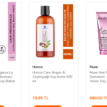
Hunca
Nuxe
gieux La
Hunca Care Argan &
Nuxe Hair 
esleyici
Zeytinyağlı Saç Kremi 400
Demelant -
Saç Bakım
ml
Veren Saç 
79,95
TL
880,00
T