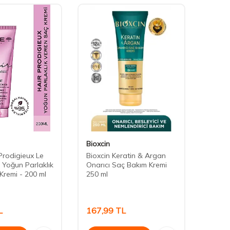
Bioxcin
Vichy
Prodigieux Le
Bioxcin Keratin & Argan
Vichy
 Yoğun Parlaklık
Onarıcı Saç Bakım Kremi
Solut
Kremi - 200 ml
250 ml
ml
L
167,99
TL
1.16