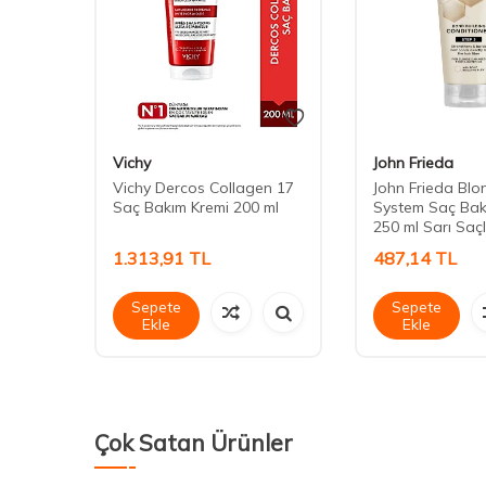
Vichy
John Frieda
r Eko
Vichy Dercos Collagen 17
John Frieda Bl
Saç Bakım Kremi 200 ml
System Saç Bak
ÜZ)
250 ml Sarı Saç
1.313,91
TL
487,14
TL
Sepete
Sepete
Ekle
Ekle
Çok Satan Ürünler