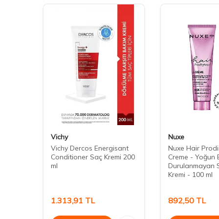
Vichy
Nuxe
iotin
Vichy Dercos Energisant
Nuxe Hair Prodi
 Kremi
Conditioner Saç Kremi 200
Creme - Yoğun B
ml
Durulanmayan 
Kremi - 100 ml
1.313,91
TL
892,50
TL