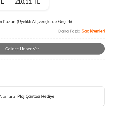
L
210,11
TL
n
Kazan
(Üyelikli Alışverişlerde Geçerli)
Daha Fazla
Saç Kremleri
Gelince Haber Ver
 Alanlara
Plaj Çantası Hediye