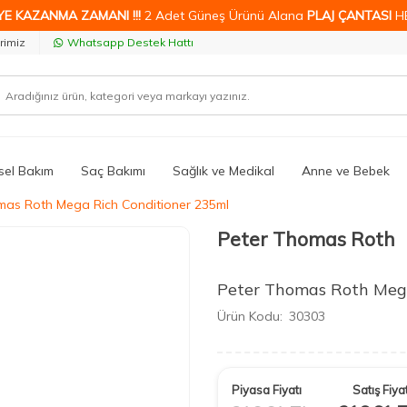
YE KAZANMA ZAMANI !!!
2 Adet Güneş Ürünü Alana
PLAJ ÇANTASI
H
rimiz
Whatsapp Destek Hattı
isel Bakım
Saç Bakımı
Sağlık ve Medikal
Anne ve Bebek
mas Roth Mega Rich Conditioner 235ml
Peter Thomas Roth
Peter Thomas Roth Mega
Ürün Kodu:
30303
Piyasa Fiyatı
Satış Fiyat