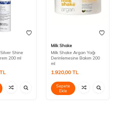
Milk Shake
Milk 
Silver Shine
Milk Shake Argan Yağı
Milk 
rem 200 ml
Derinlemesine Bakım 200
Gliste
ml
Ve Par
TL
1.920,00
TL
1.48
Sepete
Sep
Ekle
Ek