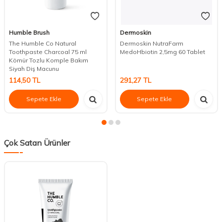
Humble Brush
Dermoskin
The Humble Co Natural
Dermoskin NutraFarm
Toothpaste Charcoal 75 ml
MedoHbiotin 2,5mg 60 Tablet
Kömür Tozlu Komple Bakım
Siyah Diş Macunu
114,50
TL
291,27
TL
Sepete Ekle
Sepete Ekle
Çok Satan Ürünler