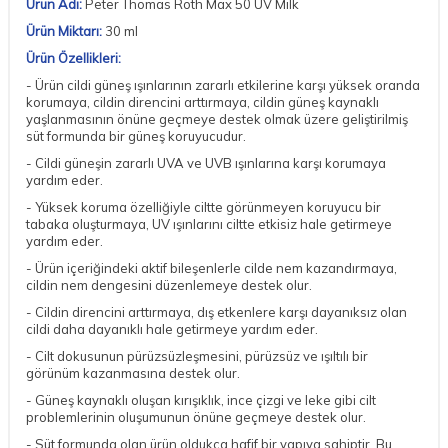
Ürün Adı:
Peter Thomas Roth Max 50 UV Milk
Ürün Miktarı:
30 ml
Ürün Özellikleri:
- Ürün cildi güneş ışınlarının zararlı etkilerine karşı yüksek oranda
korumaya, cildin direncini arttırmaya, cildin güneş kaynaklı
yaşlanmasının önüne geçmeye destek olmak üzere geliştirilmiş
süt formunda bir güneş koruyucudur.
- Cildi güneşin zararlı UVA ve UVB ışınlarına karşı korumaya
yardım eder.
- Yüksek koruma özelliğiyle ciltte görünmeyen koruyucu bir
tabaka oluşturmaya, UV ışınlarını ciltte etkisiz hale getirmeye
yardım eder.
- Ürün içeriğindeki aktif bileşenlerle cilde nem kazandırmaya,
cildin nem dengesini düzenlemeye destek olur.
- Cildin direncini arttırmaya, dış etkenlere karşı dayanıksız olan
cildi daha dayanıklı hale getirmeye yardım eder.
- Cilt dokusunun pürüzsüzleşmesini, pürüzsüz ve ışıltılı bir
görünüm kazanmasına destek olur.
- Güneş kaynaklı oluşan kırışıklık, ince çizgi ve leke gibi cilt
problemlerinin oluşumunun önüne geçmeye destek olur.
- Süt formunda olan ürün oldukça hafif bir yapıya sahiptir. Bu