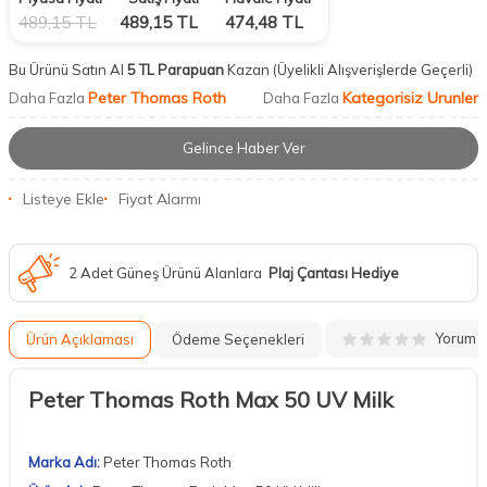
489,15
TL
489,15
TL
474,48
TL
Bu Ürünü Satın Al
5 TL Parapuan
Kazan
(Üyelikli Alışverişlerde Geçerli)
Peter Thomas Roth
Kategorisiz Urunler
Daha Fazla
Daha Fazla
Gelince Haber Ver
Listeye Ekle
Fiyat Alarmı
2 Adet Güneş Ürünü Alanlara
Plaj Çantası Hediye
Yorum
Ürün Açıklaması
Ödeme Seçenekleri
Peter Thomas Roth Max 50 UV Milk
Marka Adı:
Peter Thomas Roth