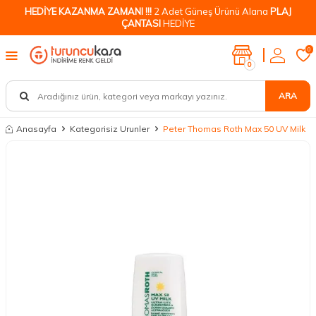
HEDİYE KAZANMA ZAMANI !!!
2 Adet Güneş Ürünü Alana
PLAJ
ÇANTASI
HEDİYE
0
0
ARA
Anasayfa
Kategorisiz Urunler
Peter Thomas Roth Max 50 UV Milk