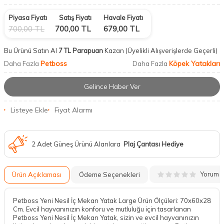
Piyasa Fiyatı
Satış Fiyatı
Havale Fiyatı
700,00
TL
700,00
TL
679,00
TL
Bu Ürünü Satın Al
7 TL Parapuan
Kazan
(Üyelikli Alışverişlerde Geçerli)
Petboss
Köpek Yatakları
Daha Fazla
Daha Fazla
Gelince Haber Ver
Listeye Ekle
Fiyat Alarmı
2 Adet Güneş Ürünü Alanlara
Plaj Çantası Hediye
Yorum
Ürün Açıklaması
Ödeme Seçenekleri
Petboss Yeni Nesil İç Mekan Yatak Large Ürün Ölçüleri: 70x60x28
Cm. Evcil hayvanınızın konforu ve mutluluğu için tasarlanan
Petboss Yeni Nesil İç Mekan Yatak, sizin ve evcil hayvanınızın