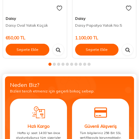
Daisy
Daisy
Daisy Oval Yatak Küçük
Daisy Papatya Yatak No:5
650,00
TL
1.100,00
TL
Sepete Ekle
Sepete Ekle
Neden Biz?
Bizleri tercih etmeniz için geçerli birkaç sebep.
Hızlı Kargo
Güvenli Alışveriş
Hafta içi saat 14:00’ten önce
Tüm bilgileriniz 256 Bit SSL
oluşturduğunuz tüm siparişler
sertifikasıyla korunmaktadır.