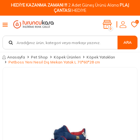
HEDİYE KAZANMA ZAMANI !!!
2 Adet Güneş Ürünü Alana
PLAJ
ÇANTASI
HEDİYE
0
0
ARA
Anasayfa
Pet Shop
Köpek Ürünleri
Köpek Yatakları
Petboss Yeni Nesil Dış Mekan Yatak L 70*60*28 cm