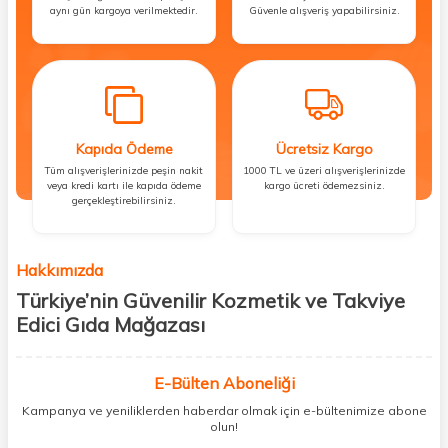
aynı gün kargoya verilmektedir.
Güvenle alışveriş yapabilirsiniz.
Kapıda Ödeme
Ücretsiz Kargo
Tüm alışverişlerinizde peşin nakit
1000 TL ve üzeri alışverişlerinizde
veya kredi kartı ile kapıda ödeme
kargo ücreti ödemezsiniz.
gerçekleştirebilirsiniz.
Hakkımızda
Türkiye’nin Güvenilir Kozmetik ve Takviye
Edici Gıda Mağazası
Güzellik, sağlık ve iyi hissetmek herkesin hakkı! Biz de bu vizyonla, hem
kişisel bakım hem de takviye edici gıda ürünlerini sizlerle
E-Bülten Aboneliği
buluşturuyoruz. Artık mağaza mağaza dolaşmanıza gerek yok;
Kampanya ve yeniliklerden haberdar olmak için e-bültenimize abone
ihtiyacınız olan her şeyi tek bir çatı altında topluyor ve kapınıza kadar
olun!
güvenle ulaştırıyoruz.