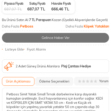
Piyasa Fiyatı
Satış Fiyatı
Havale Fiyatı
687,07
TL
687,07
TL
666,46
TL
Bu Ürünü Satın Al
7 TL Parapuan
Kazan
(Üyelikli Alışverişlerde Geçerli)
Petboss
Köpek Yatakları
Daha Fazla
Daha Fazla
Gelince Haber Ver
Listeye Ekle
Fiyat Alarmı
2 Adet Güneş Ürünü Alanlara
Plaj Çantası Hediye
Yorum
Ürün Açıklaması
Ödeme Seçenekleri
Petboss Simit Yatak Small Tırnak darbelerine karşı dayanıklı
kumaştan üretilmiştir. Evcil hayvanlarıınız için konfor sağlar. KEDİ
ve KÖPEKLER İÇİN SİMİT YATAK 50 cm - Kedi ve Küçük ırk
köpekler için yapılmış yuvarlak yataktır 50 cm çapında olup 30
derecede yıkanabilir. İki parçadan oluşan yuvarlak yataklar