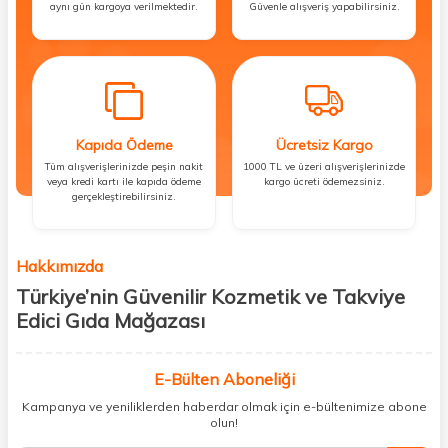
aynı gün kargoya verilmektedir.
Güvenle alışveriş yapabilirsiniz.
Kapıda Ödeme
Ücretsiz Kargo
Tüm alışverişlerinizde peşin nakit
1000 TL ve üzeri alışverişlerinizde
veya kredi kartı ile kapıda ödeme
kargo ücreti ödemezsiniz.
gerçekleştirebilirsiniz.
Hakkımızda
Türkiye’nin Güvenilir Kozmetik ve Takviye
Edici Gıda Mağazası
Güzellik, sağlık ve iyi hissetmek herkesin hakkı! Biz de bu vizyonla, hem
kişisel bakım hem de takviye edici gıda ürünlerini sizlerle
E-Bülten Aboneliği
buluşturuyoruz. Artık mağaza mağaza dolaşmanıza gerek yok;
Kampanya ve yeniliklerden haberdar olmak için e-bültenimize abone
ihtiyacınız olan her şeyi tek bir çatı altında topluyor ve kapınıza kadar
olun!
güvenle ulaştırıyoruz.