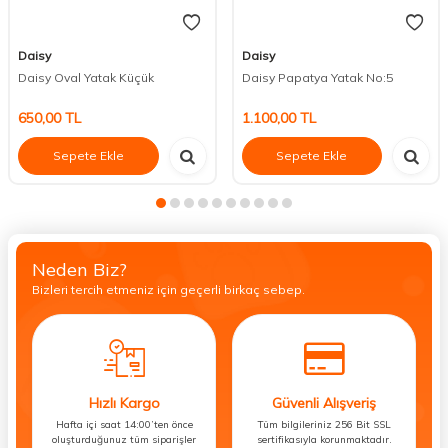
Daisy
Daisy
Daisy Oval Yatak Küçük
Daisy Papatya Yatak No:5
650,00
TL
1.100,00
TL
Sepete Ekle
Sepete Ekle
Neden Biz?
Bizleri tercih etmeniz için geçerli birkaç sebep.
Hızlı Kargo
Güvenli Alışveriş
Hafta içi saat 14:00’ten önce
Tüm bilgileriniz 256 Bit SSL
oluşturduğunuz tüm siparişler
sertifikasıyla korunmaktadır.