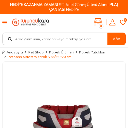
HEDİYE KAZANMA ZAMANI !!!
2 Adet Güneş Ürünü Alana
PLAJ
ÇANTASI
HEDİYE
0
0
ARA
Anasayfa
Pet Shop
Köpek Ürünleri
Köpek Yatakları
Petboss Maestro Yatak S 55*50*20 cm