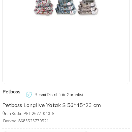
Petboss
Resmi Distribütör Garantisi
Petboss Longlive Yatak S 56*45*23 cm
Ürün Kodu:
PET-2677-040-S
Barkod:
8683526770521