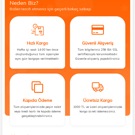
Neden Biz?
Bizleri tercih etmeniz için geçerli birkaç sebep.
Hızlı Kargo
Güvenli Alışveriş
Hafta içi saat 14:00’ten önce
Tüm bilgileriniz 256 Bit SSL
oluşturduğunuz tüm siparişler
sertifikasıyla korunmaktadır.
aynı gün kargoya verilmektedir.
Güvenle alışveriş yapabilirsiniz.
Kapıda Ödeme
Ücretsiz Kargo
Tüm alışverişlerinizde peşin nakit
1000 TL ve üzeri alışverişlerinizde
veya kredi kartı ile kapıda ödeme
kargo ücreti ödemezsiniz.
gerçekleştirebilirsiniz.