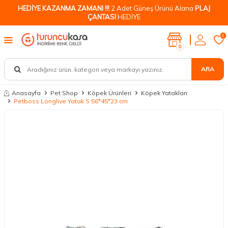
HEDİYE KAZANMA ZAMANI !!!
2 Adet Güneş Ürünü Alana
PLAJ
ÇANTASI
HEDİYE
0
0
ARA
Anasayfa
Pet Shop
Köpek Ürünleri
Köpek Yatakları
Petboss Longlive Yatak S 56*45*23 cm