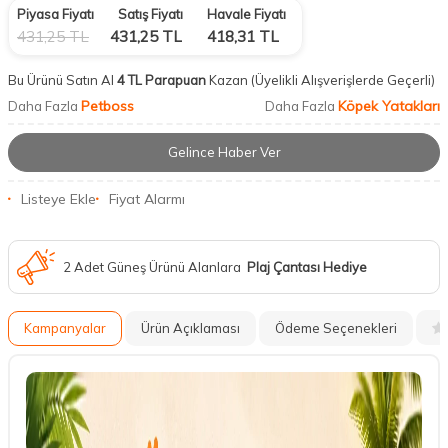
Piyasa Fiyatı
Satış Fiyatı
Havale Fiyatı
431,25
TL
431,25
TL
418,31
TL
Bu Ürünü Satın Al
4 TL Parapuan
Kazan
(Üyelikli Alışverişlerde Geçerli)
Petboss
Köpek Yatakları
Daha Fazla
Daha Fazla
Gelince Haber Ver
Listeye Ekle
Fiyat Alarmı
2 Adet Güneş Ürünü Alanlara
Plaj Çantası Hediye
Kampanyalar
Ürün Açıklaması
Ödeme Seçenekleri