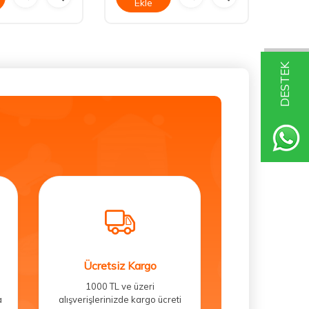
Ekle
Ek
DESTEK
Ücretsiz Kargo
1000 TL ve üzeri
a
alışverişlerinizde kargo ücreti