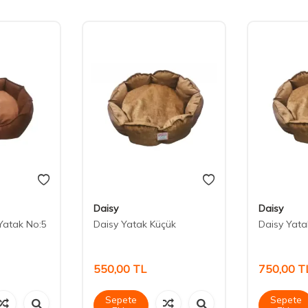
Daisy
Daisy
Yatak No:5
Daisy Yatak Küçük
Daisy Yata
550,00
TL
750,00
T
Sepete
Sepete