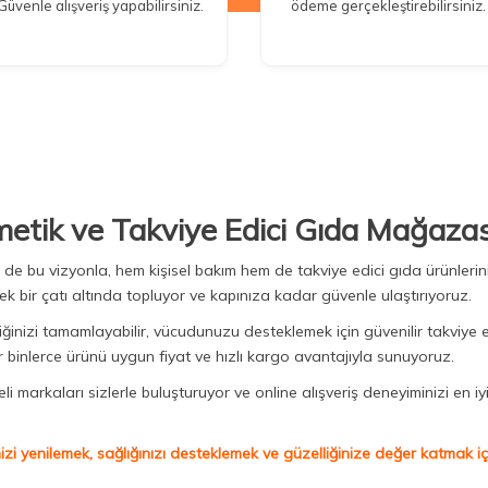
Güvenle alışveriş yapabilirsiniz.
ödeme gerçekleştirebilirsiniz.
metik ve Takviye Edici Gıda Mağazas
Biz de bu vizyonla, hem kişisel bakım hem de takviye edici gıda ürünler
ek bir çatı altında topluyor ve kapınıza kadar güvenle ulaştırıyoruz.
iğinizi tamamlayabilir, vücudunuzu desteklemek için güvenilir takviye e
binlerce ürünü uygun fiyat ve hızlı kargo avantajıyla sunuyoruz.
 markaları sizlerle buluşturuyor ve online alışveriş deneyiminizi en iyi 
izi yenilemek, sağlığınızı desteklemek ve güzelliğinize değer katmak için