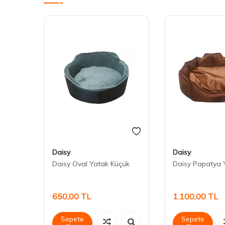
Daisy
Daisy
i
Daisy Oval Yatak Küçük
Daisy Papatya 
650,00
TL
1.100,00
TL
Sepete
Sepete