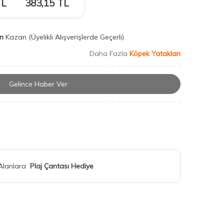
L
383,15
TL
n
Kazan
(Üyelikli Alışverişlerde Geçerli)
Daha Fazla
Köpek Yatakları
Gelince Haber Ver
 Alanlara
Plaj Çantası Hediye