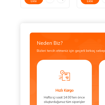
Ekle
Ekle
Neden Biz?
Bizleri tercih etmeniz için geçerli birkaç sebep
Hızlı Kargo
Hafta içi saat 14:00’ten önce
oluşturduğunuz tüm siparişler