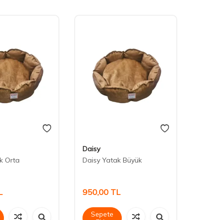
Daisy
Petbo
k Orta
Daisy Yatak Büyük
Petbos
İç Me
60*54
L
950,00
TL
1.20
Sepete
Sep