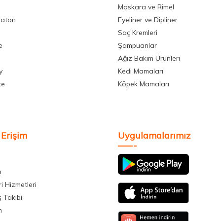
Maskara ve Rimel
aton
Eyeliner ve Dipliner
Saç Kremleri
e
Şampuanlar
Ağız Bakım Ürünleri
y
Kedi Mamaları
te
Köpek Mamaları
 Erişim
Uygulamalarımız
m
i Hizmetleri
ş Takibi
m