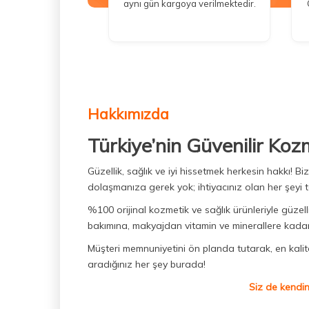
aynı gün kargoya verilmektedir.
Hakkımızda
Türkiye’nin Güvenilir Koz
Güzellik, sağlık ve iyi hissetmek herkesin hakkı! 
dolaşmanıza gerek yok; ihtiyacınız olan her şeyi t
%100 orijinal kozmetik ve sağlık ürünleriyle güzell
bakımına, makyajdan vitamin ve minerallere kadar 
Müşteri memnuniyetini ön planda tutarak, en kaliteli
aradığınız her şey burada!
Siz de kendin