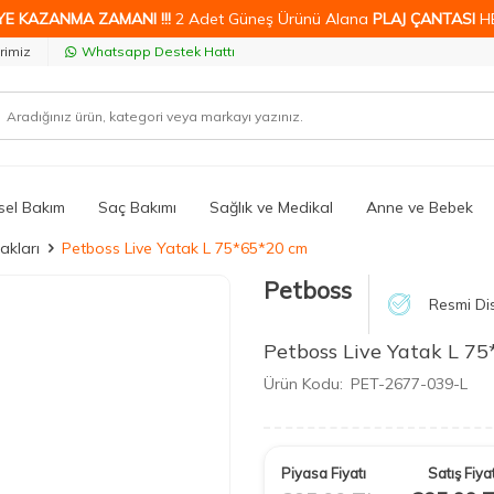
YE KAZANMA ZAMANI !!!
2 Adet Güneş Ürünü Alana
PLAJ ÇANTASI
H
rimiz
Whatsapp Destek Hattı
isel Bakım
Saç Bakımı
Sağlık ve Medikal
Anne ve Bebek
akları
Petboss Live Yatak L 75*65*20 cm
Petboss
Resmi Dis
Petboss Live Yatak L 7
Ürün Kodu:
PET-2677-039-L
Piyasa Fiyatı
Satış Fiyat