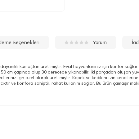
deme Seçenekleri
İad
Yorum
dayanıklı kumaştan üretilmiştir. Evcil hayvanlarıınız için konfor sağ
tır 50 cm çapında olup 30 derecede yıkanabilir. İki parçadan oluşan y
ileriniz için özel olarak üretilmiştir. Köpek ve kedilerinizin kendileri
ır ve konfora sahiptir, rahat kullanım sağlar. Bu ürün çamaşır mak