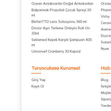
Ocean Astaksantin Doğal Antioksidan
Orzax
Balparmak Propolisli Çocuk Spreyi 20
Pharm
ml
Vichy
BlefariTTO Lens Solüsyonu 360 ml
Cerav
Driclor Aşırı Terleme Önleyici Roll-On
Avene
20ml
Ducra
Sebamed Kepek Karşıtı Şampuan 400
Solan
ml
Nuxe
Urinonvef Cranberry 30 Kapsül
Turuncukasa Kurumsal
Hızlı
Giriş Yap
Blog
Kayıt Ol
İletişi
Müşter
Sipari
Yardı