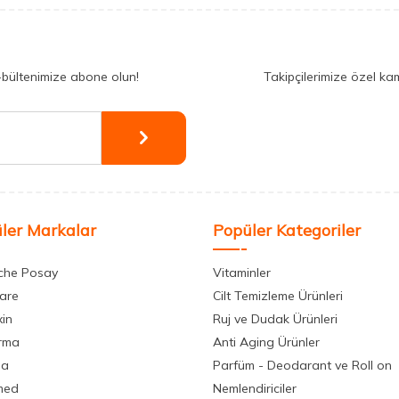
-bültenimize abone olun!
Takipçilerimize özel ka
ler Markalar
Popüler Kategoriler
che Posay
Vitaminler
care
Cilt Temizleme Ürünleri
xin
Ruj ve Dudak Ürünleri
rma
Anti Aging Ürünler
la
Parfüm - Deodarant ve Roll on
med
Nemlendiriciler