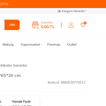
EDİYE
Kargom Nerede?
Sepetim
0
ARA
0,00
TL
0
Makyaj
Süpermarket
Petshop
Outlet
tribütör Garantisi
5*65*20 cm
Barkod:
8683526770512
ı
Havale Fiyatı