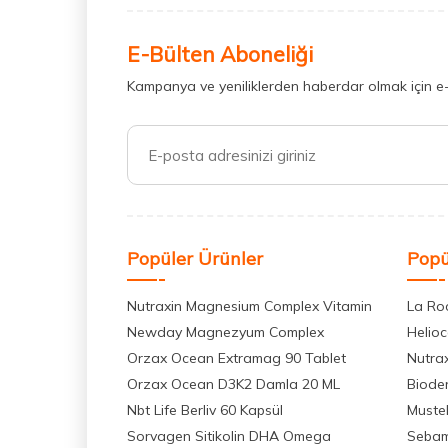
E-Bülten Aboneliği
Kampanya ve yeniliklerden haberdar olmak için e
Popüler Ürünler
Popü
Nutraxin Magnesium Complex Vitamin
La Ro
Newday Magnezyum Complex
Helio
Orzax Ocean Extramag 90 Tablet
Nutra
Orzax Ocean D3K2 Damla 20 ML
Biode
Nbt Life Berliv 60 Kapsül
Muste
Sorvagen Sitikolin DHA Omega
Seba