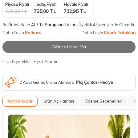
Piyasa Fiyatı
Satış Fiyatı
Havale Fiyatı
735,00
TL
735,00
TL
712,95
TL
Bu Ürünü Satın Al
7 TL Parapuan
Kazan
(Üyelikli Alışverişlerde Geçerli)
Petboss
Köpek Yatakları
Daha Fazla
Daha Fazla
Gelince Haber Ver
Listeye Ekle
Fiyat Alarmı
2 Adet Güneş Ürünü Alanlara
Plaj Çantası Hediye
Kampanyalar
Ürün Açıklaması
Ödeme Seçenekleri