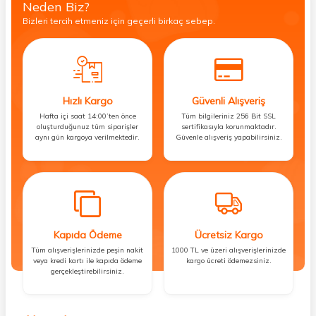
Neden Biz?
Bizleri tercih etmeniz için geçerli birkaç sebep.
Hızlı Kargo
Güvenli Alışveriş
Hafta içi saat 14:00’ten önce
Tüm bilgileriniz 256 Bit SSL
oluşturduğunuz tüm siparişler
sertifikasıyla korunmaktadır.
aynı gün kargoya verilmektedir.
Güvenle alışveriş yapabilirsiniz.
Kapıda Ödeme
Ücretsiz Kargo
Tüm alışverişlerinizde peşin nakit
1000 TL ve üzeri alışverişlerinizde
veya kredi kartı ile kapıda ödeme
kargo ücreti ödemezsiniz.
gerçekleştirebilirsiniz.