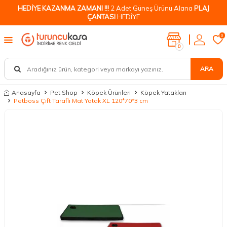
HEDİYE KAZANMA ZAMANI !!!
2 Adet Güneş Ürünü Alana
PLAJ
ÇANTASI
HEDİYE
0
0
ARA
Anasayfa
Pet Shop
Köpek Ürünleri
Köpek Yatakları
Petboss Çift Taraflı Mat Yatak XL 120*70*3 cm