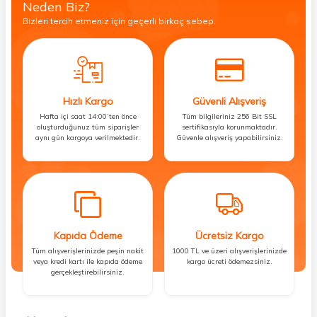
Neden Biz?
Bizleri tercih etmeniz için geçerli birkaç sebep.
Hızlı Kargo
Güvenli Alışveriş
Hafta içi saat 14:00’ten önce
Tüm bilgileriniz 256 Bit SSL
oluşturduğunuz tüm siparişler
sertifikasıyla korunmaktadır.
aynı gün kargoya verilmektedir.
Güvenle alışveriş yapabilirsiniz.
Kapıda Ödeme
Ücretsiz Kargo
Tüm alışverişlerinizde peşin nakit
1000 TL ve üzeri alışverişlerinizde
veya kredi kartı ile kapıda ödeme
kargo ücreti ödemezsiniz.
gerçekleştirebilirsiniz.