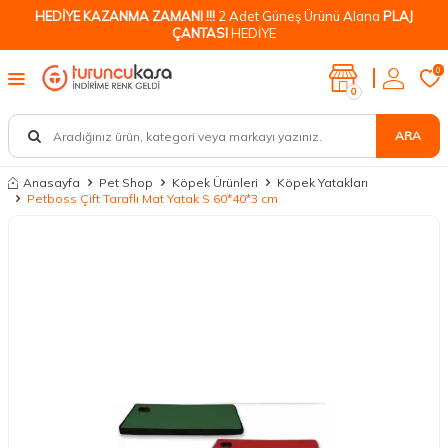
HEDİYE KAZANMA ZAMANI !!!
2 Adet Güneş Ürünü Alana
PLAJ
ÇANTASI
HEDİYE
0
0
ARA
Anasayfa
Pet Shop
Köpek Ürünleri
Köpek Yatakları
Petboss Çift Taraflı Mat Yatak S 60*40*3 cm