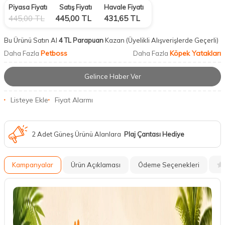
Piyasa Fiyatı
Satış Fiyatı
Havale Fiyatı
445,00
TL
445,00
TL
431,65
TL
Bu Ürünü Satın Al
4 TL Parapuan
Kazan
(Üyelikli Alışverişlerde Geçerli)
Petboss
Köpek Yatakları
Daha Fazla
Daha Fazla
Gelince Haber Ver
Listeye Ekle
Fiyat Alarmı
2 Adet Güneş Ürünü Alanlara
Plaj Çantası Hediye
Kampanyalar
Ürün Açıklaması
Ödeme Seçenekleri