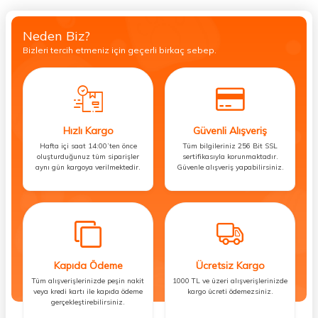
Neden Biz?
Bizleri tercih etmeniz için geçerli birkaç sebep.
Hızlı Kargo
Güvenli Alışveriş
Hafta içi saat 14:00’ten önce
Tüm bilgileriniz 256 Bit SSL
oluşturduğunuz tüm siparişler
sertifikasıyla korunmaktadır.
aynı gün kargoya verilmektedir.
Güvenle alışveriş yapabilirsiniz.
Kapıda Ödeme
Ücretsiz Kargo
Tüm alışverişlerinizde peşin nakit
1000 TL ve üzeri alışverişlerinizde
veya kredi kartı ile kapıda ödeme
kargo ücreti ödemezsiniz.
gerçekleştirebilirsiniz.