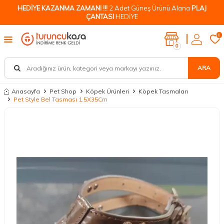
HEDİYE KAZANMA ZAMANI !!!
2 Adet Güneş Ürünü Alana
PLAJ
ÇANTASI
HEDİYE
0
0
ARA
Anasayfa
Pet Shop
Köpek Ürünleri
Köpek Tasmaları
Pet Style Bel Tasması 1.5X35Cm