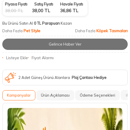
Piyasa Fiyatı
Satış Fiyatı
Havale Fiyatı
38,00
TL
38,00
TL
36,86
TL
Bu Ürünü Satın Al
0 TL Parapuan
Kazan
Pet Style
Köpek Tasmaları
Daha Fazla
Daha Fazla
Gelince Haber Ver
Listeye Ekle
Fiyat Alarmı
2 Adet Güneş Ürünü Alanlara
Plaj Çantası Hediye
Kampanyalar
Ürün Açıklaması
Ödeme Seçenekleri