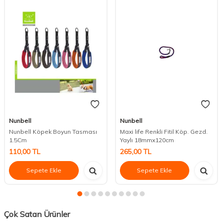
Nunbell
Nunbell
Nunbell Köpek Boyun Tasması
Maxi life Renkli Fitil Köp. Gezd.
1.5Cm
Yaylı 18mmx120cm
110,00
TL
265,00
TL
Sepete Ekle
Sepete Ekle
Çok Satan Ürünler