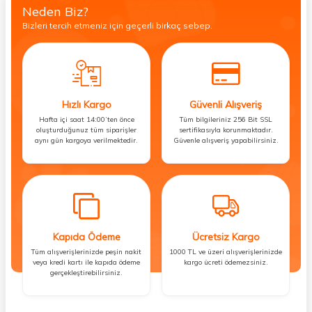
Neden Biz?
Bizleri tercih etmeniz için geçerli birkaç sebep.
Hızlı Kargo
Güvenli Alışveriş
Hafta içi saat 14:00’ten önce
Tüm bilgileriniz 256 Bit SSL
oluşturduğunuz tüm siparişler
sertifikasıyla korunmaktadır.
aynı gün kargoya verilmektedir.
Güvenle alışveriş yapabilirsiniz.
Kapıda Ödeme
Ücretsiz Kargo
Tüm alışverişlerinizde peşin nakit
1000 TL ve üzeri alışverişlerinizde
veya kredi kartı ile kapıda ödeme
kargo ücreti ödemezsiniz.
gerçekleştirebilirsiniz.