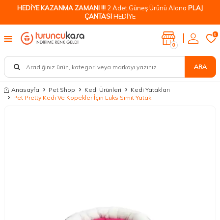
HEDİYE KAZANMA ZAMANI !!!
2 Adet Güneş Ürünü Alana
PLAJ
ÇANTASI
HEDİYE
0
0
ARA
Anasayfa
Pet Shop
Kedi Ürünleri
Kedi Yatakları
Pet Pretty Kedi Ve Köpekler İçin Lüks Simit Yatak