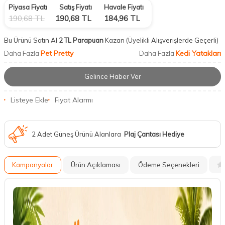
Piyasa Fiyatı
Satış Fiyatı
Havale Fiyatı
190,68
TL
190,68
TL
184,96
TL
Bu Ürünü Satın Al
2 TL Parapuan
Kazan
(Üyelikli Alışverişlerde Geçerli)
Pet Pretty
Kedi Yatakları
Daha Fazla
Daha Fazla
Gelince Haber Ver
Listeye Ekle
Fiyat Alarmı
2 Adet Güneş Ürünü Alanlara
Plaj Çantası Hediye
Kampanyalar
Ürün Açıklaması
Ödeme Seçenekleri