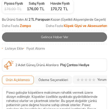
Piyasa Fiyatı
Satış Fiyatı
Havale Fiyatı
176,00
TL
176,00
TL
170,72
TL
Bu Ürünü Satın Al
2 TL Parapuan
Kazan
(Üyelikli Alışverişlerde Geçerli)
Zampa
Köpek Giysi ve Aksesuarları
Daha Fazla
Daha Fazla
Gelince Haber Ver
Listeye Ekle
Fiyat Alarmı
2 Adet Güneş Ürünü Alanlara
Plaj Çantası Hediye
Yorum
Ürün Açıklaması
Ödeme Seçenekleri
Pawz galoşlar köpeklere maksimum rahatlık vermek üzere
dizayn edilmiştir. Köpekler özellikle ayakkabı giydirildiklerinde
rahatsız olurlar ve çıkartmak isterler. Bu gayet doğaldır çünkü
patierinin yere değme hissine sahip olmak isterler. Pawz
galoşları da öncelikle bu düşünceye paralel üretilmiştir. Pawz