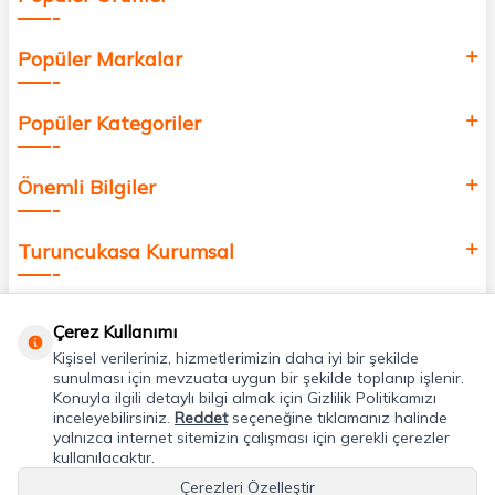
Popüler Markalar
Popüler Kategoriler
Önemli Bilgiler
Turuncukasa Kurumsal
Hızlı Erişim
Çerez Kullanımı
Kişisel verileriniz, hizmetlerimizin daha iyi bir şekilde
Uygulamalarımız
sunulması için mevzuata uygun bir şekilde toplanıp işlenir.
Konuyla ilgili detaylı bilgi almak için Gizlilik Politikamızı
inceleyebilirsiniz.
Reddet
seçeneğine tıklamanız halinde
yalnızca internet sitemizin çalışması için gerekli çerezler
Adres & İletişim
kullanılacaktır.
Çerezleri Özelleştir