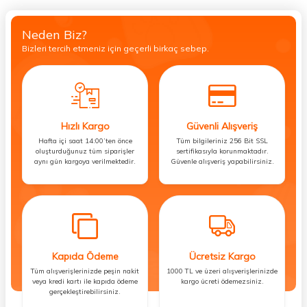
Neden Biz?
Bizleri tercih etmeniz için geçerli birkaç sebep.
Hızlı Kargo
Güvenli Alışveriş
Hafta içi saat 14:00’ten önce
Tüm bilgileriniz 256 Bit SSL
oluşturduğunuz tüm siparişler
sertifikasıyla korunmaktadır.
aynı gün kargoya verilmektedir.
Güvenle alışveriş yapabilirsiniz.
Kapıda Ödeme
Ücretsiz Kargo
Tüm alışverişlerinizde peşin nakit
1000 TL ve üzeri alışverişlerinizde
veya kredi kartı ile kapıda ödeme
kargo ücreti ödemezsiniz.
gerçekleştirebilirsiniz.