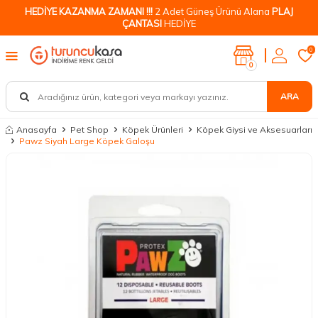
HEDİYE KAZANMA ZAMANI !!!
2 Adet Güneş Ürünü Alana
PLAJ
ÇANTASI
HEDİYE
0
0
ARA
Anasayfa
Pet Shop
Köpek Ürünleri
Köpek Giysi ve Aksesuarları
Pawz Siyah Large Köpek Galoşu