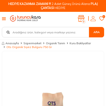
HEDİYE KAZANMA ZAMANI !!!
2 Adet Güneş Ürünü Alana
PLAJ
ÇANTASI
HEDİYE
0
0
ARA
Anasayfa
Süpermarket
Organik Tarım
Kuru Bakliyatlar
Ots Organik Siyez Bulguru 750 Gr