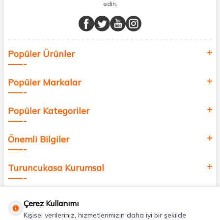
edin.
Müşteri memnuniyetini ön planda tutarak, en kaliteli markaları sizlerle
buluşturuyor ve online alışveriş deneyiminizi en iyi hale getiriyoruz.
Sağlık, güzellik ve iyi yaşam için aradığınız her şey burada!
Siz de kendinizi yenilemek, sağlığınızı desteklemek ve güzelliğinize
Popüler Ürünler
değer katmak için bize katılın!
Popüler Markalar
Popüler Kategoriler
Önemli Bilgiler
Turuncukasa Kurumsal
Hızlı Erişim
Çerez Kullanımı
Kişisel verileriniz, hizmetlerimizin daha iyi bir şekilde