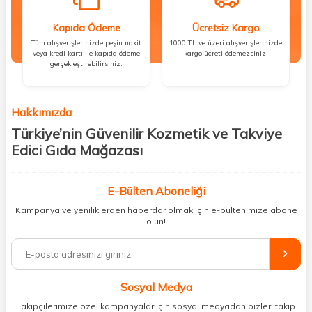
Kapıda Ödeme
Ücretsiz Kargo
Tüm alışverişlerinizde peşin nakit
1000 TL ve üzeri alışverişlerinizde
veya kredi kartı ile kapıda ödeme
kargo ücreti ödemezsiniz.
gerçekleştirebilirsiniz.
Hakkımızda
Türkiye’nin Güvenilir Kozmetik ve Takviye
Edici Gıda Mağazası
Güzellik, sağlık ve iyi hissetmek herkesin hakkı! Biz de bu vizyonla, hem
kişisel bakım hem de takviye edici gıda ürünlerini sizlerle
E-Bülten Aboneliği
buluşturuyoruz. Artık mağaza mağaza dolaşmanıza gerek yok;
Kampanya ve yeniliklerden haberdar olmak için e-bültenimize abone
ihtiyacınız olan her şeyi tek bir çatı altında topluyor ve kapınıza kadar
olun!
güvenle ulaştırıyoruz.
%100 orijinal kozmetik ve sağlık ürünleriyle güzelliğinizi tamamlayabilir,
vücudunuzu desteklemek için güvenilir takviye edici gıdalara
ulaşabilirsiniz. Cilt bakımından saç bakımına, makyajdan vitamin ve
Sosyal Medya
minerallere kadar binlerce ürünü uygun fiyat ve hızlı kargo avantajıyla
sunuyoruz.
Takipçilerimize özel kampanyalar için sosyal medyadan bizleri takip