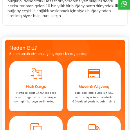
bulgur pilavında farklı lezzet arıyorsanız siyez bulguru doğru
seçim. tarihten gelen 10 bin yıllık bir buğday hatta dünyadaki ilk
buğday çeşiti ile sağlıklı beslenmek için siyez buğdayından
üretilmiş siyez bulgurunu seçin…
Neden Biz?
Bizleri tercih etmeniz için geçerli birkaç sebep.
Hızlı Kargo
Güvenli Alışveriş
Hafta içi saat 14:00’ten önce
Tüm bilgileriniz 256 Bit SSL
oluşturduğunuz tüm siparişler
sertifikasıyla korunmaktadır.
aynı gün kargoya verilmektedir.
Güvenle alışveriş yapabilirsiniz.