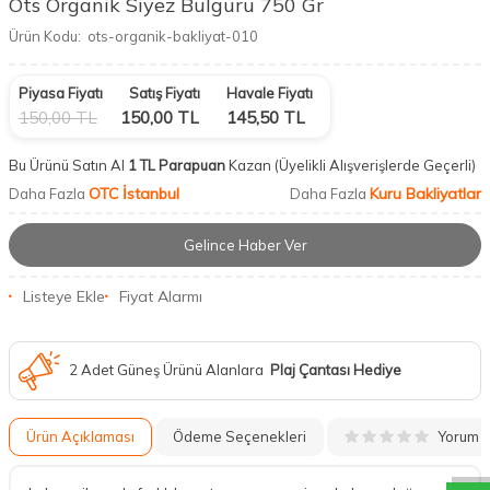
Ots Organik Siyez Bulguru 750 Gr
Ürün Kodu:
ots-organik-bakliyat-010
Piyasa Fiyatı
Satış Fiyatı
Havale Fiyatı
150,00
TL
150,00
TL
145,50
TL
Bu Ürünü Satın Al
1 TL Parapuan
Kazan
(Üyelikli Alışverişlerde Geçerli)
OTC İstanbul
Kuru Bakliyatlar
Daha Fazla
Daha Fazla
Gelince Haber Ver
Listeye Ekle
Fiyat Alarmı
2 Adet Güneş Ürünü Alanlara
Plaj Çantası Hediye
DESTEK
Yorum
Ürün Açıklaması
Ödeme Seçenekleri