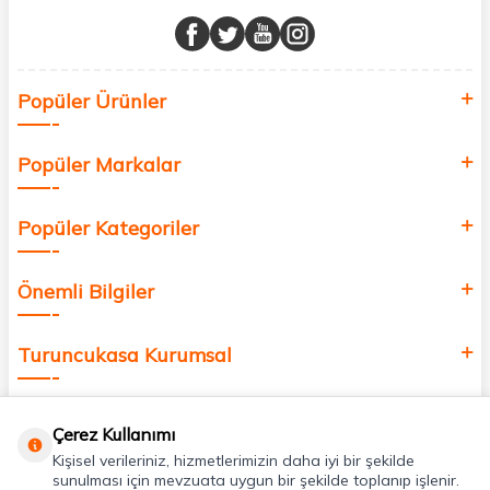
Müşteri memnuniyetini ön planda tutarak, en kaliteli markaları sizlerle
buluşturuyor ve online alışveriş deneyiminizi en iyi hale getiriyoruz.
Sağlık, güzellik ve iyi yaşam için aradığınız her şey burada!
Siz de kendinizi yenilemek, sağlığınızı desteklemek ve güzelliğinize
Popüler Ürünler
değer katmak için bize katılın!
Popüler Markalar
Popüler Kategoriler
Önemli Bilgiler
Turuncukasa Kurumsal
Hızlı Erişim
Çerez Kullanımı
Kişisel verileriniz, hizmetlerimizin daha iyi bir şekilde
Uygulamalarımız
sunulması için mevzuata uygun bir şekilde toplanıp işlenir.