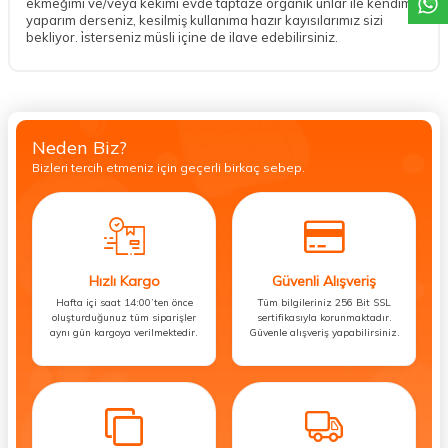
ekmeğimi ve/veya kekimi evde taptaze organik unlar ile kendim
yaparım derseniz, kesilmiş kullanıma hazır kayısılarımız sizi
bekliyor. i̇sterseniz müsli içine de ilave edebilirsiniz.
Neden Biz?
Bizleri tercih etmeniz için geçerli birkaç sebep.
Hızlı Kargo
Güvenli Alışveriş
Hafta içi saat 14:00’ten önce
Tüm bilgileriniz 256 Bit SSL
oluşturduğunuz tüm siparişler
sertifikasıyla korunmaktadır.
aynı gün kargoya verilmektedir.
Güvenle alışveriş yapabilirsiniz.