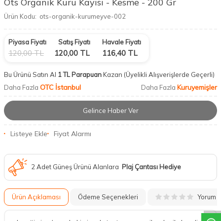
Ots Organik Kuru Kayısı - Kesme - 200 Gr
Ürün Kodu:
ots-organik-kurumeyve-002
Piyasa Fiyatı
Satış Fiyatı
Havale Fiyatı
120,00
TL
120,00
TL
116,40
TL
Bu Ürünü Satın Al
1 TL Parapuan
Kazan
(Üyelikli Alışverişlerde Geçerli)
OTC İstanbul
Kuruyemişler
Daha Fazla
Daha Fazla
Gelince Haber Ver
Listeye Ekle
Fiyat Alarmı
2 Adet Güneş Ürünü Alanlara
Plaj Çantası Hediye
DESTEK
Yorum
Ürün Açıklaması
Ödeme Seçenekleri