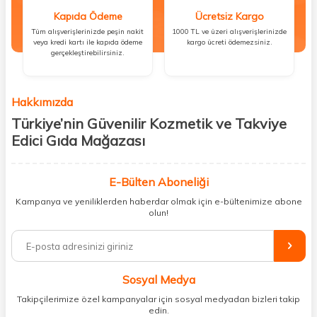
Kapıda Ödeme
Ücretsiz Kargo
Tüm alışverişlerinizde peşin nakit
1000 TL ve üzeri alışverişlerinizde
veya kredi kartı ile kapıda ödeme
kargo ücreti ödemezsiniz.
gerçekleştirebilirsiniz.
Hakkımızda
Türkiye’nin Güvenilir Kozmetik ve Takviye
Edici Gıda Mağazası
Güzellik, sağlık ve iyi hissetmek herkesin hakkı! Biz de bu vizyonla, hem
kişisel bakım hem de takviye edici gıda ürünlerini sizlerle
E-Bülten Aboneliği
buluşturuyoruz. Artık mağaza mağaza dolaşmanıza gerek yok;
Kampanya ve yeniliklerden haberdar olmak için e-bültenimize abone
ihtiyacınız olan her şeyi tek bir çatı altında topluyor ve kapınıza kadar
olun!
güvenle ulaştırıyoruz.
%100 orijinal kozmetik ve sağlık ürünleriyle güzelliğinizi tamamlayabilir,
vücudunuzu desteklemek için güvenilir takviye edici gıdalara
ulaşabilirsiniz. Cilt bakımından saç bakımına, makyajdan vitamin ve
Sosyal Medya
minerallere kadar binlerce ürünü uygun fiyat ve hızlı kargo avantajıyla
sunuyoruz.
Takipçilerimize özel kampanyalar için sosyal medyadan bizleri takip
edin.