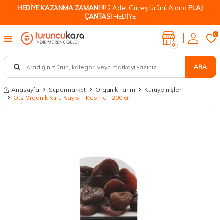
HEDİYE KAZANMA ZAMANI !!!
2 Adet Güneş Ürünü Alana
PLAJ
ÇANTASI
HEDİYE
0
0
ARA
Anasayfa
Süpermarket
Organik Tarım
Kuruyemişler
Ots Organik Kuru Kayısı - Kesme - 200 Gr