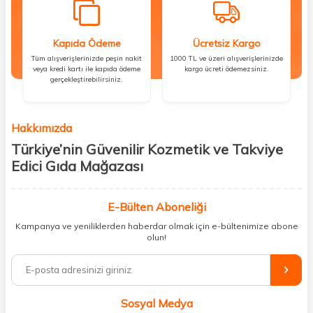
Kapıda Ödeme
Ücretsiz Kargo
Tüm alışverişlerinizde peşin nakit
1000 TL ve üzeri alışverişlerinizde
veya kredi kartı ile kapıda ödeme
kargo ücreti ödemezsiniz.
gerçekleştirebilirsiniz.
Hakkımızda
Türkiye’nin Güvenilir Kozmetik ve Takviye
Edici Gıda Mağazası
Güzellik, sağlık ve iyi hissetmek herkesin hakkı! Biz de bu vizyonla, hem
kişisel bakım hem de takviye edici gıda ürünlerini sizlerle
E-Bülten Aboneliği
buluşturuyoruz. Artık mağaza mağaza dolaşmanıza gerek yok;
Kampanya ve yeniliklerden haberdar olmak için e-bültenimize abone
ihtiyacınız olan her şeyi tek bir çatı altında topluyor ve kapınıza kadar
olun!
güvenle ulaştırıyoruz.
%100 orijinal kozmetik ve sağlık ürünleriyle güzelliğinizi tamamlayabilir,
vücudunuzu desteklemek için güvenilir takviye edici gıdalara
ulaşabilirsiniz. Cilt bakımından saç bakımına, makyajdan vitamin ve
Sosyal Medya
minerallere kadar binlerce ürünü uygun fiyat ve hızlı kargo avantajıyla