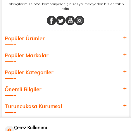
sunuyoruz.
Takipçilerimize özel kampanyalar için sosyal medyadan bizleri takip
edin.
Müşteri memnuniyetini ön planda tutarak, en kaliteli markaları sizlerle
buluşturuyor ve online alışveriş deneyiminizi en iyi hale getiriyoruz.
Sağlık, güzellik ve iyi yaşam için aradığınız her şey burada!
Siz de kendinizi yenilemek, sağlığınızı desteklemek ve güzelliğinize
Popüler Ürünler
değer katmak için bize katılın!
Popüler Markalar
Popüler Kategoriler
Önemli Bilgiler
Turuncukasa Kurumsal
Hızlı Erişim
Çerez Kullanımı