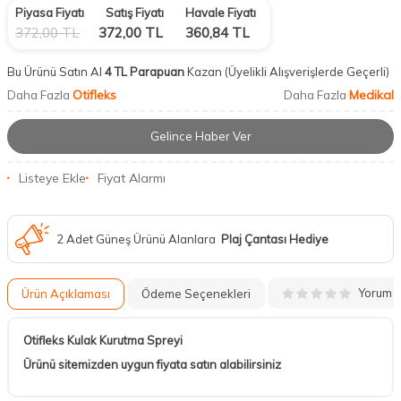
Piyasa Fiyatı
Satış Fiyatı
Havale Fiyatı
372,00
TL
372,00
TL
360,84
TL
Bu Ürünü Satın Al
4 TL Parapuan
Kazan
(Üyelikli Alışverişlerde Geçerli)
Otifleks
Medikal
Daha Fazla
Daha Fazla
Gelince Haber Ver
Listeye Ekle
Fiyat Alarmı
2 Adet Güneş Ürünü Alanlara
Plaj Çantası Hediye
Yorum
Ürün Açıklaması
Ödeme Seçenekleri
Otifleks Kulak Kurutma Spreyi
Ürünü sitemizden uygun fiyata satın alabilirsiniz