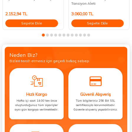
Tansiyon Aleti
2.152,94
TL
3.060,00
TL
Sepete Ekle
Sepete Ekle
Neden Biz?
Bizleri tercih etmeniz için geçerli birkaç sebep.
Hızlı Kargo
Güvenli Alışveriş
Hafta içi saat 14:00’ten önce
Tüm bilgileriniz 256 Bit SSL
oluşturduğunuz tüm siparişler
sertifikasıyla korunmaktadır.
aynı gün kargoya verilmektedir.
Güvenle alışveriş yapabilirsiniz.