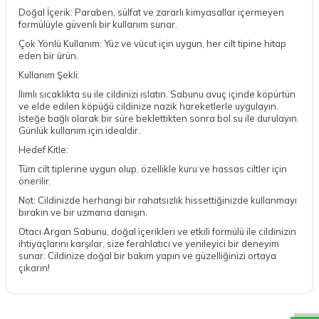
Doğal İçerik: Paraben, sülfat ve zararlı kimyasallar içermeyen
formülüyle güvenli bir kullanım sunar.
Çok Yönlü Kullanım: Yüz ve vücut için uygun, her cilt tipine hitap
eden bir ürün.
Kullanım Şekli:
Ilımlı sıcaklıkta su ile cildinizi ıslatın. Sabunu avuç içinde köpürtün
ve elde edilen köpüğü cildinize nazik hareketlerle uygulayın.
İsteğe bağlı olarak bir süre beklettikten sonra bol su ile durulayın.
Günlük kullanım için idealdir.
Hedef Kitle:
Tüm cilt tiplerine uygun olup, özellikle kuru ve hassas ciltler için
önerilir.
Not: Cildinizde herhangi bir rahatsızlık hissettiğinizde kullanmayı
bırakın ve bir uzmana danışın.
Otacı Argan Sabunu, doğal içerikleri ve etkili formülü ile cildinizin
ihtiyaçlarını karşılar, size ferahlatıcı ve yenileyici bir deneyim
sunar. Cildinize doğal bir bakım yapın ve güzelliğinizi ortaya
çıkarın!
DESTEK