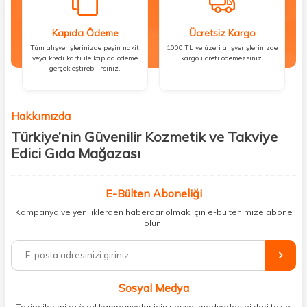
Kapıda Ödeme
Ücretsiz Kargo
Tüm alışverişlerinizde peşin nakit
1000 TL ve üzeri alışverişlerinizde
veya kredi kartı ile kapıda ödeme
kargo ücreti ödemezsiniz.
gerçekleştirebilirsiniz.
Hakkımızda
Türkiye’nin Güvenilir Kozmetik ve Takviye
Edici Gıda Mağazası
Güzellik, sağlık ve iyi hissetmek herkesin hakkı! Biz de bu vizyonla, hem
kişisel bakım hem de takviye edici gıda ürünlerini sizlerle
E-Bülten Aboneliği
buluşturuyoruz. Artık mağaza mağaza dolaşmanıza gerek yok;
Kampanya ve yeniliklerden haberdar olmak için e-bültenimize abone
ihtiyacınız olan her şeyi tek bir çatı altında topluyor ve kapınıza kadar
olun!
güvenle ulaştırıyoruz.
%100 orijinal kozmetik ve sağlık ürünleriyle güzelliğinizi tamamlayabilir,
vücudunuzu desteklemek için güvenilir takviye edici gıdalara
ulaşabilirsiniz. Cilt bakımından saç bakımına, makyajdan vitamin ve
Sosyal Medya
minerallere kadar binlerce ürünü uygun fiyat ve hızlı kargo avantajıyla
sunuyoruz.
Takipçilerimize özel kampanyalar için sosyal medyadan bizleri takip