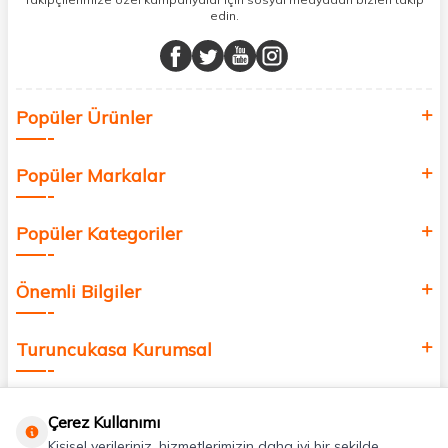
edin.
Müşteri memnuniyetini ön planda tutarak, en kaliteli markaları sizlerle
buluşturuyor ve online alışveriş deneyiminizi en iyi hale getiriyoruz.
Sağlık, güzellik ve iyi yaşam için aradığınız her şey burada!
Siz de kendinizi yenilemek, sağlığınızı desteklemek ve güzelliğinize
Popüler Ürünler
değer katmak için bize katılın!
Popüler Markalar
Popüler Kategoriler
Önemli Bilgiler
Turuncukasa Kurumsal
Hızlı Erişim
Çerez Kullanımı
Kişisel verileriniz, hizmetlerimizin daha iyi bir şekilde