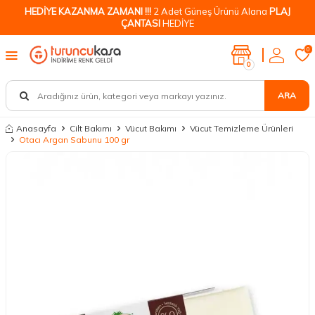
HEDİYE KAZANMA ZAMANI !!!
2 Adet Güneş Ürünü Alana
PLAJ
ÇANTASI
HEDİYE
0
0
ARA
Anasayfa
Cilt Bakımı
Vücut Bakımı
Vücut Temizleme Ürünleri
Otacı Argan Sabunu 100 gr