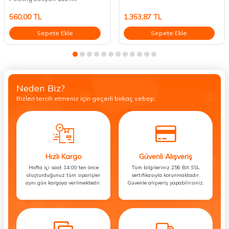
560,00
TL
1.353,87
TL
Sepete Ekle
Sepete Ekle
Neden Biz?
Bizleri tercih etmeniz için geçerli birkaç sebep.
Hızlı Kargo
Güvenli Alışveriş
Hafta içi saat 14:00’ten önce
Tüm bilgileriniz 256 Bit SSL
oluşturduğunuz tüm siparişler
sertifikasıyla korunmaktadır.
aynı gün kargoya verilmektedir.
Güvenle alışveriş yapabilirsiniz.