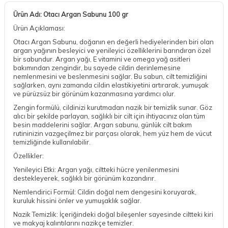
Ürün Adı: Otacı Argan Sabunu 100 gr
Ürün Açıklaması:
Otacı Argan Sabunu, doğanın en değerli hediyelerinden biri olan
argan yağının besleyici ve yenileyici özelliklerini barındıran özel
bir sabundur. Argan yağı, E vitamini ve omega yağ asitleri
bakımından zengindir, bu sayede cildin derinlemesine
nemlenmesini ve beslenmesini sağlar. Bu sabun, cilt temizliğini
sağlarken, aynı zamanda cildin elastikiyetini artırarak, yumuşak
ve pürüzsüz bir görünüm kazanmasına yardımcı olur.
Zengin formülü, cildinizi kurutmadan nazik bir temizlik sunar. Göz
alıcı bir şekilde parlayan, sağlıklı bir cilt için ihtiyacınız olan tüm
besin maddelerini sağlar. Argan sabunu, günlük cilt bakım
rutininizin vazgeçilmez bir parçası olarak, hem yüz hem de vücut
temizliğinde kullanılabilir.
Özellikler:
Yenileyici Etki: Argan yağı, ciltteki hücre yenilenmesini
destekleyerek, sağlıklı bir görünüm kazandırır.
Nemlendirici Formül: Cildin doğal nem dengesini koruyarak,
kuruluk hissini önler ve yumuşaklık sağlar.
Nazik Temizlik: İçeriğindeki doğal bileşenler sayesinde ciltteki kiri
ve makyaj kalıntılarını nazikçe temizler.