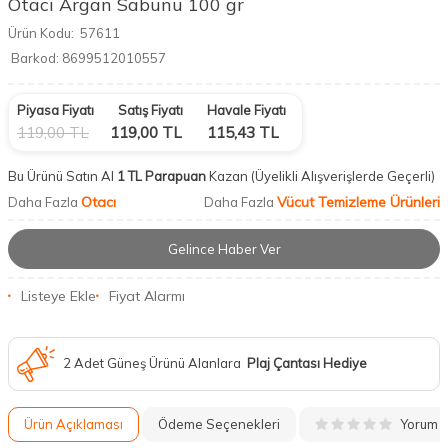
Otacı Argan Sabunu 100 gr
Ürün Kodu:
57611
Barkod:
8699512010557
Piyasa Fiyatı
Satış Fiyatı
Havale Fiyatı
119,00
TL
119,00
TL
115,43
TL
Bu Ürünü Satın Al
1 TL Parapuan
Kazan
(Üyelikli Alışverişlerde Geçerli)
Otacı
Vücut Temizleme Ürünleri
Daha Fazla
Daha Fazla
Gelince Haber Ver
Listeye Ekle
Fiyat Alarmı
2 Adet Güneş Ürünü Alanlara
Plaj Çantası Hediye
Yorum
Ürün Açıklaması
Ödeme Seçenekleri