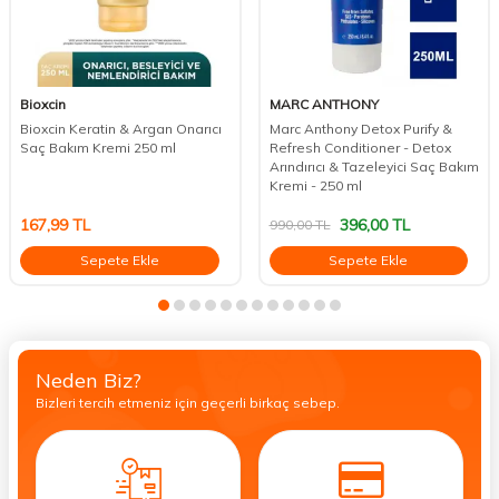
Bioxcin
MARC ANTHONY
Bioxcin Keratin & Argan Onarıcı
Marc Anthony Detox Purify &
Saç Bakım Kremi 250 ml
Refresh Conditioner - Detox
Arındırıcı & Tazeleyici Saç Bakım
Kremi - 250 ml
167,99
TL
396,00
TL
990,00
TL
Sepete Ekle
Sepete Ekle
Neden Biz?
Bizleri tercih etmeniz için geçerli birkaç sebep.