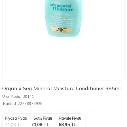
Organix Sea Mineral Moisture Conditioner 385ml
Ürün Kodu:
30141
Barkod:
22796976925
Piyasa Fiyatı
Satış Fiyatı
Havale Fiyatı
71,08
TL
71,08
TL
68,95
TL