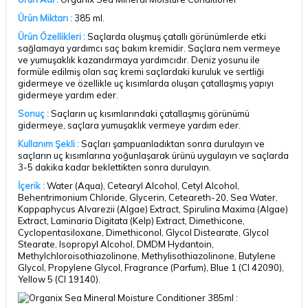
Ürün Miktarı :
385 ml.
Ürün Özellikleri :
Saçlarda oluşmuş çatallı görünümlerde etki
sağlamaya yardımcı saç bakım kremidir. Saçlara nem vermeye
ve yumuşaklık kazandırmaya yardımcıdır. Deniz yosunu ile
formüle edilmiş olan saç kremi saçlardaki kuruluk ve sertliği
gidermeye ve özellikle uç kısımlarda oluşan çatallaşmış yapıyı
gidermeye yardım eder.
Sonuç :
Saçların uç kısımlarındaki çatallaşmış görünümü
gidermeye, saçlara yumuşaklık vermeye yardım eder.
Kullanım Şekli :
Saçları şampuanladıktan sonra durulayın ve
saçların uç kısımlarına yoğunlaşarak ürünü uygulayın ve saçlarda
3-5 dakika kadar beklettikten sonra durulayın.
İçerik :
Water (Aqua), Cetearyl Alcohol, Cetyl Alcohol,
Behentrimonium Chloride, Glycerin, Ceteareth-20, Sea Water,
Kappaphycus Alvarezii (Algae) Extract, Spirulina Maxima (Algae)
Extract, Laminaria Digitata (Kelp) Extract, Dimethicone,
Cyclopentasiloxane, Dimethiconol, Glycol Distearate, Glycol
Stearate, Isopropyl Alcohol, DMDM Hydantoin,
Methylchloroisothiazolinone, Methylisothiazolinone, Butylene
Glycol, Propylene Glycol, Fragrance (Parfum), Blue 1 (CI 42090),
Yellow 5 (CI 19140).