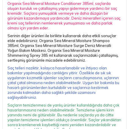
Organix Sea Mineral Moisture Conditioner 385ml, saçlarda
oluşan kuruluk ve çatallaşmış yapıyı gidermeye yardımcı bir saç
kremidir. Saçlara yumuşaklık vermeye ve daha düzgün bir
görünüm kazandırmaya yardımcıdır. Deniz mineralleri içeren saç
kremi saç tellerinin nemlenerek yumuşaması ve daha parlak
olması için yardım eder.
Serinin diğer ürünleri ile birlikte kullanarak daha etkili sonuçlar
elde edebilirsiniz. Organix Sea Mineral Moisture Shampoo
385ml, Organix Sea Mineral Moisture Surge Deniz Mineralli
Yoğun Bakım Maskesi, Organix Sea Mineral Moisture
Shimmering Sprey 385 ml kullanarak saçlarınızdaki çatallaşmış,
sertleşmiş görünümle mücadele edebilirsiniz.
Saç telleri naziktir, kolayca hasarlanabilir ve ihtiyacı olan
bakımlar yapılmadığında canlılığını yitirir. Özellikle de sık sık
uygulanan kozmetik işlemler saçların cansızlaşmasına, uçlarının
çatal çatal olmasına neden olabilmektedir. Uygun bir bakımla bu
hasarlı görünümlerden kurtulabilir ve saçlarınızı kestirmek
zorunda kalmadan daha sağlıklı şekilde uzamasını
sağlayabilirsiniz.
Saçların temizlenmesi de yanlış ürünler kullanıldığında daha çok
hasarlanmasına neden olabilmektedir. Temizleme işlemi kirin
yanında nemi de götürebilir. Bu nedenle saçlarda ya da ciltte
yapılan temizleme işlemleri oldukça önemlidir. Saçlar yıkandıktan
sonra kremlenerek kaybettiği nemi yeniden kazandırılabilir ve