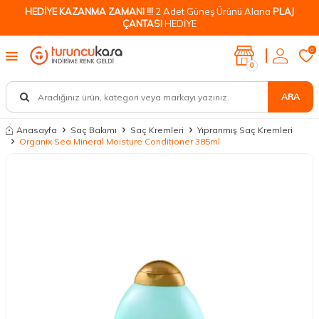
HEDİYE KAZANMA ZAMANI !!!
2 Adet Güneş Ürünü Alana
PLAJ
ÇANTASI
HEDİYE
0
0
ARA
Anasayfa
Saç Bakımı
Saç Kremleri
Yıpranmış Saç Kremleri
Organix Sea Mineral Moisture Conditioner 385ml