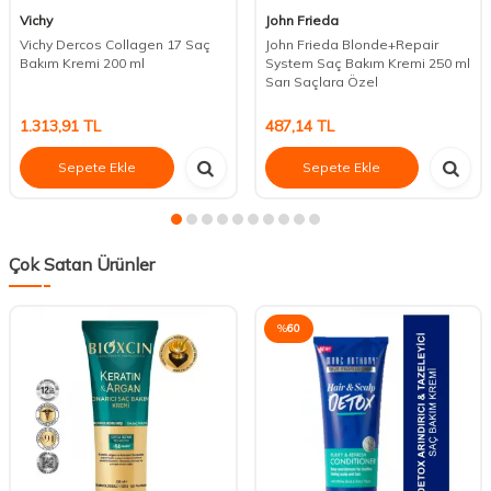
Vichy
John Frieda
Vichy Dercos Collagen 17 Saç
John Frieda Blonde+Repair
Bakım Kremi 200 ml
System Saç Bakım Kremi 250 ml
Sarı Saçlara Özel
1.313,91
TL
487,14
TL
Sepete Ekle
Sepete Ekle
Çok Satan Ürünler
%
60