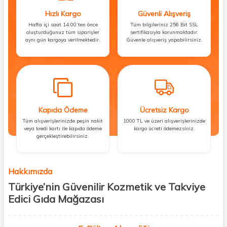
Hızlı Kargo
Güvenli Alışveriş
Hafta içi saat 14:00’ten önce
Tüm bilgileriniz 256 Bit SSL
oluşturduğunuz tüm siparişler
sertifikasıyla korunmaktadır.
aynı gün kargoya verilmektedir.
Güvenle alışveriş yapabilirsiniz.
Kapıda Ödeme
Ücretsiz Kargo
Tüm alışverişlerinizde peşin nakit
1000 TL ve üzeri alışverişlerinizde
veya kredi kartı ile kapıda ödeme
kargo ücreti ödemezsiniz.
gerçekleştirebilirsiniz.
Hakkımızda
Türkiye’nin Güvenilir Kozmetik ve Takviye
Edici Gıda Mağazası
Güzellik, sağlık ve iyi hissetmek herkesin hakkı! Biz de bu vizyonla, hem
kişisel bakım hem de takviye edici gıda ürünlerini sizlerle