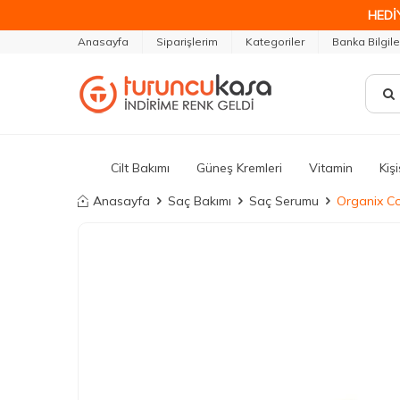
HEDİ
Anasayfa
Siparişlerim
Kategoriler
Banka Bilgile
Cilt Bakımı
Güneş Kremleri
Vitamin
Kiş
Anasayfa
Saç Bakımı
Saç Serumu
Organix Co