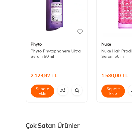
Phyto
Nuxe
Saç
Phyto Phytophanere Ultra
Nuxe Hair Prodi
Serum 50 ml
Serum 50 ml
2.124,92
TL
1.530,00
TL
Sepete
Sepete
Ekle
Ekle
Çok Satan Ürünler