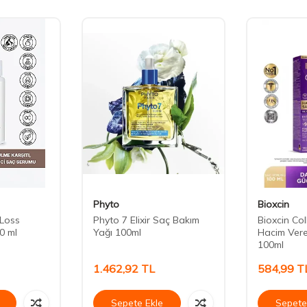
Phyto
Bioxcin
 Loss
Phyto 7 Elixir Saç Bakım
Bioxcin Col
0 ml
Yağı 100ml
Hacim Ver
100ml
1.462,92
TL
584,99
T
Sepete Ekle
Sepete