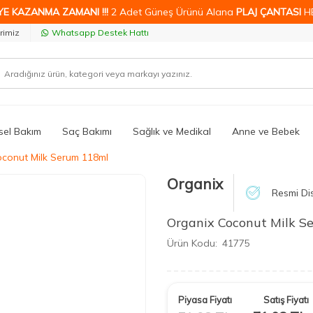
YE KAZANMA ZAMANI !!!
2 Adet Güneş Ürünü Alana
PLAJ ÇANTASI
H
rimiz
Whatsapp Destek Hattı
isel Bakım
Saç Bakımı
Sağlık ve Medikal
Anne ve Bebek
conut Milk Serum 118ml
Organix
Resmi Dis
Organix Coconut Milk S
Ürün Kodu:
41775
Piyasa Fiyatı
Satış Fiyatı