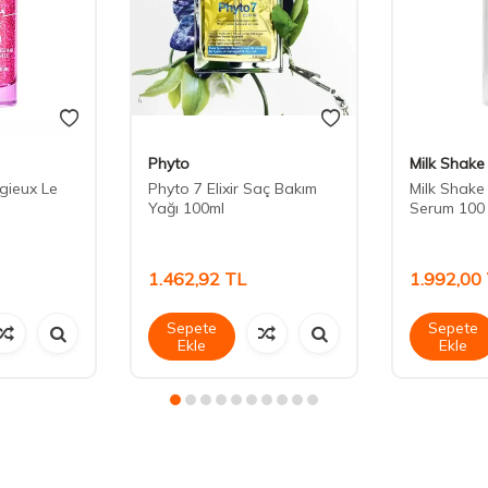
Phyto
Milk Shake
gieux Le
Phyto 7 Elixir Saç Bakım
Milk Shake 
Yağı 100ml
Serum 100
1.462,92
TL
1.992,00
Sepete
Sepete
Ekle
Ekle