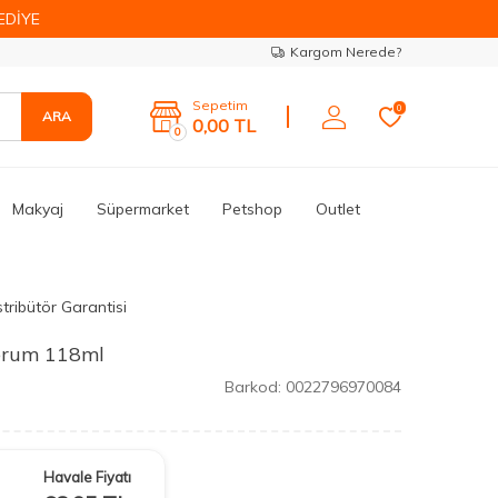
EDİYE
Kargom Nerede?
Sepetim
0
ARA
0,00
TL
0
Makyaj
Süpermarket
Petshop
Outlet
tribütör Garantisi
erum 118ml
Barkod:
0022796970084
Havale Fiyatı