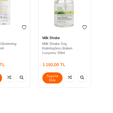
Milk Shake
Milk 
Glistening
Milk Shake Saç
Milk S
 ml
Kalınlaştırıcı Bakım
Repair
Losyonu 30ml
Serum
TL
1.192,00
TL
2.00
Sepete
Sep
Ekle
Ek