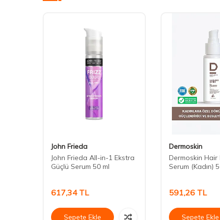
John Frieda
Dermoskin
x Le
John Frieda All-in-1 Ekstra
Dermoskin Hair
Güçlü Serum 50 ml
Serum (Kadın) 5
617,34
TL
591,26
TL
Sepete Ekle
Sepete Ekle