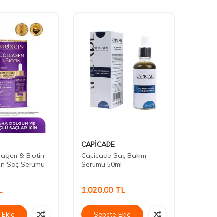
CAPİCADE
Phyto
lagen & Biotin
Capicade Saç Bakım
Phyto
en Saç Serumu
Serumu 50ml
Treatm
Serum
L
1.020,00
TL
441,
 Ekle
Sepete Ekle
Se