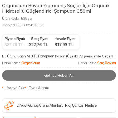
Organicum Boyalı Yıpranmış Saçlar İçin Organik
Hidrosollü Güçlendirici Şampuan 350ml
Ürün Kodu:
52568
Barkod:
8698985830501
Piyasa Fiyatı
Satış Fiyatı
Havale Fiyatı
327,76
TL
327,76
TL
317,93
TL
Bu Ürünü Satın Al
3 TL Parapuan
Kazan
(Üyelikli Alışverişlerde Geçerli)
Organicum
Saç Bakımı
Daha Fazla
Daha Fazla
Gelince Haber Ver
Listeye Ekle
Fiyat Alarmı
2 Adet Güneş Ürünü Alanlara
Plaj Çantası Hediye