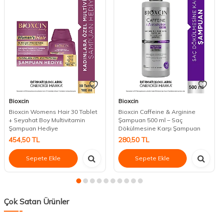
Bioxcin
Bioxcin
Bioxcin Womens Hair 30 Tablet
Bioxcin Caffeine & Arginine
+ Seyahat Boy Multivitamin
Şampuan 500 ml – Saç
Şampuan Hediye
Dökülmesine Karşı Şampuan
454,50
TL
280,50
TL
Sepete Ekle
Sepete Ekle
Çok Satan Ürünler