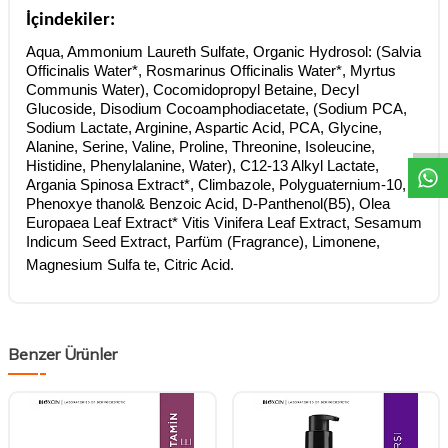
İçindekiler:
Aqua, Ammonium Laureth Sulfate, Organic Hydrosol: (Salvia
Officinalis Water*, Rosmarinus Officinalis Water*, Myrtus
Communis Water), Cocomidopropyl Betaine, Decyl
DESTEK
Glucoside, Disodium Cocoamphodiacetate, (Sodium PCA,
Sodium Lactate, Arginine, Aspartic Acid, PCA, Glycine,
Alanine, Serine, Valine, Proline, Threonine, Isoleucine,
Histidine, Phenylalanine, Water), C12-13 Alkyl Lactate,
Argania Spinosa Extract*, Climbazole, Polyguaternium-10,
Phenoxye thanol& Benzoic Acid, D-Panthenol(B5), Olea
Europaea Leaf Extract* Vitis Vinifera Leaf Extract, Sesamum
Indicum Seed Extract, Parfüm (Fragrance), Limonene,
Magnesium Sulfa te, Citric Acid.
Benzer Ürünler