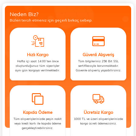
Neden Biz?
Bizleri tercih etmeniz için geçerli birkaç sebep.
Hızlı Kargo
Güvenli Alışveriş
Hafta içi saat 14:00’ten önce
Tüm bilgileriniz 256 Bit SSL
oluşturduğunuz tüm siparişler
sertifikasıyla korunmaktadır.
aynı gün kargoya verilmektedir.
Güvenle alışveriş yapabilirsiniz.
Kapıda Ödeme
Ücretsiz Kargo
Tüm alışverişlerinizde peşin nakit
1000 TL ve üzeri alışverişlerinizde
veya kredi kartı ile kapıda ödeme
kargo ücreti ödemezsiniz.
gerçekleştirebilirsiniz.