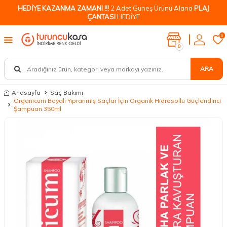
HEDİYE KAZANMA ZAMANI !!!
2 Adet Güneş Ürünü Alana
PLAJ
ÇANTASI
HEDİYE
0
0
ARA
Anasayfa
Saç Bakımı
Organicum Boyalı Yıpranmış Saçlar İçin Organik Hidrosollü Güçlendirici
Şampuan 350ml