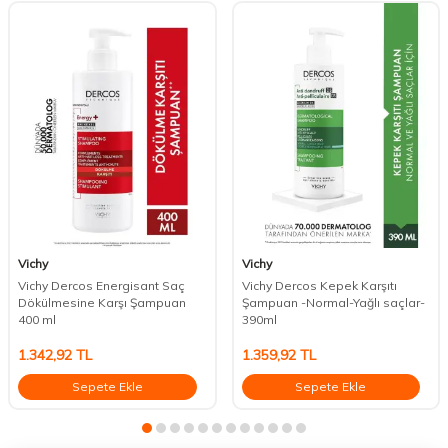
Vichy
Vichy
Vichy Dercos Energisant Saç
Vichy Dercos Kepek Karşıtı
Dökülmesine Karşı Şampuan
Şampuan -Normal-Yağlı saçlar-
400 ml
390ml
1.342,92
TL
1.359,92
TL
Sepete Ekle
Sepete Ekle