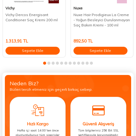
Vichy
Nuxe
Vichy Dercos Energisant
Nuxe Hair Prodigieux La Creme
Conditioner Saç Kremi 200 ml
- Yoğun Besleyici Durulanmayan
Saç Bakım Kremi - 100 ml
1.313,91
TL
892,50
TL
Sepete Ekle
Sepete Ekle
Neden Biz?
Bizleri tercih etmeniz için geçerli birkaç sebep.
Hızlı Kargo
Güvenli Alışveriş
Hafta içi saat 14:00’ten önce
Tüm bilgileriniz 256 Bit SSL
oluşturduğunuz tüm siparişler
sertifikasıyla korunmaktadır.