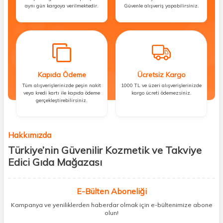
aynı gün kargoya verilmektedir.
Güvenle alışveriş yapabilirsiniz.
Kapıda Ödeme
Ücretsiz Kargo
Tüm alışverişlerinizde peşin nakit
1000 TL ve üzeri alışverişlerinizde
veya kredi kartı ile kapıda ödeme
kargo ücreti ödemezsiniz.
gerçekleştirebilirsiniz.
Hakkımızda
Türkiye’nin Güvenilir Kozmetik ve Takviye
Edici Gıda Mağazası
Güzellik, sağlık ve iyi hissetmek herkesin hakkı! Biz de bu vizyonla, hem
kişisel bakım hem de takviye edici gıda ürünlerini sizlerle
E-Bülten Aboneliği
buluşturuyoruz. Artık mağaza mağaza dolaşmanıza gerek yok;
Kampanya ve yeniliklerden haberdar olmak için e-bültenimize abone
ihtiyacınız olan her şeyi tek bir çatı altında topluyor ve kapınıza kadar
olun!
güvenle ulaştırıyoruz.