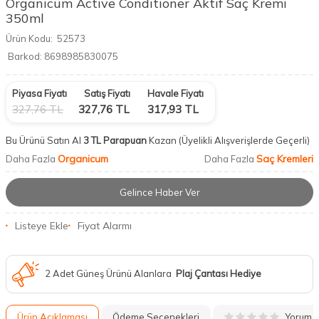
Organicum Active Conditioner Aktif Saç Kremi
350ml
Ürün Kodu:
52573
Barkod:
8698985830075
Piyasa Fiyatı
Satış Fiyatı
Havale Fiyatı
327,76
TL
327,76
TL
317,93
TL
Bu Ürünü Satın Al
3 TL Parapuan
Kazan
(Üyelikli Alışverişlerde Geçerli)
Organicum
Saç Kremleri
Daha Fazla
Daha Fazla
Gelince Haber Ver
Listeye Ekle
Fiyat Alarmı
2 Adet Güneş Ürünü Alanlara
Plaj Çantası Hediye
Yorum
Ürün Açıklaması
Ödeme Seçenekleri