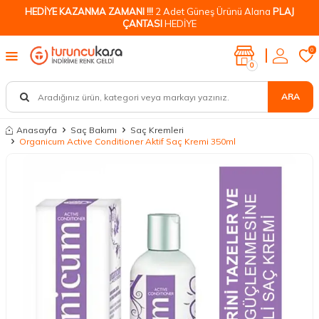
HEDİYE KAZANMA ZAMANI !!!
2 Adet Güneş Ürünü Alana
PLAJ
ÇANTASI
HEDİYE
0
0
ARA
Anasayfa
Saç Bakımı
Saç Kremleri
Organicum Active Conditioner Aktif Saç Kremi 350ml