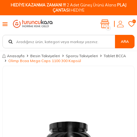
HEDİYE KAZANMA ZAMANI !!!
2 Adet Güneş Ürünü Alana
PLAJ
ÇANTASI
HEDİYE
0
0
ARA
Anasayfa
Besin Takviyeleri
Sporcu Takviyeleri
Tablet BCCA
Olimp Bcaa Mega Caps 1100 300 Kapsül