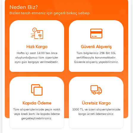
Neden Biz?
Bizleri tercih etmeniz için geçerli birkaç sebep.
Hızlı Kargo
Güvenli Alışveriş
Hafta içi saat 14:00’ten önce
Tüm bilgileriniz 256 Bit SSL
oluşturduğunuz tüm siparişler
sertifikasıyla korunmaktadır.
aynı gün kargoya verilmektedir.
Güvenle alışveriş yapabilirsiniz.
Kapıda Ödeme
Ücretsiz Kargo
Tüm alışverişlerinizde peşin nakit
1000 TL ve üzeri alışverişlerinizde
veya kredi kartı ile kapıda ödeme
kargo ücreti ödemezsiniz.
gerçekleştirebilirsiniz.