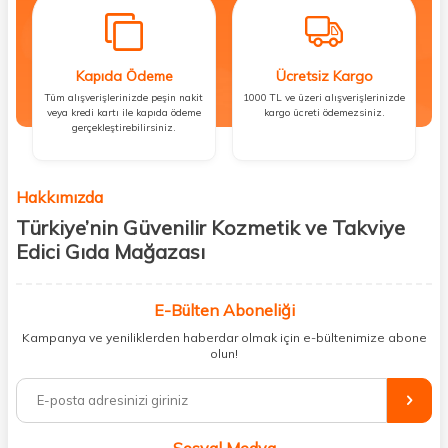
Kapıda Ödeme
Ücretsiz Kargo
Tüm alışverişlerinizde peşin nakit
1000 TL ve üzeri alışverişlerinizde
veya kredi kartı ile kapıda ödeme
kargo ücreti ödemezsiniz.
gerçekleştirebilirsiniz.
Hakkımızda
Türkiye’nin Güvenilir Kozmetik ve Takviye
Edici Gıda Mağazası
Güzellik, sağlık ve iyi hissetmek herkesin hakkı! Biz de bu vizyonla, hem
kişisel bakım hem de takviye edici gıda ürünlerini sizlerle
E-Bülten Aboneliği
buluşturuyoruz. Artık mağaza mağaza dolaşmanıza gerek yok;
Kampanya ve yeniliklerden haberdar olmak için e-bültenimize abone
ihtiyacınız olan her şeyi tek bir çatı altında topluyor ve kapınıza kadar
olun!
güvenle ulaştırıyoruz.
%100 orijinal kozmetik ve sağlık ürünleriyle güzelliğinizi tamamlayabilir,
vücudunuzu desteklemek için güvenilir takviye edici gıdalara
ulaşabilirsiniz. Cilt bakımından saç bakımına, makyajdan vitamin ve
Sosyal Medya