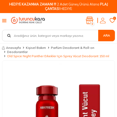
HEDİYE KAZANMA ZAMANI !!!
2 Adet Güneş Ürünü Alana
PLAJ
ÇANTASI
HEDİYE
0
0
ARA
Anasayfa
Kişisel Bakım
Parfüm Deodorant & Roll-on
Deodorantlar
Old Spice Night Panther Erkekler Için Sprey Vücut Deodorant 150 ml