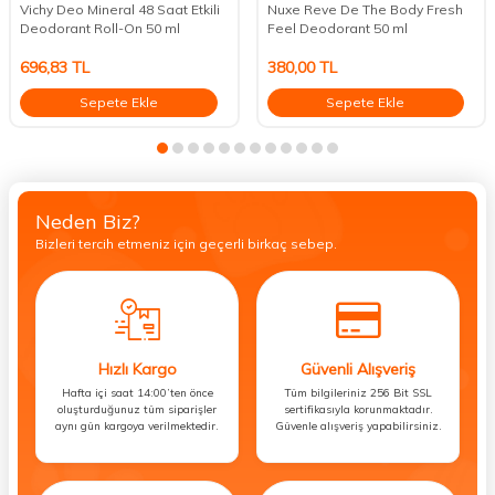
Vichy Deo Mineral 48 Saat Etkili
Nuxe Reve De The Body Fresh
Deodorant Roll-On 50 ml
Feel Deodorant 50 ml
696,83
TL
380,00
TL
Sepete Ekle
Sepete Ekle
Neden Biz?
Bizleri tercih etmeniz için geçerli birkaç sebep.
Hızlı Kargo
Güvenli Alışveriş
Hafta içi saat 14:00’ten önce
Tüm bilgileriniz 256 Bit SSL
oluşturduğunuz tüm siparişler
sertifikasıyla korunmaktadır.
aynı gün kargoya verilmektedir.
Güvenle alışveriş yapabilirsiniz.