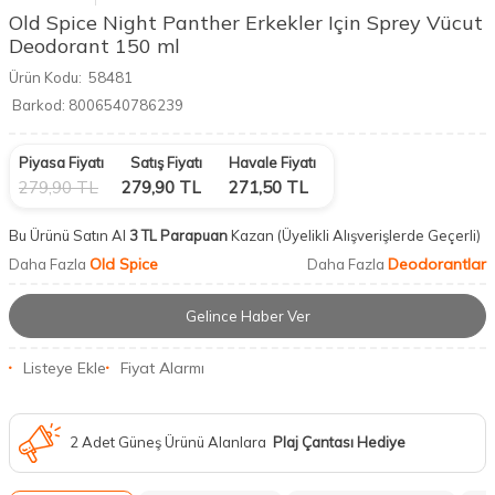
Old Spice Night Panther Erkekler Için Sprey Vücut
Deodorant 150 ml
Ürün Kodu:
58481
Barkod:
8006540786239
Piyasa Fiyatı
Satış Fiyatı
Havale Fiyatı
279,90
TL
279,90
TL
271,50
TL
Bu Ürünü Satın Al
3 TL Parapuan
Kazan
(Üyelikli Alışverişlerde Geçerli)
Old Spice
Deodorantlar
Daha Fazla
Daha Fazla
Gelince Haber Ver
Listeye Ekle
Fiyat Alarmı
2 Adet Güneş Ürünü Alanlara
Plaj Çantası Hediye