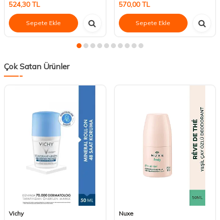
524,30
TL
570,00
TL
Sepete Ekle
Sepete Ekle
Çok Satan Ürünler
Vichy
Nuxe