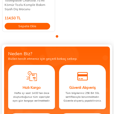
Toothpaste Charcoal 75 ml
Kömür Tozlu Komple Bakım
Siyah Diş Macunu
114,50
TL
Sepete Ekle
Neden Biz?
Bizleri tercih etmeniz için geçerli birkaç sebep.
Hızlı Kargo
Güvenli Alışveriş
Hafta içi saat 14:00’ten önce
Tüm bilgileriniz 256 Bit SSL
oluşturduğunuz tüm siparişler
sertifikasıyla korunmaktadır.
aynı gün kargoya verilmektedir.
Güvenle alışveriş yapabilirsiniz.