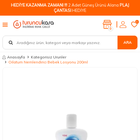
HEDİYE KAZANMA ZAMANI !!!
2 Adet Güneş Ürünü Alana
PLAJ
ÇANTASI
HEDİYE
0
0
ARA
Anasayfa
Kategorisiz Urunler
Oilatum Nemlendirici Bebek Losyonu 200ml