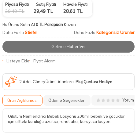
Piyasa Fiyatı
Satış Fiyatı
Havale Fiyatı
29,49
TL
29,49
TL
28,61
TL
Bu Ürünü Satın Al
0 TL Parapuan
Kazan
Stiefel
Kategorisiz Urunler
Daha Fazla
Daha Fazla
Gelince Haber Ver
Listeye Ekle
Fiyat Alarmı
2 Adet Güneş Ürünü Alanlara
Plaj Çantası Hediye
Yorum
Ürün Açıklaması
Ödeme Seçenekleri
Oilatum Nemlendirici Bebek Losyonu 200ml, bebek ve çocuklar
için ciltteki kuruluğu azaltıcı, rahatlatıcı, koruyucu losyon.