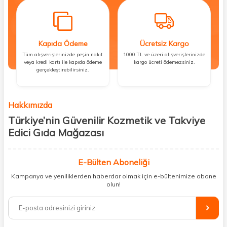
Kapıda Ödeme
Ücretsiz Kargo
Tüm alışverişlerinizde peşin nakit
1000 TL ve üzeri alışverişlerinizde
veya kredi kartı ile kapıda ödeme
kargo ücreti ödemezsiniz.
gerçekleştirebilirsiniz.
Hakkımızda
Türkiye’nin Güvenilir Kozmetik ve Takviye
Edici Gıda Mağazası
Güzellik, sağlık ve iyi hissetmek herkesin hakkı! Biz de bu vizyonla, hem
kişisel bakım hem de takviye edici gıda ürünlerini sizlerle
E-Bülten Aboneliği
buluşturuyoruz. Artık mağaza mağaza dolaşmanıza gerek yok;
Kampanya ve yeniliklerden haberdar olmak için e-bültenimize abone
ihtiyacınız olan her şeyi tek bir çatı altında topluyor ve kapınıza kadar
olun!
güvenle ulaştırıyoruz.
%100 orijinal kozmetik ve sağlık ürünleriyle güzelliğinizi tamamlayabilir,
vücudunuzu desteklemek için güvenilir takviye edici gıdalara
ulaşabilirsiniz. Cilt bakımından saç bakımına, makyajdan vitamin ve