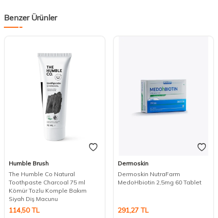
Benzer Ürünler
Humble Brush
Dermoskin
The Humble Co Natural
Dermoskin NutraFarm
Toothpaste Charcoal 75 ml
MedoHbiotin 2,5mg 60 Tablet
Kömür Tozlu Komple Bakım
DESTEK
Siyah Diş Macunu
114,50
TL
291,27
TL