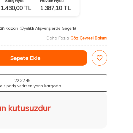
Satış Fiyatı
Havale Fiyatı
1.430,00
TL
1.387,10
TL
an
Kazan
(Üyelikli Alışverişlerde Geçerli)
Daha Fazla
Göz Çevresi Bakımı
Sepete Ekle
22
:32
:44
de sipariş verirsen yarın kargoda
n kutusuzdur