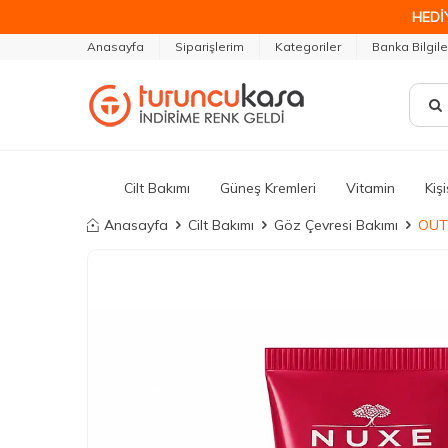
HEDİ
Anasayfa
Siparişlerim
Kategoriler
Banka Bilgile
Cilt Bakımı
Güneş Kremleri
Vitamin
Kiş
Anasayfa
Cilt Bakımı
Göz Çevresi Bakımı
OUTL