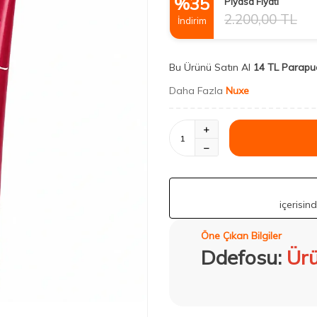
%
35
Piyasa Fiyatı
2.200,00
TL
İndirim
Bu Ürünü Satın Al
14 TL Parapu
Daha Fazla
Nuxe
içerisin
Öne Çıkan Bilgiler
Ddefosu:
Ürü