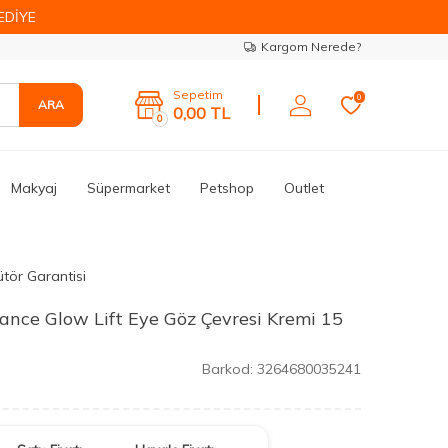
EDİYE
Kargom Nerede?
Sepetim
0
ARA
0,00
TL
0
Makyaj
Süpermarket
Petshop
Outlet
ütör Garantisi
nce Glow Lift Eye Göz Çevresi Kremi 15
Barkod:
3264680035241