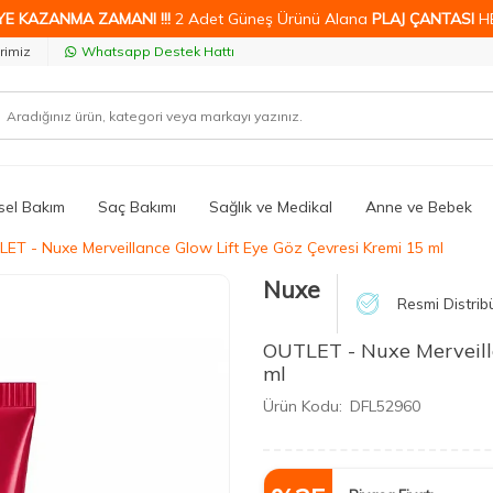
YE KAZANMA ZAMANI !!!
2 Adet Güneş Ürünü Alana
PLAJ ÇANTASI
H
rimiz
Whatsapp Destek Hattı
isel Bakım
Saç Bakımı
Sağlık ve Medikal
Anne ve Bebek
ET - Nuxe Merveillance Glow Lift Eye Göz Çevresi Kremi 15 ml
Nuxe
Resmi Distrib
OUTLET - Nuxe Merveilla
ml
Ürün Kodu:
DFL52960