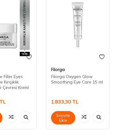
Filorga
Filorg
e Filler Eyes
Filorga Oxygen Glow
Filorg
 Kırışıklık
Smoothing Eye Care 15 ml
Enzym
z Çevresi Kremi
150 m
TL
1.833,30
TL
1.34
Sepete
Sep
Ekle
Ek