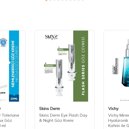
y
Skins Derm
Vichy
 Toleriane
Skins Derm Eye Flash Day
Vichy Mine
ux Göz
& Night Göz Kremi
Hyalüronik 
0 ml
Kafein ile 