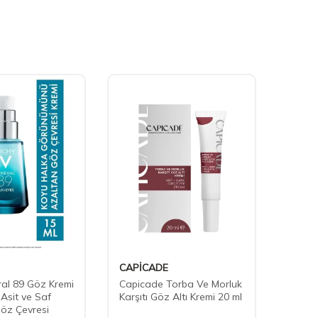
CAPİCADE
Nuxe
ral 89 Göz Kremi
Capicade Torba Ve Morluk
Nuxe 
Asit ve Saf
Karşıtı Göz Altı Kremi 20 ml
Flash
Göz Çevresi
Çevre