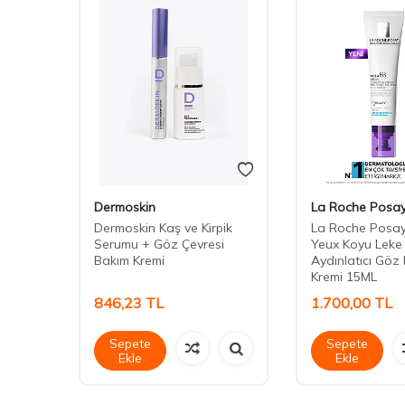
Dermoskin
La Roche Posa
z
Dermoskin Kaş ve Kirpik
La Roche Posay
15 ml
Serumu + Göz Çevresi
Yeux Koyu Leke 
Bakım Kremi
Aydınlatıcı Göz
Kremi 15ML
846,23
TL
1.700,00
TL
Sepete
Sepete
Ekle
Ekle