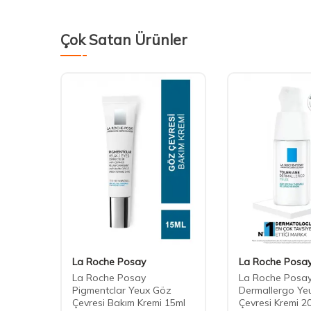
Çok Satan Ürünler
La Roche Posay
La Roche Posa
e Glow
La Roche Posay
La Roche Posay
Pigmentclar Yeux Göz
Dermallergo Ye
15 ml
Çevresi Bakım Kremi 15ml
Çevresi Kremi 2