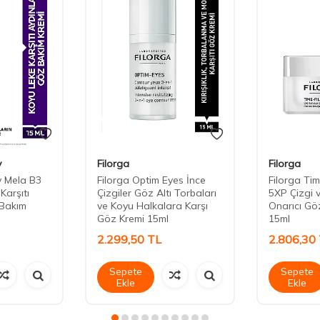
y
Filorga
Filorga
 Mela B3
Filorga Optim Eyes İnce
Filorga Tim
Karşıtı
Çizgiler Göz Altı Torbaları
5XP Çizgi ve
 Bakım
ve Koyu Halkalara Karşı
Onarıcı Gö
Göz Kremi 15ml
15ml
2.299,50
TL
2.806,30
Sepete
Sepete
Ekle
Ekle